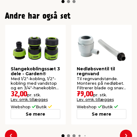
Andre har også set
Slangekoblingssæt 3
Nedløbsventil til
dele - Garden®
regnvand
Med 1/2"-kobling, 1/2"-
Til regnvandstønde.
kobling med vandstop
Monteres på nedløbet.
og en 3/4"-hanekobling
Filtrerer blade og snavs
med 1/2"-reduktion.
fra.
32,00
79,00
pr. stk.
pr. stk.
Lev. omk. tillægges
Lev. omk. tillægges
Webshop
Butik
Webshop
Butik
Se mere
Se mere