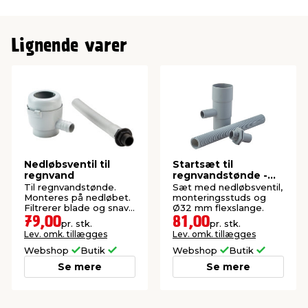
Lignende varer
Nedløbsventil til
Startsæt til
regnvand
regnvandstønde -
Garden®
Til regnvandstønde.
Sæt med nedløbsventil,
Monteres på nedløbet.
monteringsstuds og
Filtrerer blade og snavs
Ø32 mm flexslange.
fra.
79,00
81,00
pr. stk.
pr. stk.
Lev. omk. tillægges
Lev. omk. tillægges
Webshop
Butik
Webshop
Butik
Se mere
Se mere