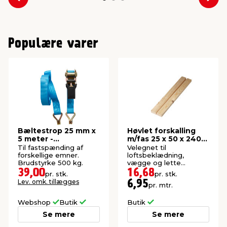
Forrige
Næs
Populære varer
Bæltestrop 25 mm x
Høvlet forskalling
5 meter -
m/fas 25 x 50 x 2400
AutoZone®
mm
Til fastspænding af
Velegnet til
forskellige emner.
loftsbeklædning,
Brudstyrke 500 kg.
vægge og lette
konstruktioner. Høvlet:
39,00
16,68
pr. stk.
pr. stk.
21 x 45 mm.
Lev. omk. tillægges
6,95
pr. mtr.
Webshop
Butik
Butik
Se mere
Se mere