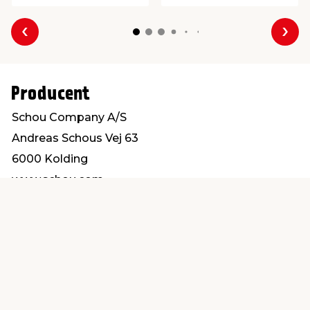
Forrige
Næs
Producent
Schou Company A/S
Andreas Schous Vej 63
6000 Kolding
www.schou.com
Find en butik
Kundeservice
nær dig