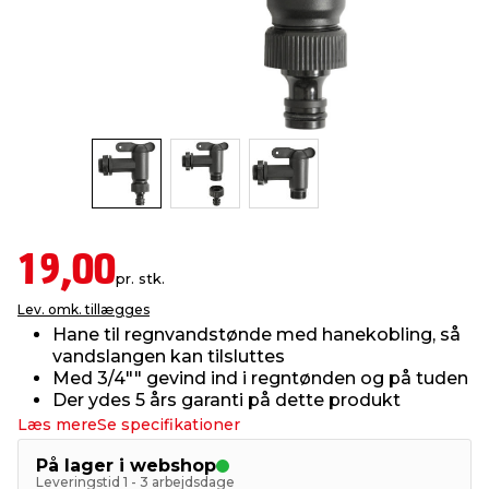
indretning
er & sikkerhed
 fittings
dsbelysning
eklædning
& udendørs spa
r & stilladser
e
behandling
ne, data & TV
& fritid
debeklædning
ing
asser & standere
rier
 sko
antning
ri & syltning
19,00
pr. stk.
Lev. omk. tillægges
dyr & ukrudt
Hane til regnvandstønde med hanekobling, så
vandslangen kan tilsluttes
Med 3/4"" gevind ind i regntønden og på tuden
Der ydes 5 års garanti på dette produkt
Læs mere
Se specifikationer
På lager i webshop
Leveringstid 1 - 3 arbejdsdage