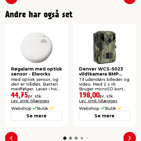
Forrige
Næs
Andre har også set
Røgalarm med optisk
Denver WCS-5023
sensor - Elworks
vildtkamera 8MP
CMOS sensor
Med optisk sensor, og
Til udendørs billeder og
den er trådløs. Batteri
video. Med 2 x IR.
medfølger. Lavet i hvid
Bruger microSD kort
plast.
og 4 x AA-batterier
44,75
198,00
pr. stk.
pr. stk.
(ekskl.)
Lev. omk. tillægges
Lev. omk. tillægges
Webshop
Butik
Webshop
Butik
Se mere
Se mere