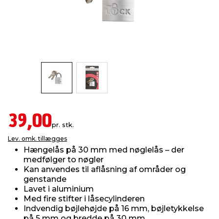
indretning
er & sikkerhed
 fittings
dsbelysning
eklædning
& udendørs spa
r & stilladser
e
behandling
ne, data & TV
& fritid
debeklædning
ing
asser & standere
rier
 sko
antning
ri & syltning
39,00
pr. stk.
Lev. omk. tillægges
dyr & ukrudt
Hængelås på 30 mm med nøglelås – der
medfølger to nøgler
Kan anvendes til aflåsning af områder og
genstande
Lavet i aluminium
Med fire stifter i låsecylinderen
Indvendig bøjlehøjde på 16 mm, bøjletykkelse
på 5 mm og bredde på 30 mm