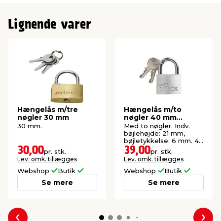
Indvendig bøjlehøjde
16 mm
Lignende varer
Hængelås m/tre
Hængelås m/to
nøgler 30 mm
nøgler 40 mm
aluminium
30 mm.
Med to nøgler. Indv.
bøjlehøjde: 21 mm,
bøjletykkelse: 6 mm. 4
stifter i låsecylinder.
30,00
39,00
pr. stk.
pr. stk.
Lev. omk. tillægges
Lev. omk. tillægges
Webshop
Butik
Webshop
Butik
Se mere
Se mere