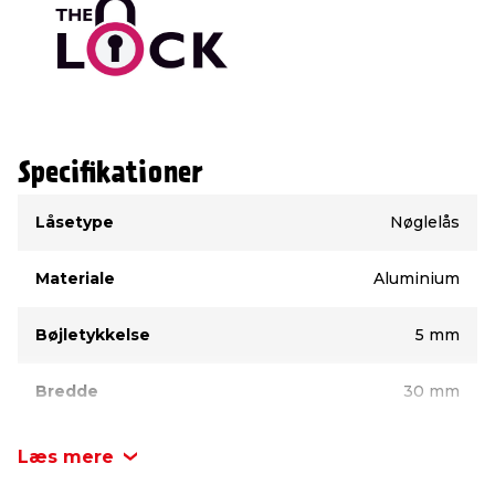
Specifikationer
Type
Værdi
Låsetype
Nøglelås
Materiale
Aluminium
Bøjletykkelse
5 mm
Bredde
30 mm
Farve
Sølv
Læs mere