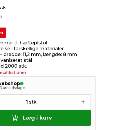
stk.
es
m
mer til hæftepistol
relse i forskellige materialer
 – bredde: 11,2 mm, længde: 8 mm
lvaniseret stål
d 2000 stk.
ecifikationer
 webshop
- 3 arbejdsdage
+
1
stk.
Læg i kurv