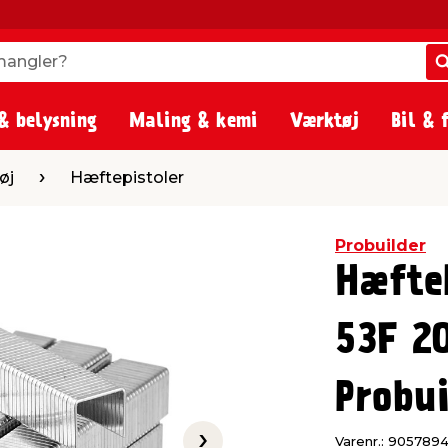
angler?
angler?
& belysning
Maling & kemi
Værktøj
Bil & 
tepistoler
øj
Hæftepistoler
Probuilder
Hæfte
53F 20
Probui
Varenr.: 905789