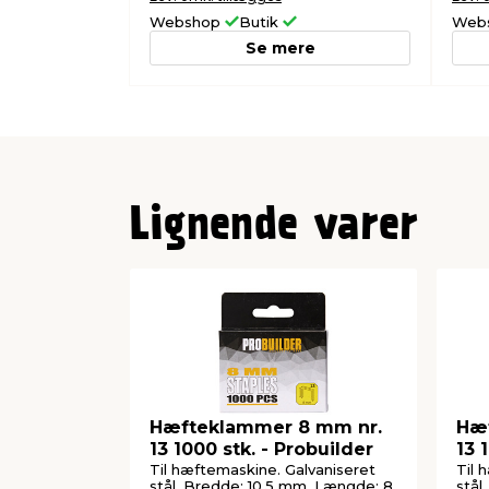
Webshop
Butik
Web
Se mere
Lignende varer
Hæfteklammer 8 mm nr.
Hæf
13 1000 stk. - Probuilder
13 
Til hæftemaskine. Galvaniseret
Til 
stål. Bredde: 10,5 mm. Længde: 8
stål