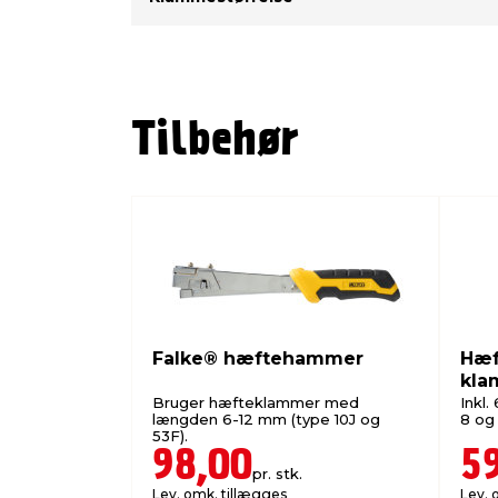
Tilbehør
Falke® hæftehammer
Hæf
kla
Bruger hæfteklammer med
Inkl.
længden 6-12 mm (type 10J og
8 og
53F).
98,00
5
pr. stk.
Lev. omk. tillægges
Lev. 