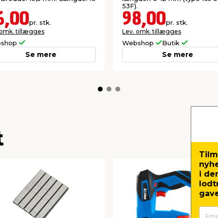
53F).
6,00
98,00
pr. stk.
pr. stk.
 omk. tillægges
Lev. omk. tillægges
shop
Webshop
Butik
Se mere
Se mere
t
Tilm
nyh
i de
lodt
gave