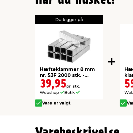
Har du husket?
Du kigger på
Hæfteklammer 8 mm
Hæf
nr. 53F 2000 stk. -
kl
Probuilder
PR
39,95
5
pr. stk.
Webshop
Butik
We
Vare er valgt
Va
Varebeskrivelse