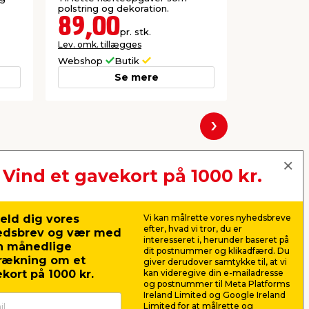
polstring og dekoration.
89,00
59,0
pr. stk.
Lev. omk. tillægges
Lev. omk. til
Webshop
Butik
Webshop
Se mere
Næste
Vind et gavekort på 1000 kr.
eld dig vores
Vi kan målrette vores nyhedsbreve
efter, hvad vi tror, du er
edsbrev og vær med
interesseret i, herunder baseret på
n månedlige
dit postnummer og klikadfærd. Du
rækning om et
giver derudover samtykke til, at vi
kort på 1000 kr.
kan videregive din e-mailadresse
og postnummer til Meta Platforms
Ireland Limited og Google Ireland
Limited for at målrette og