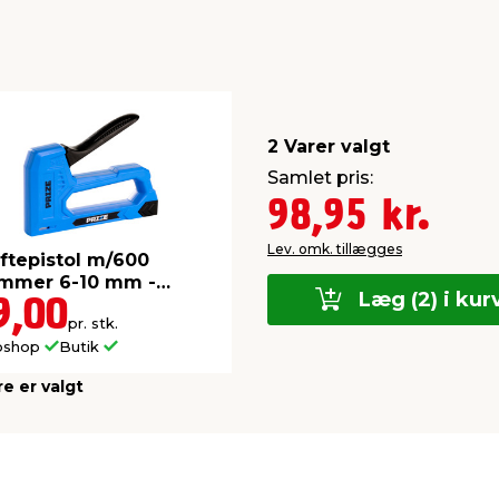
2 Varer valgt
Samlet pris:
98,95 kr.
Lev. omk. tillægges
tepistol m/600
ammer 6-10 mm -
Læg (2) i kur
IZE®
9,00
pr. stk.
bshop
Butik
re er valgt