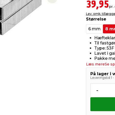
Next slide
39,95
pr. 
Lev. omk. tillægg
Størrelse
6 mm
8 m
Hæfteklam
Til fastgø
Type: 53F
Lavet i ga
Pakke me
Læs mere
Se sp
På lager i
Leveringstid 1 
-