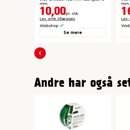
mm.
mm.
10,00
1
pr. stk.
Lev. omk. tillægges
Lev.
Webshop
Web
Se mere
Forrige
Andre har også se