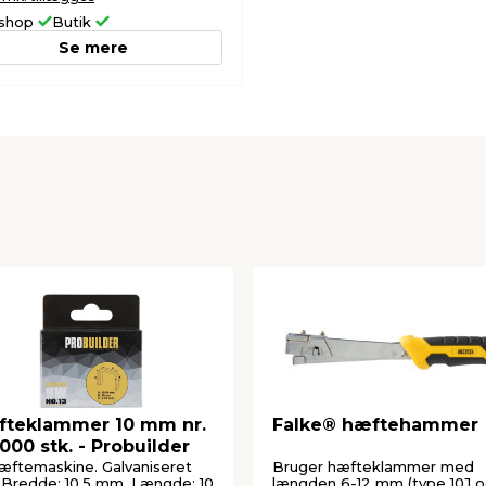
shop
Butik
Se mere
teklammer 10 mm nr.
Falke® hæftehammer
1000 stk. - Probuilder
hæftemaskine. Galvaniseret
Bruger hæfteklammer med
. Bredde: 10,5 mm. Længde: 10
længden 6-12 mm (type 10J 