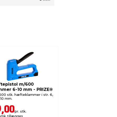
tepistol m/600
mmer 6-10 mm - PRIZE®
 600 stk. hæfteklammer i str. 6,
 10 mm.
9,00
pr. stk.
omk. tillægges