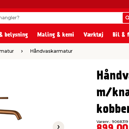
angler?
angler?
& belysning
Maling & kemi
Værktøj
Bil & 
Håndvaskarmatur
rmatur
Håndvaskarmatur
Håndv
m/knæ
kobber
Varenr.: 9068319