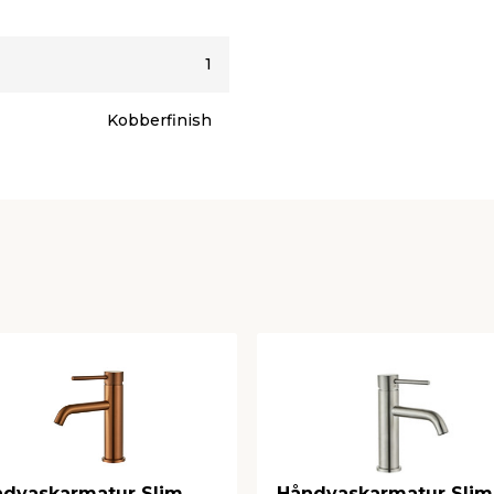
tering af luftfilteret
1
n keramisk indsats, som
til et vandtryk på op til 10
Kobberfinish
.
rktøj. Armaturet
 skrues fast under
ngsslanger på 400 mm med
ve sat til vandet.
løsning og specialnøgle til
å 40 cm
dvaskarmatur Slim
Håndvaskarmatur Slim