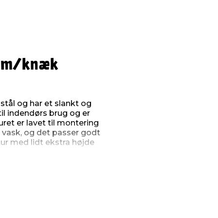
m m/knæk
stål og har et slankt og
il indendørs brug og er
ret er lavet til montering
 vask, og det passer godt
tur med lidt ekstra højde
og en frihøjde på 192 mm
n har et udsving på 180
en.
 med et indbygget
en, så der ikke er nogen