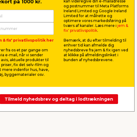
kort på 1000 kr.
kan videregive din e-mailadresse
og postnummer til Meta Platforms
Ireland Limited og Google Ireland
Limited for at målrette og
optimere vores markedsføring på
Brusesæt m/termostat
Falke® s
tværs af kanaler. Læs mere i
jem &
Ø250 mm børstet stål
hæftepist
fix' privatlivspolitik
.
Komplet brusesæt m/termostat,
Til trykluft
 & fix' privatlivspolitik her
Bemærk, at du efter tilmelding til
ing
hovedbruser, håndbruser, slange
klammer me
enhver tid kan afmelde dig
.
og stang.
er fra os et par gange om
nyhedsbreve fra jem & fix igen ved
998,00
288,
ia e-mail, når vi sender
at klikke på afmeldingslinket i
pr. stk.
avis, aktuelle produkter til
bunden af nyhedsbrevene.
Lev. omk. tillægges
Lev. omk. til
 priser, fix det selv-film og
Webshop
Butik
Webshop
 mere indenfor hus, have,
j, byggematerialer osv.
Se mere
Tilmeld nyhedsbrev og deltag i lodtrækningen
Næste