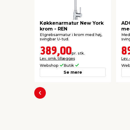
Køkkenarmatur New York
AD
krom - REN
me
Etgrebsarmatur i krom med høj,
Med 
svingbar U-tud.
svin
389,00
8
pr. stk.
Lev. omk. tillægges
Lev.
Webshop
Butik
Web
Se mere
Forrige