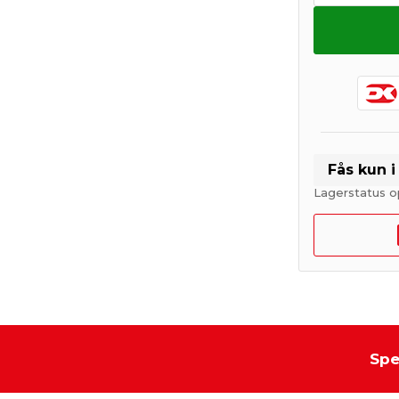
Fås kun 
Lagerstatus o
Spe