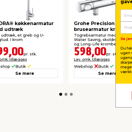
gave
ORA® køkkenarmatur
Grohe Precision Flow
d udtræk
brusearmatur krom
udtræk, et greb og U-
Togrebsarmatur med Grohe
Se jem
gtud. I krom
Water Saving, skoldningssikr
og Long-Life krombelægning
Du hør
99,00
598,00
ugen v
pr. stk.
pr. stk.
ugens 
 omk. tillægges
Lev. omk. tillægges
skarpe
shop
Butik
Webshop
Butik
meget
værktø
Se mere
Se mere