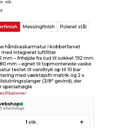
pr. stk.
es
rfinish
Messingfinish
Poleret stål
ine håndvaskarmatur i kobberfarvet
l med integreret luftfilter
 mm – frihøjde fra tud til sokkel: 192 mm
180 mm – egnet til topmonterede vaske
matur testet til vandtryk op til 10 bar
ring med værktøjsfri møtrik og 2 x
lslutningsslanger (3/8" gevind), der
 specialnøgle
ecifikationer
 webshop
- 3 arbejdsdage
+
1
stk.