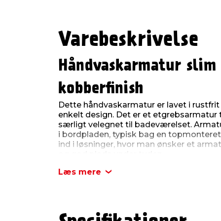
Varebeskrivelse
Håndvaskarmatur sli
kobberfinish
Dette håndvaskarmatur er lavet i rustfrit 
enkelt design. Det er et etgrebsarmatur t
særligt velegnet til badeværelset. Armatu
i bordpladen, typisk bag en topmonteret
ind i løsninger, hvor man ønsker et arma
og god plads under tuden.
Armaturet har en totalhøjde på 282 mm 
Læs mere
fra tuden og ned til armatursoklen. Tude
mm, så der er god rækkevidde over vask
Tuden har en knækket form og kommer
luftfilter. Luftfilteret er skjult inde i tud