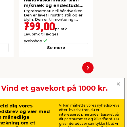
m/knæk og endestuds
m/knæk o
poleret stål
hvidt stål
Etgrebsarmatur til håndvasken.
Etgrebsarma
Den er lavet i rustfrit stål og er
Den er lavet 
blyfri. Den er til montering i
blyfri. Den e
bordpladen.
bordpladen.
799,00
399,
pr. stk.
Lev. omk. tillægges
Lev. omk. til
Webshop
Webshop
Se mere
Næste
Vind et gavekort på 1000 kr.
eld dig vores
Vi kan målrette vores nyhedsbreve
efter, hvad vi tror, du er
edsbrev og vær med
interesseret i, herunder baseret på
n månedlige
dit postnummer og klikadfærd. Du
rækning om et
giver derudover samtykke til, at vi