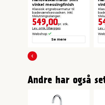
Frihøjde tud: 192 mm
vinkel messingfinish
vin
Tryktest: Testet op til 10 bar
Klassisk etgrebsarmatur til
Klas
badeværelsesvasken. Inkl.
bade
tilslutningsslanger.
tils
549,00
5
pr. stk.
Lev. omk. tillægges
Lev.
Webshop
Web
Se mere
Forrige
Andre har også se