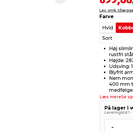
899,00
Next slide
Lev. omk. tillægg
Farve
Hvid
Kobbe
Sort
Høj sliml
rustfri stå
Højde: 282
Udsving: 
Blyfrit ar
Nem monte
400 mm ti
medfølger
Læs mere
Se sp
På lager i
Leveringstid 1 
-