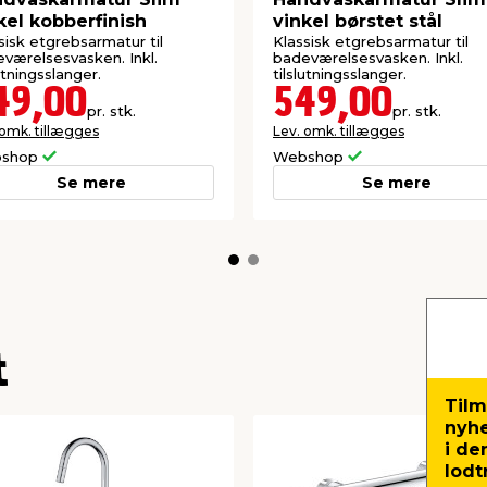
kel kobberfinish
vinkel børstet stål
sisk etgrebsarmatur til
Klassisk etgrebsarmatur til
værelsesvasken. Inkl.
badeværelsesvasken. Inkl.
lutningsslanger.
tilslutningsslanger.
49,00
549,00
pr. stk.
pr. stk.
 omk. tillægges
Lev. omk. tillægges
shop
Webshop
Se mere
Se mere
t
Tilm
nyh
i de
lodt