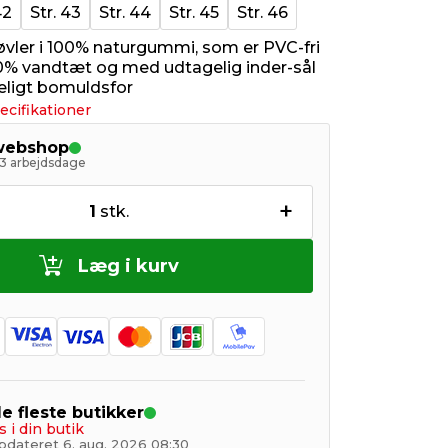
42
Str. 43
Str. 44
Str. 45
Str. 46
ler i 100% naturgummi, som er PVC-fri
0% vandtæt og med udtagelig inder-sål
eligt bomuldsfor
ecifikationer
 webshop
- 3 arbejdsdage
+
1
stk.
Læg i kurv
de fleste butikker
s i din butik
pdateret 6. aug. 2026 08:30