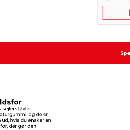
Spe
dsfor
sejlerstøvler.
naturgummi, og de er
 ud, hvis du ønsker en
or, der gør den