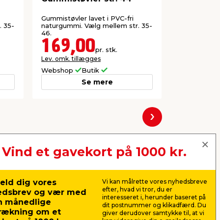
Gummistøvler lavet i PVC-fri
Gummistøvler
. 35-
naturgummi. Vælg mellem str. 35-
naturgummi.
46.
46.
169,00
169,
pr. stk.
Lev. omk. tillægges
Lev. omk. til
Webshop
Butik
Webshop
Se mere
Næste
Vind et gavekort på 1000 kr.
eld dig vores
Vi kan målrette vores nyhedsbreve
efter, hvad vi tror, du er
edsbrev og vær med
interesseret i, herunder baseret på
n månedlige
dit postnummer og klikadfærd. Du
rækning om et
giver derudover samtykke til, at vi