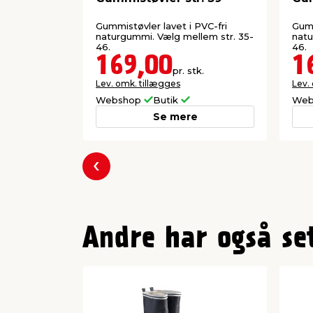
Gummistøvler lavet i PVC-fri
Gumm
naturgummi. Vælg mellem str. 35-
natu
46.
46.
169,00
1
pr. stk.
Lev. omk. tillægges
Lev.
Webshop
Butik
Web
Se mere
Forrige
Andre har også se