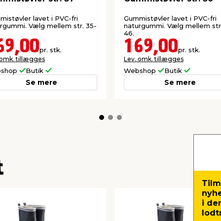
istøvler lavet i PVC-fri
Gummistøvler lavet i PVC-fri
rgummi. Vælg mellem str. 35-
naturgummi. Vælg mellem str
46.
69,00
169,00
pr. stk.
pr. stk.
 omk. tillægges
Lev. omk. tillægges
shop
Butik
Webshop
Butik
Se mere
Se mere
t
Tilm
nyh
i de
lodt