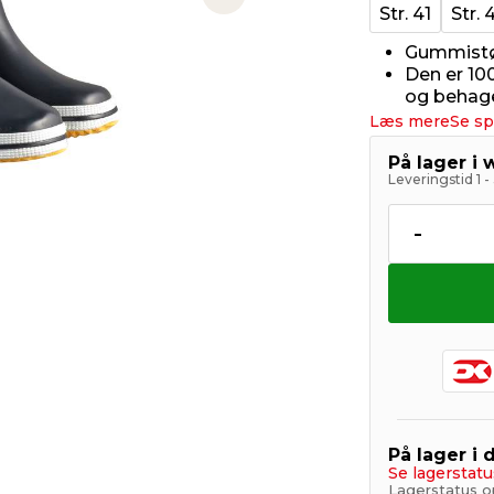
Next slide
Str. 41
Str. 
Gummistøv
Den er 10
og behag
Læs mere
Se sp
På lager i
Leveringstid 1 
-
På lager i 
Se lagerstatu
Lagerstatus o