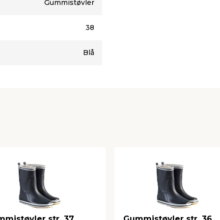
Gummistøvler
38
Blå
mistøvler str. 37
Gummistøvler str. 36