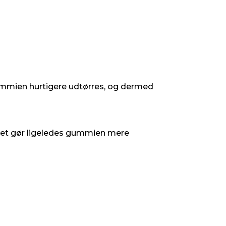
 gummien hurtigere udtørres, og dermed
g det gør ligeledes gummien mere