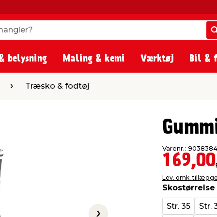
angler?
angler?
& belysning
Maling & kemi
Værktøj
Bil & 
o & fodtøj
Træsko & fodtøj
Gummi
Varenr.: 903838
169,00
Lev. omk. tillægg
Skostørrelse
Str. 35
Str. 