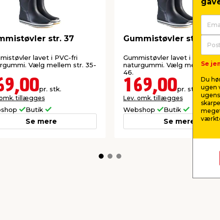
gave
mistøvler str. 37
Gummistøvler str. 36
istøvler lavet i PVC-fri
Gummistøvler lavet i PVC-fri
Se jem
rgummi. Vælg mellem str. 35-
naturgummi. Vælg mellem str
46.
Du hør
69,00
169,00
ugen v
pr. stk.
pr. stk.
ugens 
 omk. tillægges
Lev. omk. tillægges
skarpe
shop
Butik
Webshop
Butik
meget
værktø
Se mere
Se mere