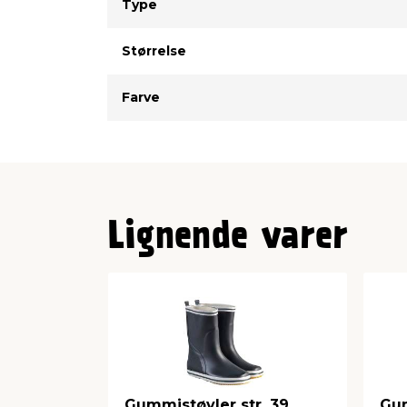
Type
Størrelse
Farve
Lignende varer
Gummistøvler str. 39
Gum