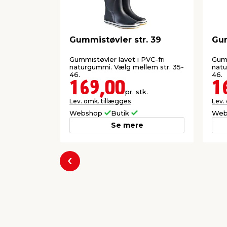
Gummistøvler str. 39
Gum
Gummistøvler lavet i PVC-fri
Gumm
naturgummi. Vælg mellem str. 35-
natu
46.
46.
169,00
1
pr. stk.
Lev. omk. tillægges
Lev.
Webshop
Butik
Web
Se mere
Forrige