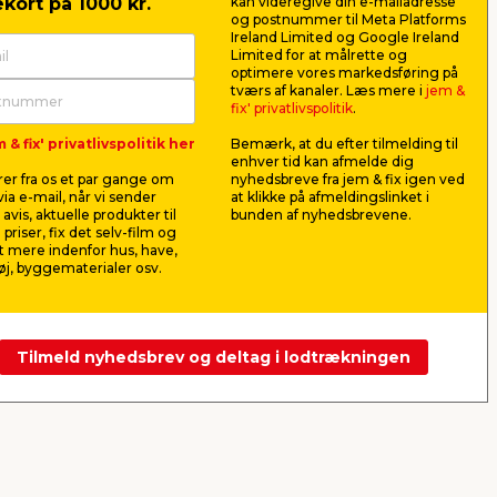
kort på 1000 kr.
kan videregive din e-mailadresse
og postnummer til Meta Platforms
Ireland Limited og Google Ireland
Limited for at målrette og
optimere vores markedsføring på
Gummistøvler str. 44
Gummistøv
tværs af kanaler. Læs mere i
jem &
fix' privatlivspolitik
.
Gummistøvler lavet i PVC-fri
Gummistøvler
 & fix' privatlivspolitik her
Bemærk, at du efter tilmelding til
. 35-
naturgummi. Vælg mellem str. 35-
naturgummi.
enhver tid kan afmelde dig
46.
46.
er fra os et par gange om
nyhedsbreve fra jem & fix igen ved
169,00
169,
ia e-mail, når vi sender
at klikke på afmeldingslinket i
pr. stk.
avis, aktuelle produkter til
bunden af nyhedsbrevene.
Lev. omk. tillægges
Lev. omk. til
 priser, fix det selv-film og
Webshop
Butik
Webshop
 mere indenfor hus, have,
j, byggematerialer osv.
Se mere
Tilmeld nyhedsbrev og deltag i lodtrækningen
Næste