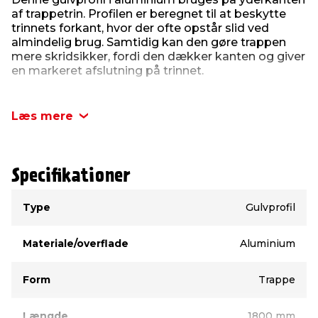
af trappetrin. Profilen er beregnet til at beskytte
trinnets forkant, hvor der ofte opstår slid ved
almindelig brug. Samtidig kan den gøre trappen
mere skridsikker, fordi den dækker kanten og giver
en markeret afslutning på trinnet.
Profilen går længere ned på den ene side, så
trappetrinnets kant bliver dækket. Den kan
Læs mere
anvendes på gulvflader med en tykkelse på 6–22
mm og monteres sammen med en basis
gulvprofil. Basisprofilen købes separat og vælges
efter den konkrete gulvtykkelse. Topprofilen
Specifikationer
klikkes sammen med basisprofilen ved montering.
Type
Værdi
Det er vigtigt at vælge basisprofil efter gulvets
Type
Gulvprofil
tykkelse:
Materiale/overflade
Aluminium
Basisprofil 9032139
– til gulve på 6–10 mm
Basisprofil 9032140
– til gulve på 10–16 mm
Basisprofil 9032141
– til gulve på 16–22 mm
Form
Trappe
Produktdetaljer:
Materiale: Aluminium
Længde
1800 mm