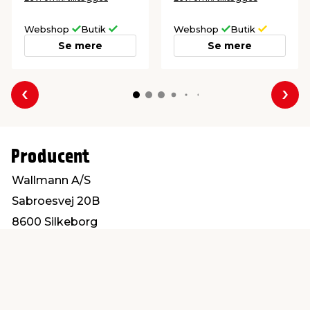
Webshop
Butik
Webshop
Butik
Se mere
Se mere
Forrige
Næs
Producent
Wallmann A/S
Sabroesvej 20B
8600 Silkeborg
info@wallmann.dk