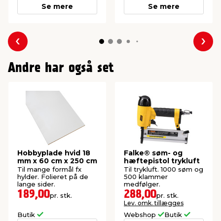
Se mere
Se mere
Forrige
Næs
Andre har også set
Hobbyplade hvid 18
Falke® søm- og
mm x 60 cm x 250 cm
hæftepistol trykluft
Til mange formål fx
Til trykluft. 1000 søm og
hylder. Folieret på de
500 klammer
lange sider.
medfølger.
189,00
288,00
pr. stk.
pr. stk.
Lev. omk. tillægges
Butik
Webshop
Butik