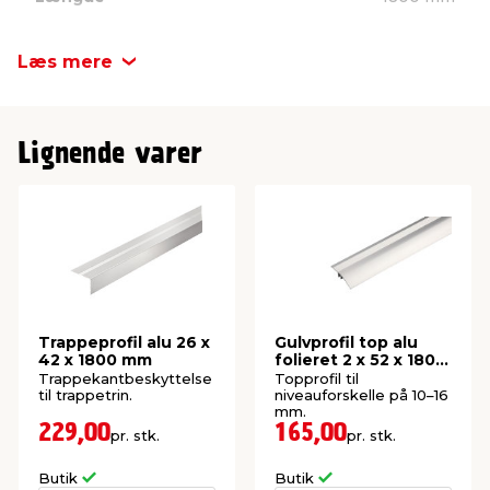
Anvendelse: Trappetrin og forkant
Funktion: Beskytter trinnet og gør det mere
Bredde
30 mm
Læs mere
skridsikkert
Gulvtykkelse: 6–22 mm
Montering: Bruges med basisprofil (købes
Højde
2 mm
separat)
Mål: 2 x 30 mm
Lignende varer
Længde: 1800 mm
Trappeprofil alu 26 x
Gulvprofil top alu
42 x 1800 mm
folieret 2 x 52 x 1800
mm
Trappekantbeskyttelse
Topprofil til
til trappetrin.
niveauforskelle på 10–16
mm.
229,00
165,00
pr. stk.
pr. stk.
Butik
Butik