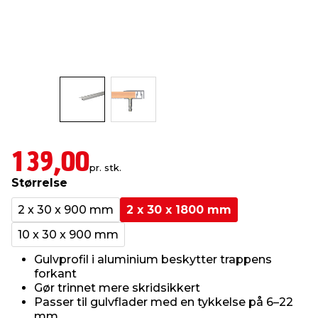
indretning
er & sikkerhed
 fittings
dsbelysning
eklædning
& udendørs spa
r & stilladser
e
behandling
ne, data & TV
& fritid
debeklædning
ing
asser & standere
rier
 sko
139,00
antning
ri & syltning
pr. stk.
Størrelse
2 x 30 x 900 mm
2 x 30 x 1800 mm
dyr & ukrudt
10 x 30 x 900 mm
Gulvprofil i aluminium beskytter trappens
forkant
Gør trinnet mere skridsikkert
Passer til gulvflader med en tykkelse på 6–22
mm