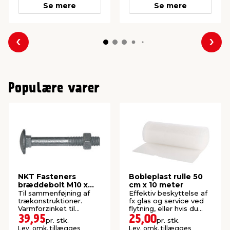
Se mere
Se mere
Forrige
Næs
Populære varer
NKT Fasteners
Bobleplast rulle 50
bræddebolt M10 x
cm x 10 meter
200 mm 2 stk.
Til sammenføjning af
Effektiv beskyttelse af
trækonstruktioner.
fx glas og service ved
Varmforzinket til
flytning, eller hvis du
udendørs montering.
skal sende noget.
39,95
25,00
pr. stk.
pr. stk.
Lev. omk. tillægges
Lev. omk. tillægges