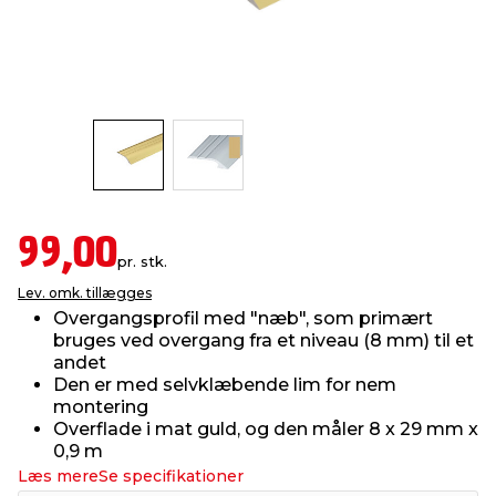
indretning
er & sikkerhed
 fittings
dsbelysning
eklædning
& udendørs spa
r & stilladser
e
behandling
ne, data & TV
& fritid
debeklædning
ing
asser & standere
rier
 sko
99,00
antning
ri & syltning
pr. stk.
Lev. omk. tillægges
Overgangsprofil med "næb", som primært
dyr & ukrudt
bruges ved overgang fra et niveau (8 mm) til et
andet
Den er med selvklæbende lim for nem
montering
Overflade i mat guld, og den måler 8 x 29 mm x
0,9 m
Læs mere
Se specifikationer