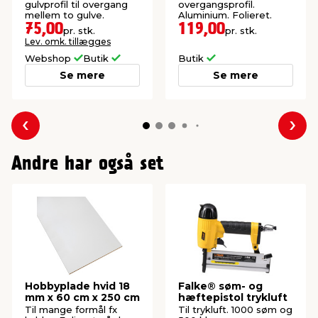
25 x 900 mm
gulvprofil til overgang
overgangsprofil.
mellem to gulve.
Aluminium. Folieret.
75,00
119,00
pr. stk.
pr. stk.
Lev. omk. tillægges
Webshop
Butik
Butik
Se mere
Se mere
Forrige
Næs
Andre har også set
Hobbyplade hvid 18
Falke® søm- og
mm x 60 cm x 250 cm
hæftepistol trykluft
Til mange formål fx
Til trykluft. 1000 søm og