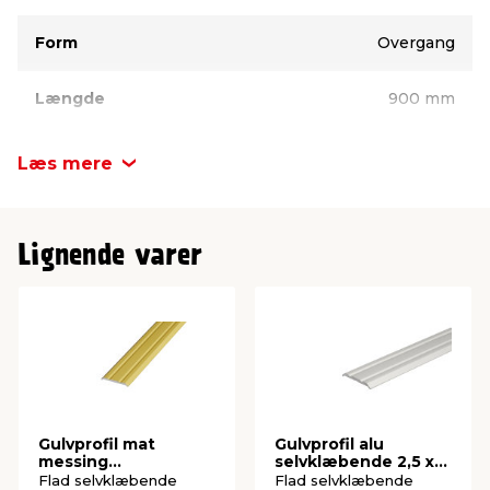
Form
Overgang
Længde
900 mm
Bredde
29 mm
Læs mere
Højde
8 mm
Lignende varer
Gulvprofil mat
Gulvprofil alu
messing
selvklæbende 2,5 x
selvklæbende 2,5 x
25 x 1800 mm
Flad selvklæbende
Flad selvklæbende