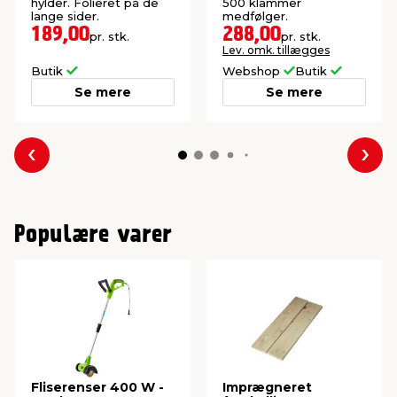
hylder. Folieret på de
500 klammer
lange sider.
medfølger.
189,00
288,00
pr. stk.
pr. stk.
Lev. omk. tillægges
Butik
Webshop
Butik
Se mere
Se mere
Forrige
Næs
Populære varer
Fliserenser 400 W -
Imprægneret