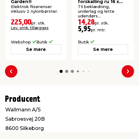
Garden®
forskalling ru 16 x
100 x 2400 mm
Elektrisk fliserenser
Til beklædning,
inklusiv 2 nylonbørster.
underlag og lette
udendørs
konstruktioner. P1-
225,00
14,28
pr. stk.
pr. stk.
imprægneret gran.
Lev. omk. tillægges
5,95
pr. mtr.
Webshop
Butik
Butik
Se mere
Se mere
Forrige
Næs
Producent
Wallmann A/S
Sabroesvej 20B
8600 Silkeborg
info@wallmann.dk