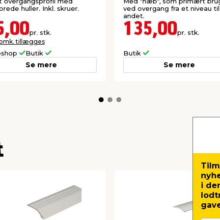
1800 mm
 overgangsprofil med
Med "næb", som primært bru
orede huller. Inkl. skruer.
ved overgang fra et niveau til
andet.
5,00
135,00
pr. stk.
pr. stk.
 omk. tillægges
shop
Butik
Butik
Se mere
Se mere
t
Tilm
nyh
i de
lodt
gave