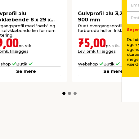
vprofil alu
Gulvprofil alu 3,2 x 30 
vklæbende 8 x 29 x
900 mm
0 mm
gangsprofil med "næb" og
Buet overgangsprofil med
Se jem
selvklæbende lim for nem
forborede huller. Inkl. skruer.
ering.
Du hør
9,00
75,00
ugen v
pr. stk.
pr. stk.
ugens 
 omk. tillægges
Lev. omk. tillægges
skarpe
meget
shop
Butik
Webshop
Butik
værktø
Se mere
Se mere