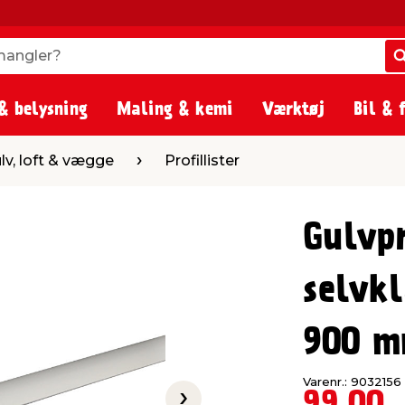
angler?
angler?
& belysning
Maling & kemi
Værktøj
Bil & 
gge
Profillister
lv, loft & vægge
Profillister
Gulvpr
selvk
900 
Varenr.: 9032156