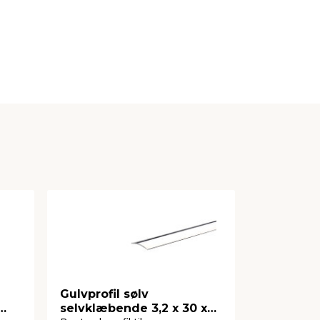
Gulvprofil sølv
Gulvprofil
selvklæbende 3,2 x 30 x
1,8 x 42 