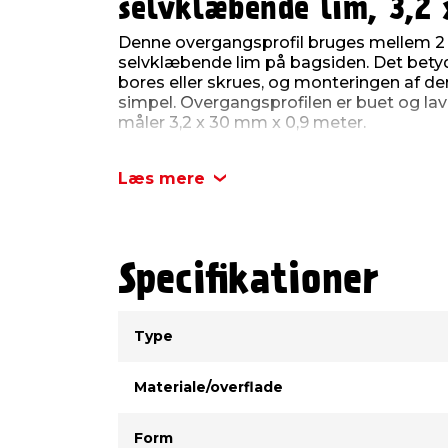
selvklæbende lim, 3,2
Denne overgangsprofil bruges mellem 2 
selvklæbende lim på bagsiden. Det betyd
bores eller skrues, og monteringen af de
simpel. Overgangsprofilen er buet og lav
måler 3,2 x 30 mm x 0,9 meter.
Læs mere
Specifikationer
Type
Værdi
Type
Materiale/overflade
Form