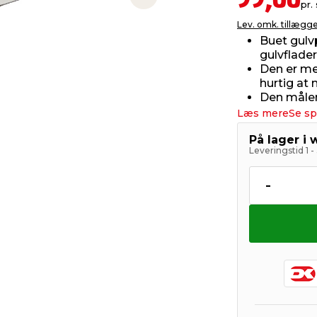
99,00
Next slide
pr. 
Lev. omk. tillægg
Buet gulv
gulvflader
Den er me
hurtig at
Den måler
Læs mere
Se sp
På lager i
Leveringstid 1 
-