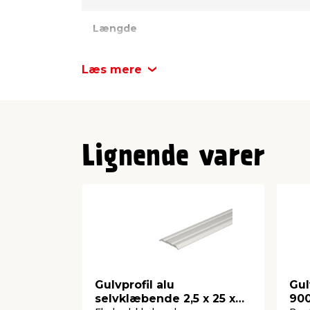
Længde
Bredde
Læs mere
Højde
Lignende varer
Gulvprofil alu
Gul
selvklæbende 2,5 x 25 x
90