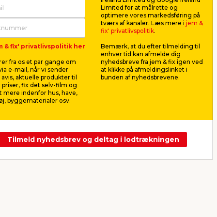
Limited for at målrette og
optimere vores markedsføring på
x
Indfatning glat hvid - 14 x
Acrylfug
tværs af kanaler. Læs mere i
jem &
65 x 2200 mm
ml - Stab
fix' privatlivspolitik
.
Hvid fyr. Bruges som overgang
Til at lave f
 & fix' privatlivspolitik her
Bemærk, at du efter tilmelding til
mellem væg og karme. FSC®-
vægge, loft
enhver tid kan afmelde dig
mærket.
overmales.
er fra os et par gange om
nyhedsbreve fra jem & fix igen ved
48,50
14,5
ia e-mail, når vi sender
at klikke på afmeldingslinket i
pr. stk.
avis, aktuelle produkter til
bunden af nyhedsbrevene.
22,05
48,33
pr. ltr.
 priser, fix det selv-film og
pr. mtr.
Lev. omk. til
 mere indenfor hus, have,
Butik
Webshop
j, byggematerialer osv.
Se mere
Tilmeld nyhedsbrev og deltag i lodtrækningen
Næste