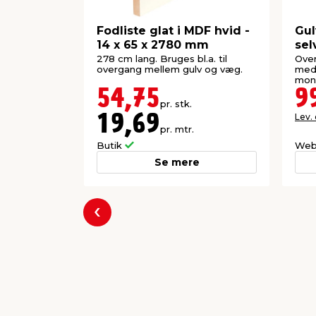
Fodliste glat i MDF hvid -
Gul
14 x 65 x 2780 mm
sel
90
278 cm lang. Bruges bl.a. til
Over
overgang mellem gulv og væg.
med 
mont
54,75
9
pr. stk.
Lev.
19,69
pr. mtr.
Butik
Web
Se mere
Forrige
Populære varer