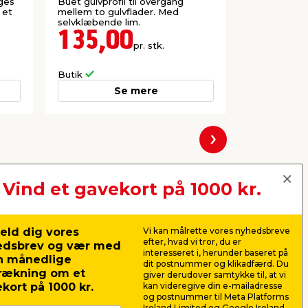
1800 mm
ges
Buet gulvprofil til overgang
Til overgang
 et
mellem to gulvflader. Med
på 6–22 mm
selvklæbende lim.
135,00
165,
pr. stk.
Butik
Butik
Se mere
Næste
Vind et gavekort på 1000 kr.
eld dig vores
Vi kan målrette vores nyhedsbreve
efter, hvad vi tror, du er
edsbrev og vær med
interesseret i, herunder baseret på
n månedlige
dit postnummer og klikadfærd. Du
rækning om et
giver derudover samtykke til, at vi
kort på 1000 kr.
kan videregive din e-mailadresse
og postnummer til Meta Platforms
Ireland Limited og Google Ireland