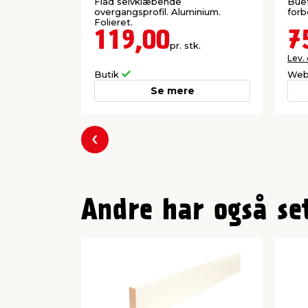
1800 mm
Flad selvklæbende
Buet
overgangsprofil. Aluminium.
forb
Folieret.
119,00
7
pr. stk.
Lev.
Butik
Web
Se mere
Forrige
Andre har også se