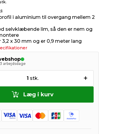
stk.
es
profil i aluminium til overgang mellem 2
d selvklæbende lim, så den er nem og
 montere
 3,2 x 30 mm og er 0,9 meter lang
ecifikationer
 webshop
- 3 arbejdsdage
+
1
stk.
Læg i kurv