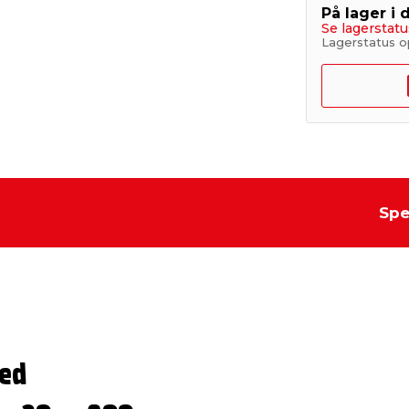
På lager i 
Se lagerstatu
Lagerstatus o
Spe
ed