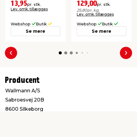
gulvoverflader - ude
13,95
129,00
pr. stk.
pr. stk.
såvel som inde.
Lev. omk. tillægges
25,80
pr. kg.
Lev. omk. tillægges
Webshop
Butik
Webshop
Butik
Se mere
Se mere
Forrige
Næs
Producent
Wallmann A/S
Sabroesvej 20B
8600 Silkeborg
info@wallmann.dk