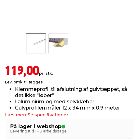
indretning
er & sikkerhed
 fittings
dsbelysning
eklædning
& udendørs spa
r & stilladser
e
behandling
ne, data & TV
& fritid
debeklædning
ing
asser & standere
rier
 sko
119,00
antning
ri & syltning
pr. stk.
Lev. omk. tillægges
Klemmeprofil til afslutning af gulvtæppet, så
dyr & ukrudt
det ikke "løber"
I aluminium og med selvklæber
Gulvprofilen måler 12 x 34 mm x 0,9 meter
Læs mere
Se specifikationer
På lager i webshop
Leveringstid 1 - 3 arbejdsdage