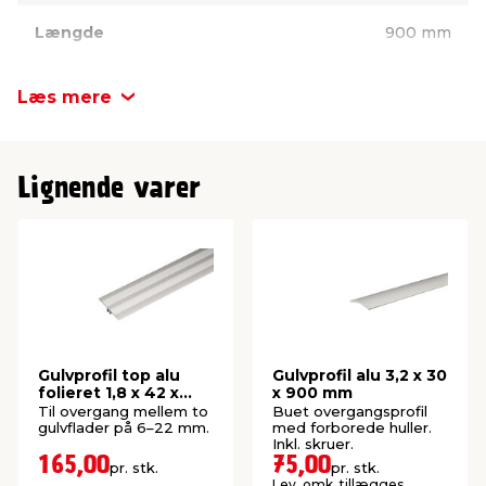
Længde
900 mm
Bredde
34 mm
Læs mere
Højde
12 mm
Lignende varer
Gulvprofil top alu
Gulvprofil alu 3,2 x 30
folieret 1,8 x 42 x
x 900 mm
1800 mm
Til overgang mellem to
Buet overgangsprofil
gulvflader på 6–22 mm.
med forborede huller.
Inkl. skruer.
165,00
75,00
pr. stk.
pr. stk.
Lev. omk. tillægges