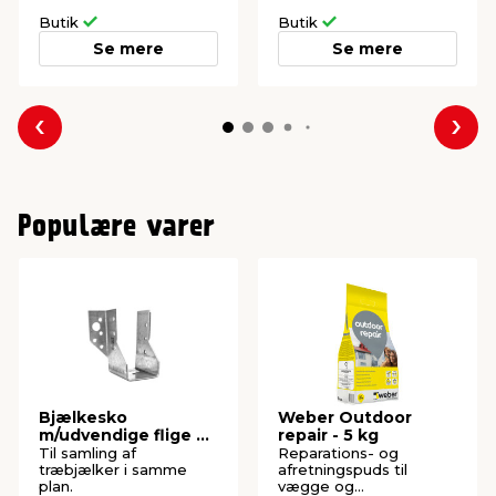
Butik
Butik
Se mere
Se mere
Forrige
Næs
Populære varer
Bjælkesko
Weber Outdoor
m/udvendige flige 45
repair - 5 kg
x 96 mm
Til samling af
Reparations- og
træbjælker i samme
afretningspuds til
plan.
vægge og