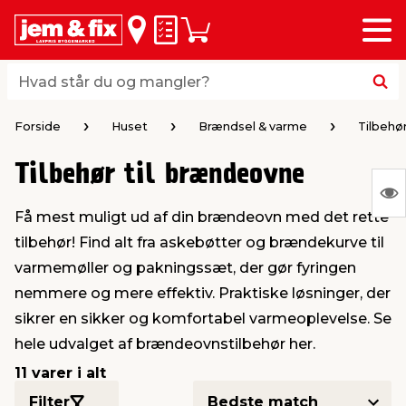
Menu
bage
bage
bage
bage
bage
bage
bage
bage
bage
Huskeseddel
Indkøbskurv
i
i
i
i
i
i
i
i
i
byggematerialer
haven
huset
vvs
el & belysning
maling & kemi
værktøj
bil & fritid
sæsonafslutning
Hvad står du og mangler?
Hvad står du og mangler?
stelse
gning
dsel & varme
værelse
kler
dørsmaling
ktøj
udstyr
nafslutning
Forside
Huset
Brændsel & varme
Tilbehø
Tilbehør til brændeovne
 loft & vægge
oldning
t
ndørsbelysning
ndørsmaling
værktøj
udstyr
S
Få mest muligt ud af din brændeovn med det rette
Ing
& vinduer
møbler
tning
haner & armatur
dørsbelysning
udstyr
aring af værktøj
ing
tilbehør! Find alt fra askebøtter og brændekurve til
var
varmemøller og pakningssæt, der gør fyringen
at
eplader
redskaber
er & ophæng
e
lder
ring & kemikalier
e maskiner
rtikler
nemmere og mere effektiv. Praktiske løsninger, der
vis
sikrer en sikker og komfortabel varmeoplevelse. Se
hele udvalget af brændeovnstilbehør her.
& brædder
maskiner
ing & opbevaring
 & ventilation
t Home
el- & fugemasse
redskaber
ronik
11 varer i alt
ruktion
bygninger
ner & persienner
 & kloak
okker
r & spande
& underholdning
Filter