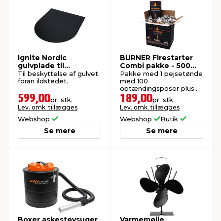
Ignite Nordic
BURNER Firestarter
gulvplade til
Combi pakke - 500
brændeovn stål 85 x
stk.
Til beskyttelse af gulvet
Pakke med 1 pejsetønde
100 cm
foran ildstedet.
med 100
optændingsposer plus
400 løse
599,00
189,00
pr. stk.
pr. stk.
optændingsposer.
Lev. omk. tillægges
Lev. omk. tillægges
Webshop
Webshop
Butik
Se mere
Se mere
Boxer askestøvsuger
Varmemølle