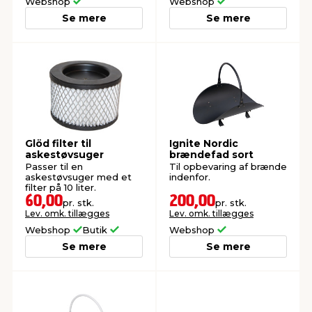
Webshop
Webshop
Se mere
Se mere
Glöd filter til
Ignite Nordic
askestøvsuger
brændefad sort
Passer til en
Til opbevaring af brænde
askestøvsuger med et
indenfor.
filter på 10 liter.
60,00
200,00
pr. stk.
pr. stk.
Lev. omk. tillægges
Lev. omk. tillægges
Webshop
Butik
Webshop
Se mere
Se mere