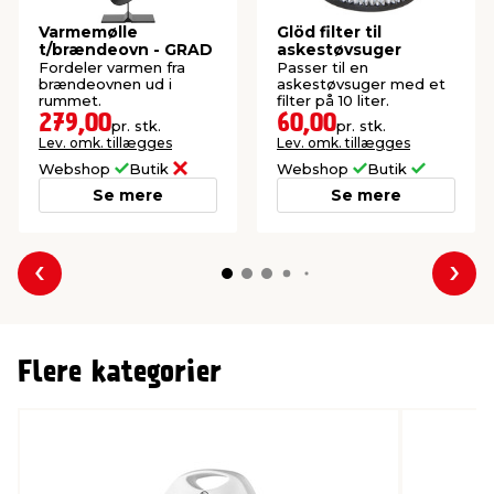
Varmemølle
Glöd filter til
t/brændeovn - GRAD
askestøvsuger
Fordeler varmen fra
Passer til en
brændeovnen ud i
askestøvsuger med et
rummet.
filter på 10 liter.
279,00
60,00
pr. stk.
pr. stk.
Lev. omk. tillægges
Lev. omk. tillægges
Webshop
Butik
Webshop
Butik
Se mere
Se mere
Forrige
Næs
Flere kategorier