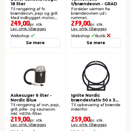
18 liter
t/brændeovn - GRAD
Til rengøring af fx
Fordeler varmen fra
brændeovn, pejs og grill.
brændeovnen ud i
Med indbygget motor,
rummet.
cyklonteknologi og
249,00
279,00
pr. stk.
pr. stk.
HEPA-filter.
Lev. omk. tillægges
Lev. omk. tillægges
Webshop
Webshop
Butik
Se mere
Se mere
Askesuger 6 liter -
Ignite Nordic
Nordic Blue
brændestativ 50 x 30
x 55 cm
Til rengøring af ovn, pejs,
Til opbevaring af brænde
grill, pille- og saunaovn.
indenfor.
Inkl. HEPA-filter.
219,00
259,00
pr. stk.
pr. stk.
Lev. omk. tillægges
Lev. omk. tillægges