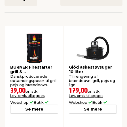
indretning
er & sikkerhed
 fittings
dsbelysning
eklædning
& udendørs spa
r & stilladser
e
behandling
ne, data & TV
& fritid
debeklædning
ing
asser & standere
rier
 sko
antning
ri & syltning
BURNER Firestarter
Glöd askestøvsuger
grill &
10 liter
pejseoptænding 100
Danskproducerede
Til rengøring af
stk.
optændingsposer til grill,
brændeovn, grill, pejs og
dyr & ukrudt
pejs og brændeovn.
lign.
39,00
179,00
pr. stk.
pr. stk.
Lev. omk. tillægges
Lev. omk. tillægges
Webshop
Butik
Webshop
Butik
Se mere
Se mere