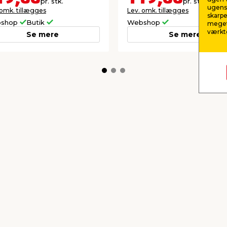
pr. stk.
pr. stk.
ugens 
 omk. tillægges
Lev. omk. tillægges
skarpe
shop
Butik
Webshop
meget
værktø
Se mere
Se mere