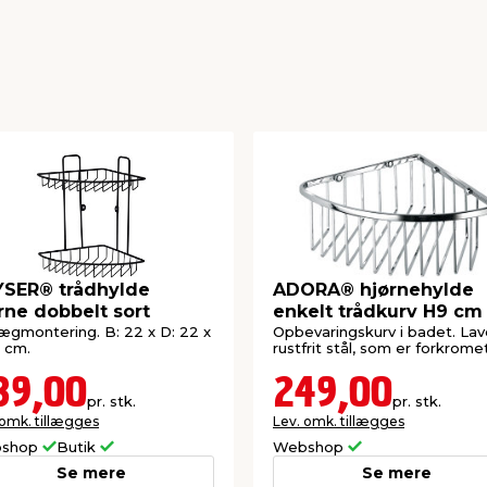
SER® trådhylde
ADORA® hjørnehylde
rne dobbelt sort
enkelt trådkurv H9 cm
vægmontering. B: 22 x D: 22 x
Opbevaringskurv i badet. Lave
1 cm.
rustfrit stål, som er forkromet
39,00
249,00
pr. stk.
pr. stk.
 omk. tillægges
Lev. omk. tillægges
shop
Butik
Webshop
Se mere
Se mere