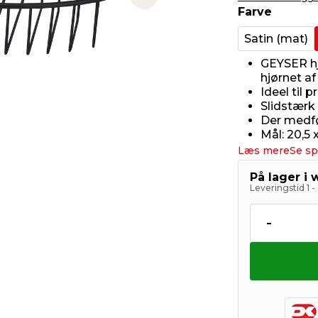
Next slide
Farve
Satin (mat)
GEYSER hj
hjørnet a
Ideel til 
Slidstærk 
Der medfø
Mål: 20,5 
Læs mere
Se sp
På lager i
Leveringstid 1 
-