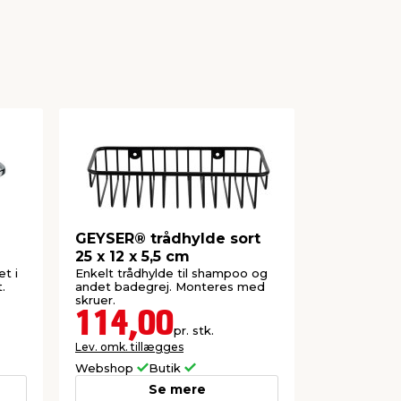
GEYSER® trådhylde sort
GEYSER® 
25 x 12 x 5,5 cm
m/bøjle
t i
Enkelt trådhylde til shampoo og
Trådkurv ti
.
andet badegrej. Monteres med
brusearmatu
skruer.
cm.
114,00
129,
pr. stk.
Lev. omk. tillægges
Lev. omk. til
Webshop
Butik
Webshop
Se mere