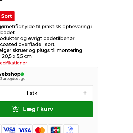
Sort
ørnetrådhylde til praktisk opbevaring i
f badet
produkter og øvrigt badetilbehør
coated overflade i sort
lger skruer og plugs til montering
x 20,5 x 5,5 cm
ecifikationer
 webshop
- 3 arbejdsdage
+
1
stk.
Læg i kurv