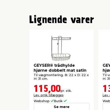
Lignende varer
GEYSER® trådhylde
GEY
hjørne dobbelt mat satin
hjø
Til vægmontering. B: 22 x D: 22 x
Til 
H: 31 cm.
H: 3
115,00
1
pr. stk.
Lev. omk. tillægges
Lev.
Webshop
Butik
Web
Se mere