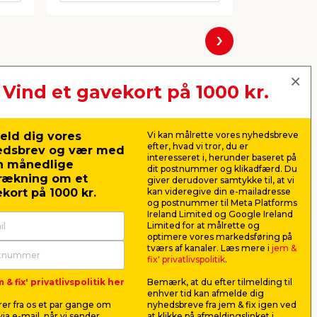
Næste
Vind et gavekort på 1000 kr.
eld dig vores
Vi kan målrette vores nyhedsbreve
efter, hvad vi tror, du er
edsbrev og vær med
interesseret i, herunder baseret på
n månedlige
dit postnummer og klikadfærd. Du
rækning om et
giver derudover samtykke til, at vi
kort på 1000 kr.
kan videregive din e-mailadresse
og postnummer til Meta Platforms
Ireland Limited og Google Ireland
Limited for at målrette og
optimere vores markedsføring på
Antikløe-pen - Garden®
Curver va
tværs af kanaler. Læs mere i
jem &
liter blå
fix' privatlivspolitik
.
ing
Elektrisk pen, der mindsker kløe
Vasketøjsku
 & fix' privatlivspolitik her
Bemærk, at du efter tilmelding til
d
og smerte ved insektbid og -stik.
fire håndtag
enhver tid kan afmelde dig
USB-C.
vasketøj. 27
er fra os et par gange om
nyhedsbreve fra jem & fix igen ved
99,00
69,0
ia e-mail, når vi sender
at klikke på afmeldingslinket i