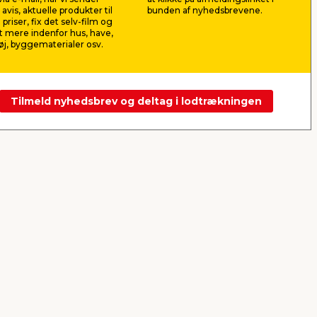
pr. stk.
avis, aktuelle produkter til
bunden af nyhedsbrevene.
Lev. omk. til
 priser, fix det selv-film og
Butik
Webshop
 mere indenfor hus, have,
j, byggematerialer osv.
Se mere
Tilmeld nyhedsbrev og deltag i lodtrækningen
Næste