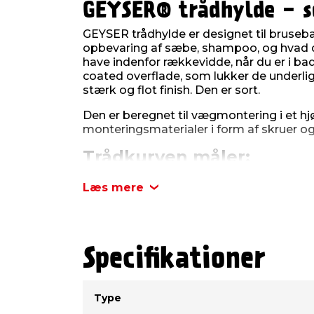
GEYSER® trådhylde - s
GEYSER trådhylde er designet til brusebad
opbevaring af sæbe, shampoo, og hvad du
have indenfor rækkevidde, når du er i ba
coated overflade, som lukker de underli
stærk og flot finish. Den er sort.
Den er beregnet til vægmontering i et h
monteringsmaterialer i form af skruer og
Trådkurven måler:
Bredde: 20,5 cm
Dybde: 20,5 cm
Læs mere
Højde: 5,5 cm
Specifikationer
Type
Værdi
Type