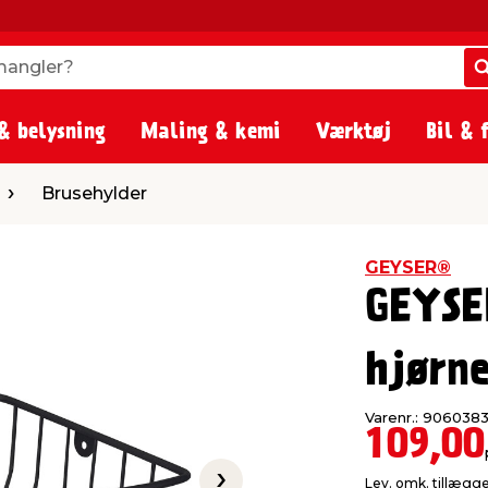
angler?
angler?
& belysning
Maling & kemi
Værktøj
Bil & 
lder
Brusehylder
GEYSER®
GEYSE
hjørne
Varenr.: 906038
109,00
Lev. omk. tillægg