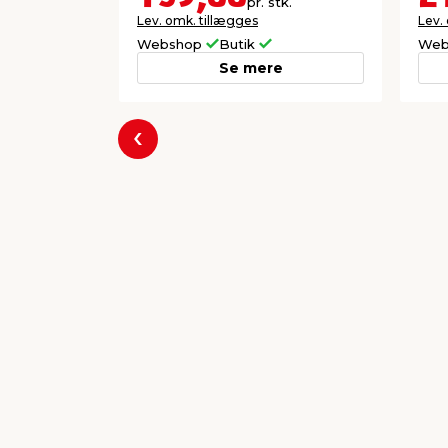
pr. stk.
Lev. omk. tillægges
Lev.
Webshop
Butik
Web
Se mere
Forrige
Populære varer