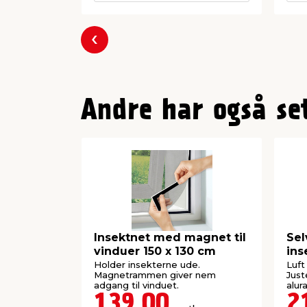
Forrige
Andre har også se
Insektnet med magnet til
Sel
vinduer 150 x 130 cm
ins
Holder insekterne ude.
Luft
Magnetrammen giver nem
Just
adgang til vinduet.
alu
139,00
2