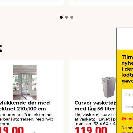
t
Tilm
nyh
i de
lodt
gave
vlukkende dør med
Curver vasketøjskurv
ektnet 210x100 cm
med låg 56 liter taupe
 ud uden at få insekter ind.
Høj vasketøjskurv til opbevar
Se jem
erbar i størrelsen. Med hvid
af vasketøj. Lavet i plast me
ramme.
mønster. 32 x 60 x 42 cm.
Du hør
19,00
119,00
ugen v