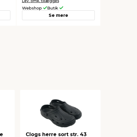
Lev. omk. tillægges
Webshop
Butik
Se mere
re
Clogs herre sort str. 43
Sikkerhe