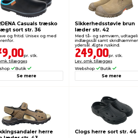
DENA Casuals træsko
Sikkerhedsstøvle brun
ægt sort str. 36
læder str. 42
ave og fritid. Unisex og med
Med tå- og sømværn, udtagel
renfor.
indlægssål samt skridhæmme
ydersål. Ægte ruskind.
79,00
249,00
pr. stk.
pr. stk.
omk. tillægges
Lev. omk. tillægges
shop
Butik
Webshop
Butik
Se mere
Se mere
kkingsandaler herre
Clogs herre sort str. 46
n læder str. 43