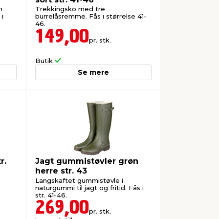
m
Trekkingsko med tre
 i
burrelåsremme. Fås i størrelse 41-
46.
149,00
pr. stk.
Butik
Se mere
r.
Jagt gummistøvler grøn
herre str. 43
Langskaftet gummistøvle i
naturgummi til jagt og fritid. Fås i
str. 41-46.
269,00
pr. stk.