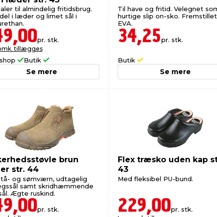
ler til almindelig fritidsbrug.
Til have og fritid. Velegnet so
el i læder og limet sål i
hurtige slip on-sko. Fremstillet
urethan.
EVA.
49,00
34,25
pr. stk.
pr. stk.
omk. tillægges
shop
Butik
Butik
Se mere
Se mere
kerhedsstøvle brun
Flex træsko uden kap st
er str. 44
43
tå- og sømværn, udtagelig
Med fleksibel PU-bund.
ægssål samt skridhæmmende
ål. Ægte ruskind.
49,00
229,00
pr. stk.
pr. stk.