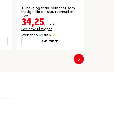
læder str
Til have og fritid. Velegnet som
Med tå- og 
hurtige slip on-sko. Fremstillet i
indlægssål
EVA.
ydersål. Ægt
34,25
249,
pr. stk.
Lev. omk. tillægges
Lev. omk. til
Webshop
Butik
Webshop
Se mere
Næste