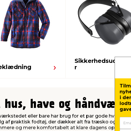
Sikkerhedsudsty
eklædning
r
Tilm
nyh
i de
il hus, have og håndværk
lodt
gave
ærkstedet eller bare har brug for et par gode hverdagssk
lg af praktisk fodtøj, der dækker alt fra træsko og gumm
nemmere og mere komfortabelt at klare dagens opgaver 