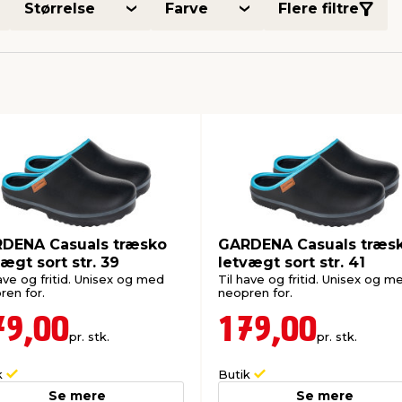
Størrelse
Farve
Flere filtre
DENA Casuals træsko
GARDENA Casuals træs
ægt sort str. 39
letvægt sort str. 41
ave og fritid. Unisex og med
Til have og fritid. Unisex og m
ren for.
neopren for.
79,00
179,00
pr. stk.
pr. stk.
k
Butik
Se mere
Se mere