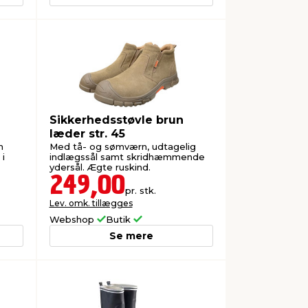
Sikkerhedsstøvle brun
læder str. 45
m
Med tå- og sømværn, udtagelig
 i
indlægssål samt skridhæmmende
ydersål. Ægte ruskind.
249,00
pr. stk.
Lev. omk. tillægges
Webshop
Butik
Se mere