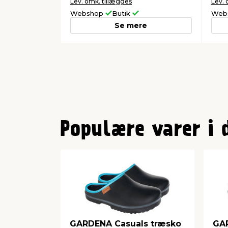
Lev. omk. tillægges
Lev. 
Webshop
Butik
Web
Se mere
0
1
Populære varer i 
2
3
4
5
GARDENA Casuals træsko
GAR