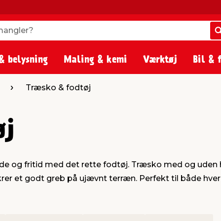
angler?
angler?
& belysning
Maling & kemi
Værktøj
Bil & 
Træsko & fodtøj
øj
jde og fritid med det rette fodtøj. Træsko med og uden
krer et godt greb på ujævnt terræn. Perfekt til både hv