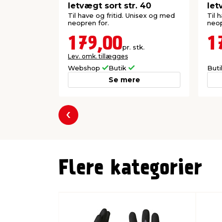
letvægt sort str. 40
let
Til have og fritid. Unisex og med
Til 
neopren for.
neop
179,00
1
pr. stk.
Lev. omk. tillægges
Webshop
Butik
But
Se mere
Forrige
Flere kategorier