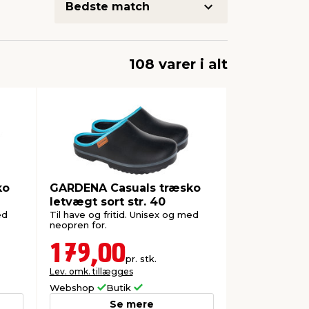
108 varer i alt
ko
GARDENA Casuals træsko
letvægt sort str. 40
ed
Til have og fritid. Unisex og med
neopren for.
179,00
pr. stk.
Lev. omk. tillægges
Webshop
Butik
Se mere