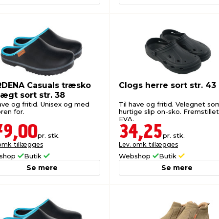
DENA Casuals træsko
Clogs herre sort str. 43
ægt sort str. 38
ave og fritid. Unisex og med
Til have og fritid. Velegnet so
ren for.
hurtige slip on-sko. Fremstillet
EVA.
79,00
34,25
pr. stk.
pr. stk.
omk. tillægges
Lev. omk. tillægges
shop
Butik
Webshop
Butik
Se mere
Se mere