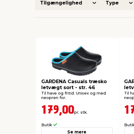
Tilgængelighed
Type
GARDENA Casuals træsko
GAR
letvægt sort - str. 46
letv
Til have og fritid. Unisex og med
Til h
neopren for.
neop
179,00
1
pr. stk.
Butik
Buti
Se mere