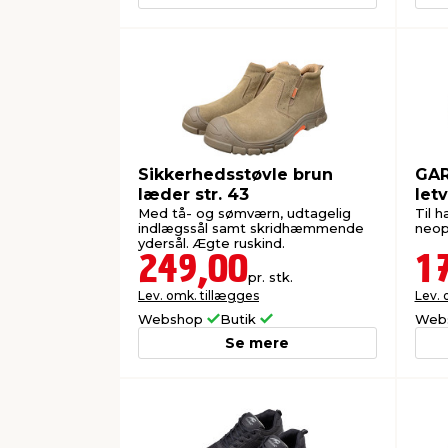
Sikkerhedsstøvle brun
GAR
læder str. 43
letv
Med tå- og sømværn, udtagelig
Til h
indlægssål samt skridhæmmende
neop
ydersål. Ægte ruskind.
249,00
1
pr. stk.
Lev. omk. tillægges
Lev. 
Webshop
Butik
Web
Se mere