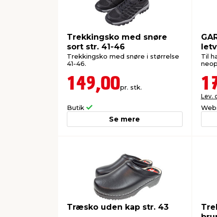
Trekkingsko med snøre
GAR
sort str. 41-46
letv
Trekkingsko med snøre i størrelse
Til h
41-46.
neop
149,00
1
pr. stk.
Lev. 
Butik
Web
Se mere
Træsko uden kap str. 43
Tre
bru