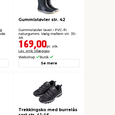
Gummistøvler str. 42
ig
Gummistøvler lavet i PVC-fri
nde
naturgummi. Vælg mellem str. 35-
46.
169,00
pr. stk.
Lev. omk. tillægges
Webshop
Butik
Se mere
Trekkingsko med burrelås
sort str. 41-46