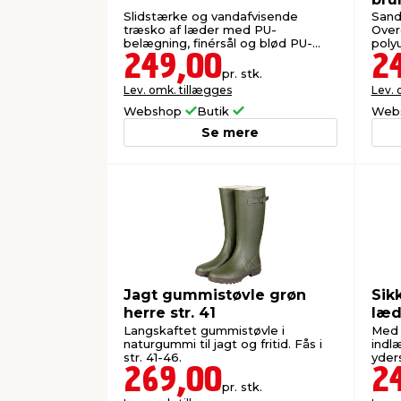
Slidstærke og vandafvisende
Sanda
træsko af læder med PU-
Overd
belægning, finérsål og blød PU-
poly
bund.
249,00
2
pr. stk.
Lev. omk. tillægges
Lev. 
Webshop
Butik
Web
Se mere
Jagt gummistøvle grøn
Sik
herre str. 41
læd
Langskaftet gummistøvle i
Med 
naturgummi til jagt og fritid. Fås i
indl
str. 41-46.
yders
269,00
2
pr. stk.