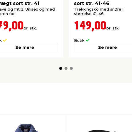
vægt sort str. 41
sort str. 41-46
have og fritid. Unisex og med
Trekkingsko med snøre i
ren for.
størrelse 41-46.
79,00
149,00
pr. stk.
pr. stk.
ik
Butik
Se mere
Se mere