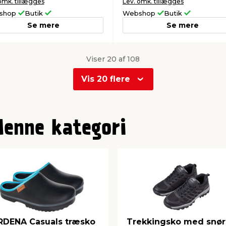
omk. tillægges
Lev. omk. tillægges
shop
Butik
Webshop
Butik
Se mere
Se mere
Viser 20 af 108
Vis 20 flere
denne kategori
DENA Casuals træsko
Trekkingsko med snø