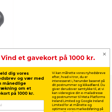
Vind et gavekort på 1000 kr.
eld dig vores
Vi kan målrette vores nyhedsbreve
efter, hvad vi tror, du er
edsbrev og vær med
interesseret i, herunder baseret på
n månedlige
dit postnummer og klikadfærd. Du
rækning om et
giver derudover samtykke til, at vi
kort på 1000 kr.
kan videregive din e-mailadresse
og postnummer til Meta Platforms
o, så finder du det rette fodtøj her.
Ireland Limited og Google Ireland
istøvler til trekkingsandaler og -sko.
Limited for at målrette og
– både inde og ude.
optimere vores markedsføring på