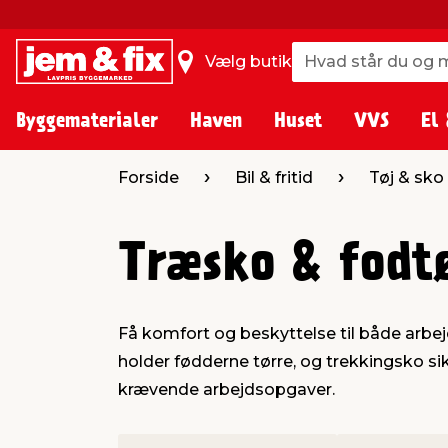
Hvad står du og m
Hvad står du og m
Vælg butik
Byggematerialer
Haven
Huset
VVS
El 
Forside
Bil & fritid
Tøj & sko
Træsko & fodt
Få komfort og beskyttelse til både arbe
holder fødderne tørre, og trekkingsko si
krævende arbejdsopgaver.