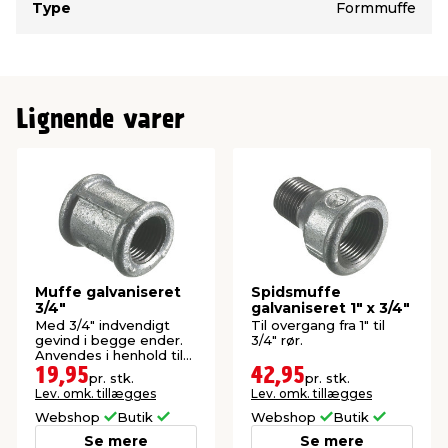
Type
Formmuffe
Lignende varer
Muffe galvaniseret
Spidsmuffe
3/4"
galvaniseret 1" x 3/4"
Med 3/4" indvendigt
Til overgang fra 1" til
gevind i begge ender.
3/4" rør.
Anvendes i henhold til
Vandnorm DS439.
19,95
42,95
pr. stk.
pr. stk.
Lev. omk. tillægges
Lev. omk. tillægges
Webshop
Butik
Webshop
Butik
Se mere
Se mere