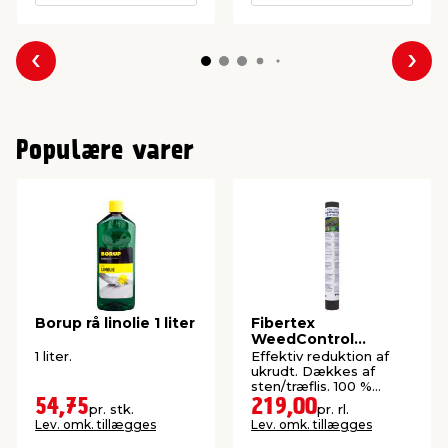
Forrige
Næs
Populære varer
Borup rå linolie 1 liter
Fibertex
WeedControl
ukrudtsdug 1 x 20
1 liter.
Effektiv reduktion af
meter
ukrudt. Dækkes af
sten/træflis. 100 %
genanvendt plast.
54,75
219,00
pr. stk.
pr. rl.
Lev. omk. tillægges
Lev. omk. tillægges