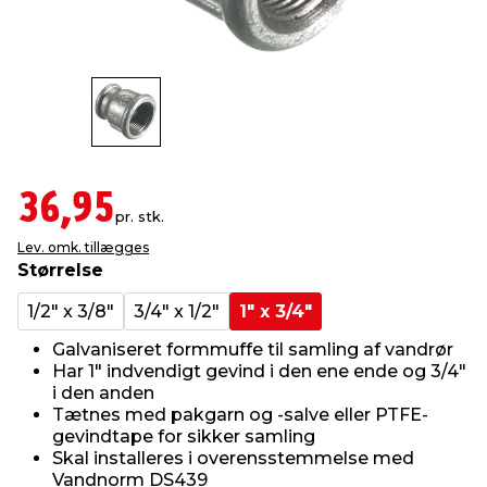
indretning
er & sikkerhed
 fittings
dsbelysning
eklædning
& udendørs spa
r & stilladser
e
behandling
ne, data & TV
& fritid
debeklædning
ing
asser & standere
rier
 sko
36,95
pr. stk.
Lev. omk. tillægges
antning
ri & syltning
Størrelse
1/2" x 3/8"
3/4" x 1/2"
1" x 3/4"
dyr & ukrudt
Galvaniseret formmuffe til samling af vandrør
Har 1" indvendigt gevind i den ene ende og 3/4"
i den anden
Tætnes med pakgarn og -salve eller PTFE-
gevindtape for sikker samling
Skal installeres i overensstemmelse med
Vandnorm DS439