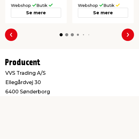
Webshop
Butik
Webshop
Butik
Se mere
Se mere
Forrige
Næs
Producent
VVS Trading A/S
Ellegårdvej 30
6400 Sønderborg
salg@vvs-trading.dk