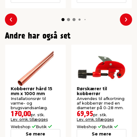
Forrige
Næs
Andre har også set
Kobberrør hård 15
Rørskærer til
mm x 1000 mm
kobberrør
Installationsrør til
Anvendes til afkortning
varme- og
af kobberrør med en
brugsvandsanlæg.
diameter på 0-28 mm.
170,00
69,95
pr. stk.
pr. stk.
Lev. omk. tillægges
Lev. omk. tillægges
Webshop
Butik
Webshop
Butik
Se mere
Se mere