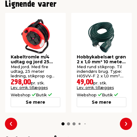
Lignende varer
Kabeltromle m/4
Hobbykabelsæt grøn
udtag og jord 25
2 x 1,0 mm² 10 meter
meter
- Elworks
Med jord. Med fire
Med rund stikprop. Til
udtag, 25 meter
indendørs brug. Type:
ledning, stikprop og
H05VV-F 2 x 1,0 mm².
stativ.
Maks. belastning: 2300
298,00
49,00
pr. stk.
pr. stk.
W.
Lev. omk. tillægges
Lev. omk. tillægges
Webshop
Butik
Webshop
Butik
Se mere
Se mere
Forrige
Næs