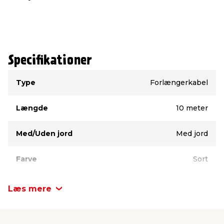
Specifikationer
Type
Værdi
Type
Forlængerkabel
Længde
10 meter
Med/Uden jord
Med jord
Farve
Sort
Læs mere