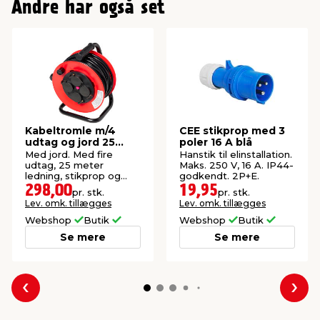
Andre har også set
Kabeltromle m/4
CEE stikprop med 3
udtag og jord 25
poler 16 A blå
meter
Med jord. Med fire
Hanstik til elinstallation.
udtag, 25 meter
Maks. 250 V, 16 A. IP44-
ledning, stikprop og
godkendt. 2P+E.
stativ.
298,00
19,95
pr. stk.
pr. stk.
Lev. omk. tillægges
Lev. omk. tillægges
Webshop
Butik
Webshop
Butik
Se mere
Se mere
Forrige
Næs