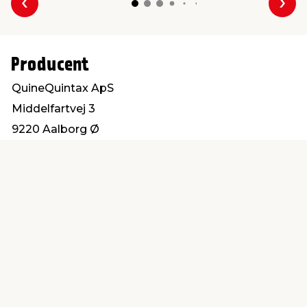
Forrige
Næs
Producent
QuineQuintax ApS
Middelfartvej 3
9220 Aalborg Ø
service@quintax.dk
Find en butik
Kundeservice
nær dig