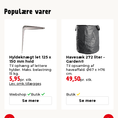
Populære varer
Hyldeknægt let 125 x
Havesæk 272 liter -
150 mm hvid
Garden®
Til ophæng af lettere
Til opsamling af
hylder. Maks. belastning
haveaffald. Ø67 x H76
15 kg.
cm.
5,95
49,50
pr. stk.
pr. stk.
Lev. omk. tillægges
Webshop
Butik
Butik
Se mere
Se mere