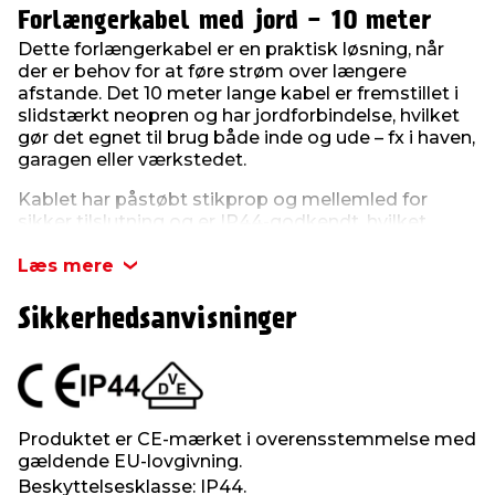
Forlængerkabel med jord - 10 meter
Dette forlængerkabel er en praktisk løsning, når
der er behov for at føre strøm over længere
afstande. Det 10 meter lange kabel er fremstillet i
slidstærkt neopren og har jordforbindelse, hvilket
gør det egnet til brug både inde og ude – fx i haven,
garagen eller værkstedet.
Kablet har påstøbt stikprop og mellemled for
sikker tilslutning og er IP44-godkendt, hvilket
beskytter mod støv og vandstænk. Det er af typen
H07RN-F 3 x 1,5 mm².
Læs mere
Sikkerhedsanvisninger
Produktet er CE-mærket i overensstemmelse med
gældende EU-lovgivning.
Beskyttelsesklasse: IP44.