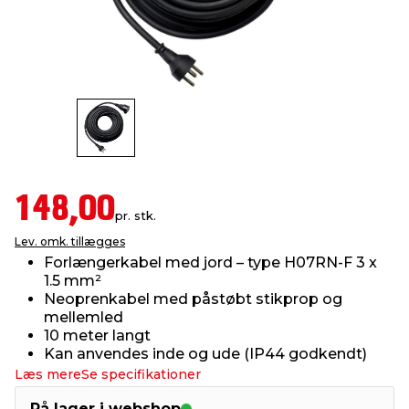
indretning
er & sikkerhed
 fittings
dsbelysning
eklædning
& udendørs spa
r & stilladser
e
behandling
ne, data & TV
& fritid
debeklædning
ing
asser & standere
rier
 sko
148,00
antning
ri & syltning
pr. stk.
Lev. omk. tillægges
Forlængerkabel med jord – type H07RN-F 3 x
dyr & ukrudt
1.5 mm²
Neoprenkabel med påstøbt stikprop og
mellemled
10 meter langt
Kan anvendes inde og ude (IP44 godkendt)
Læs mere
Se specifikationer
På lager i webshop