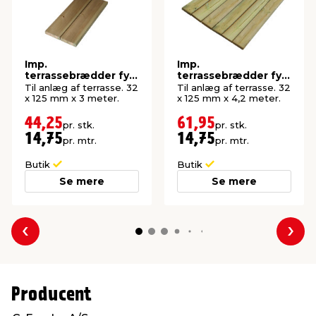
Imp.
Imp.
terrassebrædder fyr
terrassebrædder fyr
32 x 125 mm x 3
32 x 125 mm x 4,2
Til anlæg af terrasse. 32
Til anlæg af terrasse. 32
meter
meter
x 125 mm x 3 meter.
x 125 mm x 4,2 meter.
44,25
61,95
pr. stk.
pr. stk.
14,75
14,75
pr. mtr.
pr. mtr.
Butik
Butik
Se mere
Se mere
Forrige
Næs
Producent