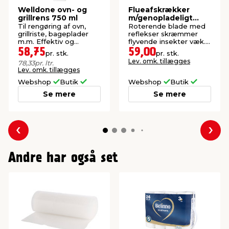
Welldone ovn- og
Flueafskrækker
grillrens 750 ml
m/genopladeligt
batteri - Garden®
Til rengøring af ovn,
Roterende blade med
grillriste, bageplader
reflekser skræmmer
m.m. Effektiv og
flyvende insekter væk.
hurtigtvirkende.
Højde: 28 cm. Inkl.
58,75
59,00
pr. stk.
pr. stk.
USB-C kabel.
Lev. omk. tillægges
78,33
pr. ltr.
Lev. omk. tillægges
Webshop
Butik
Webshop
Butik
Se mere
Se mere
Forrige
Næs
Andre har også set