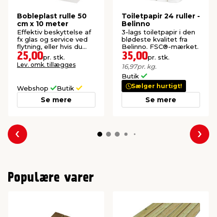
Bobleplast rulle 50
Toiletpapir 24 ruller -
cm x 10 meter
Belinno
Effektiv beskyttelse af
3-lags toiletpapir i den
fx glas og service ved
blødeste kvalitet fra
flytning, eller hvis du
Belinno. FSC®-mærket.
skal sende noget.
25,00
35,00
pr. stk.
pr. stk.
Lev. omk. tillægges
16,97
pr. kg.
Butik
Sælger hurtigt!
Webshop
Butik
Se mere
Se mere
Forrige
Næs
Populære varer