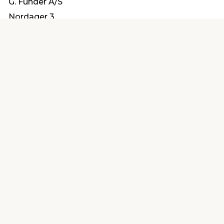
G. Funder A/S
Nordager 3
6000 Kolding
salg@gfunder.dk
Find en butik
Kundeservice
nær dig
Åbent alle dage 8 -
Køb i webshop
19
byt i butik