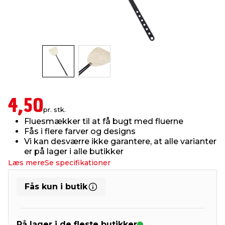
indretning
er & sikkerhed
 fittings
dsbelysning
eklædning
& udendørs spa
r & stilladser
e
behandling
ne, data & TV
& fritid
debeklædning
ing
asser & standere
rier
 sko
4,50
pr. stk.
antning
ri & syltning
Fluesmækker til at få bugt med fluerne
Fås i flere farver og designs
Vi kan desværre ikke garantere, at alle varianter
dyr & ukrudt
er på lager i alle butikker
Læs mere
Se specifikationer
Fås kun i butik
På lager i de fleste butikker