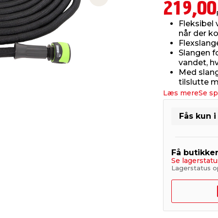
Next slide
219,00
Fleksibel 
når der 
Flexslang
Slangen f
vandet, hv
Med slang
tilslutte 
Læs mere
Se sp
Fås kun i
Få butikke
Se lagerstatu
Lagerstatus o