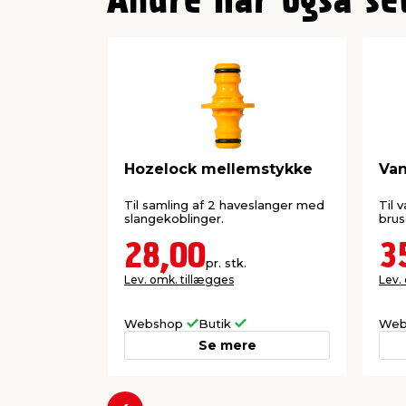
Andre har også se
Hozelock mellemstykke
Van
Til samling af 2 haveslanger med
Til 
slangekoblinger.
bru
28,00
3
pr. stk.
Lev. omk. tillægges
Lev.
Webshop
Butik
Web
Se mere