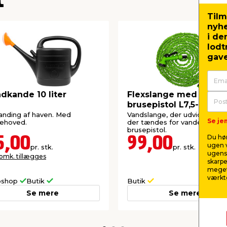
t
Tilm
nyh
i de
lodt
gave
dkande 10 liter
Flexslange med
brusepistol L7,5-22,5 m
Garden®
vanding af haven. Med
Vandslange, der udvider sig, 
Se jem
sehoved.
der tændes for vandet. Inkl.
brusepistol.
Du hør
5,00
99,00
ugen v
pr. stk.
pr. stk.
ugens 
 omk. tillægges
skarpe
meget
værktø
shop
Butik
Butik
Se mere
Se mere