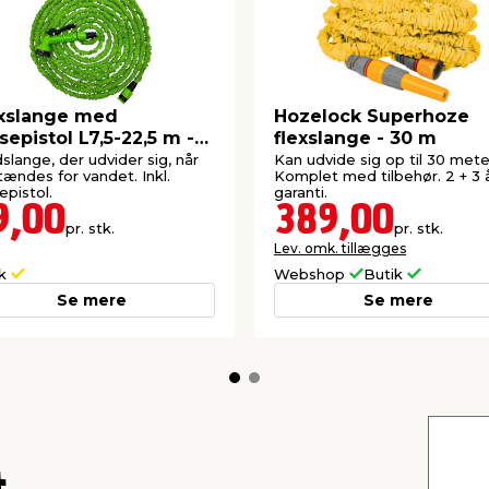
xslange med
Hozelock Superhoze
sepistol L7,5-22,5 m -
flexslange - 30 m
rden®
slange, der udvider sig, når
Kan udvide sig op til 30 mete
tændes for vandet. Inkl.
Komplet med tilbehør. 2 + 3 
epistol.
garanti.
9,00
389,00
pr. stk.
pr. stk.
Lev. omk. tillægges
ik
Webshop
Butik
Se mere
Se mere