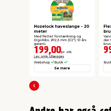
Hozelock haveslange - 20
Fle
meter
bru
Ga
Med flettet forstærkning og
Vand
ErgoRibs. Ø12,5 mm (1/2"). 10 års
der 
garanti.
brus
199,00
9
pr. stk.
Lev. omk. tillægges
Webshop
Butik
But
Se mere
Forrige