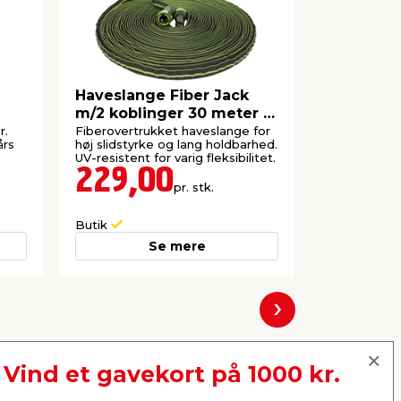
Haveslange Fiber Jack
Hybridha
m/2 koblinger 30 meter -
meter - 
Garden
r.
Fiberovertrukket haveslange for
I PVC og gu
års
høj slidstyrke og lang holdbarhed.
Modstandsdy
UV-resistent for varig fleksibilitet.
temperatursk
koblinger 1/2
229,00
299,
pr. stk.
Lev. omk. til
Butik
Webshop
Se mere
Næste
Vind et gavekort på 1000 kr.