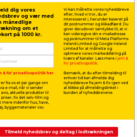
eld dig vores
Vi kan målrette vores nyhedsbreve
efter, hvad vi tror, du er
edsbrev og vær med
interesseret i, herunder baseret på
n månedlige
dit postnummer og klikadfærd. Du
rækning om et
giver derudover samtykke til, at vi
kort på 1000 kr.
kan videregive din e-mailadresse
og postnummer til Meta Platforms
Ireland Limited og Google Ireland
Limited for at målrette og
optimere vores markedsføring på
Vandingspistol premium -
Vandings
tværs af kanaler. Læs mere i
jem &
 -
Garden®
Garden®
fix' privatlivspolitik
.
når
Til havevanding. Med 9
Vandingssæt 
 & fix' privatlivspolitik her
Bemærk, at du efter tilmelding til
forskellige sprøjtemønstre.
koblinger og
enhver tid kan afmelde dig
er fra os et par gange om
nyhedsbreve fra jem & fix igen ved
90,00
169,
ia e-mail, når vi sender
at klikke på afmeldingslinket i
pr. stk.
avis, aktuelle produkter til
bunden af nyhedsbrevene.
Lev. omk. tillægges
Lev. omk. til
 priser, fix det selv-film og
 mere indenfor hus, have,
j, byggematerialer osv.
Webshop
Butik
Webshop
Se mere
Tilmeld nyhedsbrev og deltag i lodtrækningen