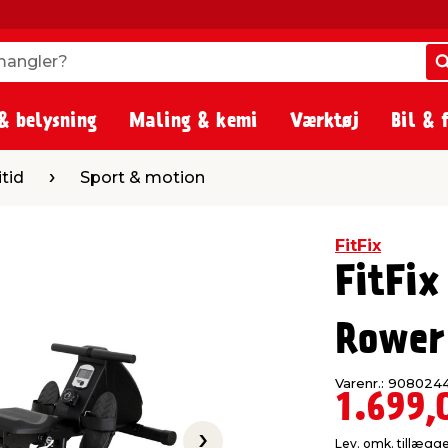
angler?
angler?
& belysning
Maling & kemi
Værktøj
Bil & 
ort & motion
itid
Sport & motion
FitFix
FitFi
Rower
Varenr.: 908024
1.699,
Lev. omk. tillægg