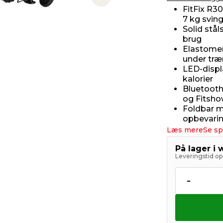
Next slide
FitFix R
7 kg sving
Solid stål
brug
Elastomer
under træ
LED-displa
kalorier
Bluetoot
og Fitsh
Foldbar m
opbevari
Læs mere
Se sp
På lager i
Leveringstid op 
-