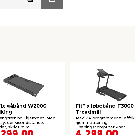
Fix gåbånd W2000
FitFix løbebånd T3000
lking
Treadmill
gangtræning i hjemmet. Med
Med 24 programmer til effek
lay, der viser distance,
hjemmetræning.
rier, skridt m.m.
Træningscomputer viser
distance, kalorier, hastighed