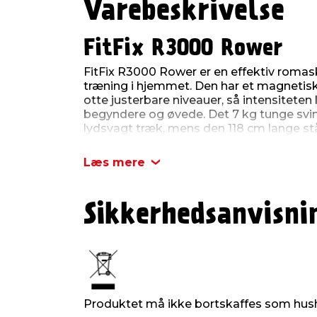
Varebeskrivelse
FitFix R3000 Rower
FitFix R3000 Rower er en effektiv romaski
træning i hjemmet. Den har et magnet
otte justerbare niveauer, så intensiteten 
begyndere og øvede. Det 7 kg tunge sving
lydsvagt træk, mens den 118 cm lange stål
Romaskinen har desuden et absorberen
skåner led under træningen.
Læs mere
Maskinen er udstyret med et LED-display, 
hastighed og kalorier, og har en scan-fun
Sikkerhedsanvisni
dine fremskridt. Via Bluetooth kan den f
Kinomap og Fitshow, hvilket giver ekstr
FitFix R3000 kan foldes sammen, opbev
at flytte med de integrerede transporthj
på 28 cm og en maksimal brugervægt på
Produktdetaljer:
Produktet må ikke bortskaffes som hush