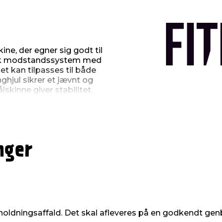
ne, der egner sig godt til
isk modstandssystem med
let kan tilpasses til både
hjul sikrer et jævnt og
skinne giver stabilitet.
de elastomer-system, der
der viser tid, distance,
ktion, så du kan følge
nger
orbindes til apps som
a træningsmuligheder.
ares stående og er nem
ul. Den har en sædehøjde
 120 kg.
oldningsaffald. Det skal afleveres på en godkendt gen