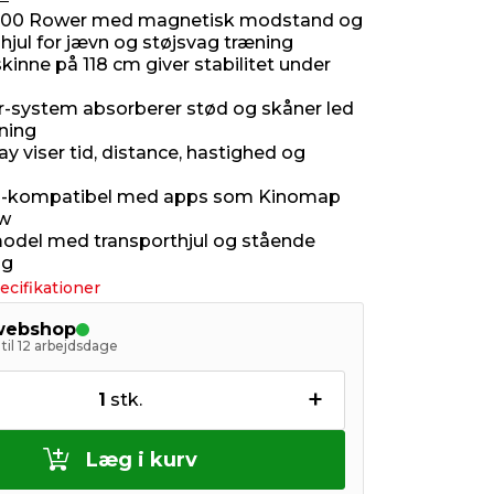
3000 Rower med magnetisk modstand og
hjul for jævn og støjsvag træning
skinne på 118 cm giver stabilitet under
-system absorberer stød og skåner led
ning
y viser tid, distance, hastighed og
h-kompatibel med apps som Kinomap
ow
odel med transporthjul og stående
ng
ecifikationer
 webshop
til 12 arbejdsdage
+
1
stk.
Læg i kurv