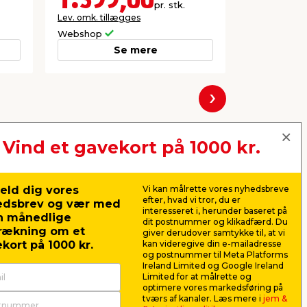
1.399,00
4.99
pr. stk.
Lev. omk. tillægges
Lev. omk. til
Webshop
Webshop
Se mere
Næste
Vind et gavekort på 1000 kr.
eld dig vores
Vi kan målrette vores nyhedsbreve
efter, hvad vi tror, du er
edsbrev og vær med
interesseret i, herunder baseret på
n månedlige
dit postnummer og klikadfærd. Du
rækning om et
giver derudover samtykke til, at vi
kort på 1000 kr.
kan videregive din e-mailadresse
og postnummer til Meta Platforms
Ireland Limited og Google Ireland
Limited for at målrette og
optimere vores markedsføring på
tet
Ramme til fodboldtrøje
Autan my
tværs af kanaler. Læs mere i
jem &