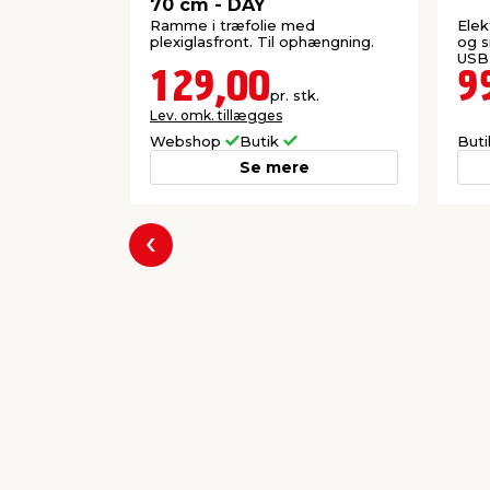
70 cm - DAY
Ramme i træfolie med
Elek
plexiglasfront. Til ophængning.
og s
USB
129,00
9
pr. stk.
Lev. omk. tillægges
Webshop
Butik
But
Se mere
Forrige
Populære varer