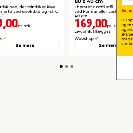
80 x 40 cm
trisk pen, der mindsker kløe
I børstet rustfri stål. Til mont
Se jem
merte ved insektbid og -stik.
ved komfur eller vask. Mål: 80 x
-C.
40 cm.
Du hør
9,00
169,00
ugen v
pr. stk.
pr. stk.
ugens 
Lev. omk. tillægges
skarpe
ik
Webshop
meget
værktø
Se mere
Se mere