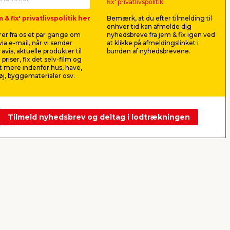
80 x 60 x 4,5 cm
Protect P
fix' privatlivspolitik
.
ering
Ramme med låsbar låge, bøjler til
8 timers be
 & fix' privatlivspolitik her
Bemærk, at du efter tilmelding til
montering af trøje, ophæng og
og 4 timers
enhver tid kan afmelde dig
skruer.
flåter. Til v
er fra os et par gange om
nyhedsbreve fra jem & fix igen ved
399,00
89,0
ia e-mail, når vi sender
at klikke på afmeldingslinket i
pr. stk.
avis, aktuelle produkter til
bunden af nyhedsbrevene.
Lev. omk. tillægges
890,00
pr. ltr.
 priser, fix det selv-film og
Webshop
Butik
 mere indenfor hus, have,
j, byggematerialer osv.
Se mere
Tilmeld nyhedsbrev og deltag i lodtrækningen
Næste