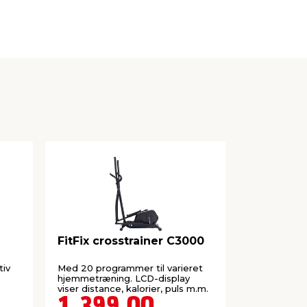
FitFix crosstrainer C3000
FitFix l
Treadmil
tiv
Med 20 programmer til varieret
Med 25 prog
hjemmetræning. LCD-display
hjemmetræn
viser distance, kalorier, puls m.m.
Træningscom
 m.m.
distance, ka