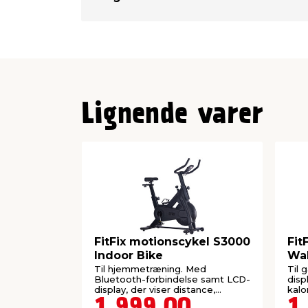
Lignende varer
FitFix motionscykel S3000
Fit
Indoor Bike
Wa
Til hjemmetræning. Med
Til 
Bluetooth-forbindelse samt LCD-
disp
display, der viser distance,
kalo
kalorier, puls m.m.