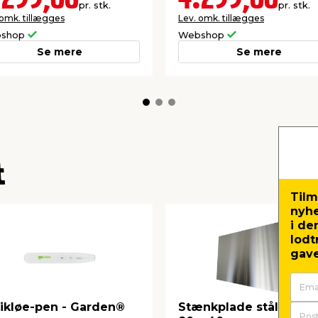
.299,00
4.299,00
pr. stk.
pr. stk.
 omk. tillægges
Lev. omk. tillægges
shop
Webshop
Se mere
Se mere
t
Tilm
nyh
i de
lodt
gave
ikløe-pen - Garden®
Stænkplade stål firkan