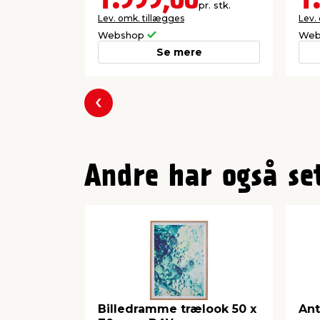
1.999,00
1
pr. stk.
Lev. omk. tillægges
Lev.
Webshop
Web
Se mere
Forrige
Andre har også se
Billedramme trælook 50 x
Ant