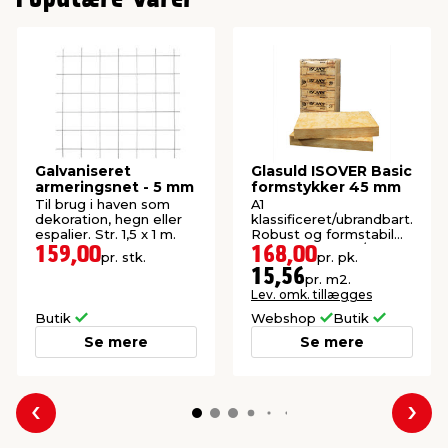
Galvaniseret
Glasuld ISOVER Basic
armeringsnet - 5 mm
formstykker 45 mm
Til brug i haven som
A1
dekoration, hegn eller
klassificeret/ubrandbart.
espalier. Str. 1,5 x 1 m.
Robust og formstabil
isolering. 20 stk./pk.
159,00
168,00
pr. stk.
pr. pk.
(10,8 m²).
15,56
pr. m2.
Lev. omk. tillægges
Butik
Webshop
Butik
Se mere
Se mere
Forrige
Næs