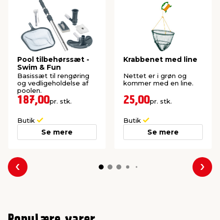
Pool tilbehørssæt -
Krabbenet med line
Swim & Fun
Basissæt til rengøring
Nettet er i grøn og
og vedligeholdelse af
kommer med en line.
poolen.
187,00
25,00
pr. stk.
pr. stk.
Butik
Butik
Se mere
Se mere
Forrige
Næs
Populære varer