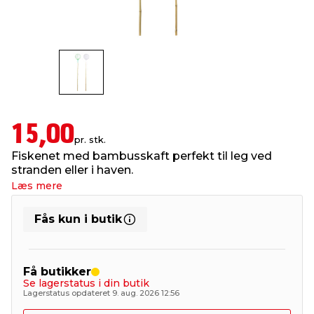
indretning
er & sikkerhed
 fittings
dsbelysning
eklædning
& udendørs spa
r & stilladser
e
behandling
ne, data & TV
& fritid
debeklædning
ing
asser & standere
rier
 sko
15,00
pr. stk.
Fiskenet med bambusskaft perfekt til leg ved
antning
ri & syltning
stranden eller i haven.
Læs mere
dyr & ukrudt
Fås kun i butik
Få butikker
Se lagerstatus i din butik
Lagerstatus opdateret 9. aug. 2026 12:56