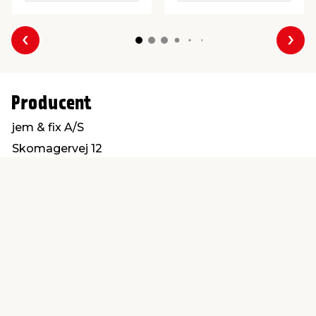
Forrige
Næs
Producent
jem & fix A/S
Skomagervej 12
7100 Vejle
kundeservice@jemfix.com
Find en butik
Kundeservice
nær dig