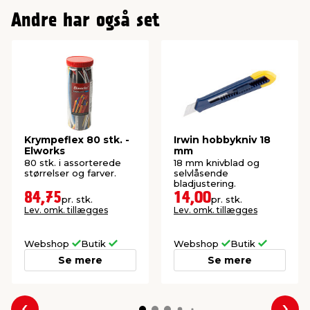
Andre har også set
Krympeflex 80 stk. -
Irwin hobbykniv 18
Elworks
mm
80 stk. i assorterede
18 mm knivblad og
størrelser og farver.
selvlåsende
bladjustering.
84,75
14,00
pr. stk.
pr. stk.
Lev. omk. tillægges
Lev. omk. tillægges
Webshop
Butik
Webshop
Butik
Se mere
Se mere