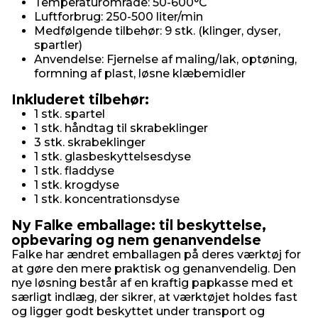
Temperaturområde: 50-600°C
Luftforbrug: 250-500 liter/min
Medfølgende tilbehør: 9 stk. (klinger, dyser,
spartler)
Anvendelse: Fjernelse af maling/lak, optøning,
formning af plast, løsne klæbemidler
Inkluderet tilbehør:
1 stk. spartel
1 stk. håndtag til skrabeklinger
3 stk. skrabeklinger
1 stk. glasbeskyttelsesdyse
1 stk. fladdyse
1 stk. krogdyse
1 stk. koncentrationsdyse
Ny Falke emballage: til beskyttelse,
opbevaring og nem genanvendelse
Falke har ændret emballagen på deres værktøj for
at gøre den mere praktisk og genanvendelig. Den
nye løsning består af en kraftig papkasse med et
særligt indlæg, der sikrer, at værktøjet holdes fast
og ligger godt beskyttet under transport og