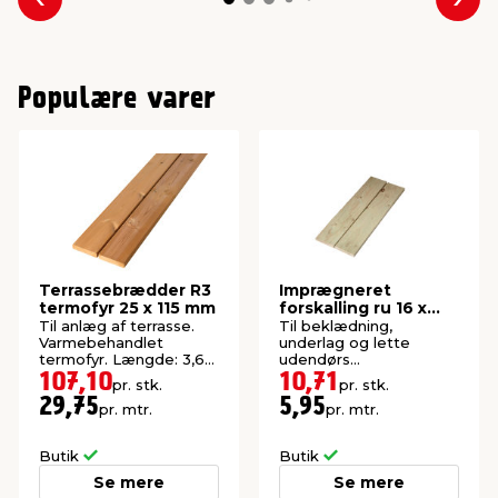
Forrige
Næs
Populære varer
Terrassebrædder R3
Imprægneret
termofyr 25 x 115 mm
forskalling ru 16 x
100 x 1800 mm
Til anlæg af terrasse.
Til beklædning,
Varmebehandlet
underlag og lette
termofyr. Længde: 3,6
udendørs
meter.
konstruktioner. P1-
107,10
10,71
pr. stk.
pr. stk.
imprægneret gran.
29,75
5,95
pr. mtr.
pr. mtr.
Butik
Butik
Se mere
Se mere