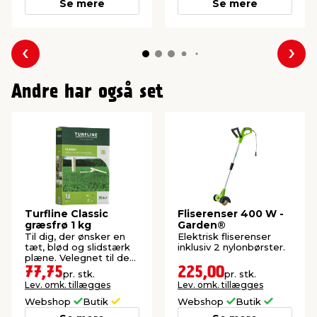
Se mere
Se mere
Forrige
Næs
Andre har også set
Turfline Classic
Fliserenser 400 W -
græsfrø 1 kg
Garden®
Til dig, der ønsker en
Elektrisk fliserenser
tæt, blød og slidstærk
inklusiv 2 nylonbørster.
plæne. Velegnet til de
fleste danske haver.
77,75
225,00
pr. stk.
pr. stk.
Lev. omk. tillægges
Lev. omk. tillægges
Webshop
Butik
Webshop
Butik