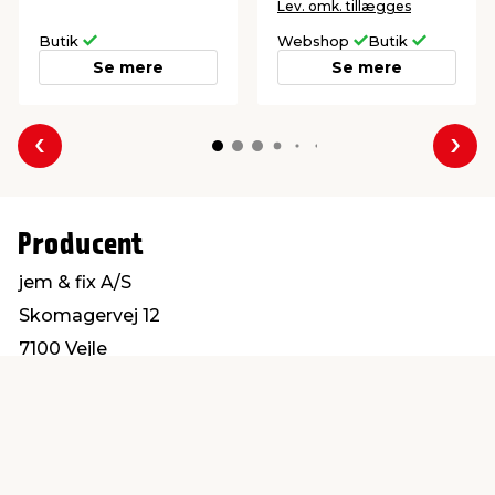
Lev. omk. tillægges
Butik
Webshop
Butik
Se mere
Se mere
Forrige
Næs
Producent
jem & fix A/S
Skomagervej 12
7100 Vejle
kundeservice@jemfix.com