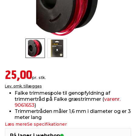
indretning
er & sikkerhed
 fittings
dsbelysning
eklædning
& udendørs spa
r & stilladser
e
behandling
ne, data & TV
& fritid
debeklædning
ing
asser & standere
rier
 sko
antning
ri & syltning
25,00
pr. stk.
Lev. omk. tillægges
dyr & ukrudt
Falke trimmespole til genopfyldning af
trimmertråd på Falke græstrimmer (
varenr.
9061653
)
Trimmertråden måler 1,6 mm i diameter og er 3
meter lang
Læs mere
Se specifikationer
På lager i webshop