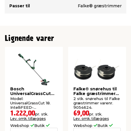
Passer til
Falke® græstrimmer
Lignende varer
Bosch
Falke® snørehus til
UniversalGrassCut
Falke græstrimmer
18V-260
550W - 2 stk.
Model:
2 stk. snørehus til Falke
græstrimmer 2,0 Ah
UniversalGrassCut 18.
græstrimmer varenr.
IntelliFEED-
9054624.
skæresystem. Inkl.
1.222,00
69,00
pr. stk.
pr. stk.
batteri og lader.
Lev. omk. tillægges
Lev. omk. tillægges
Webshop
Butik
Webshop
Butik