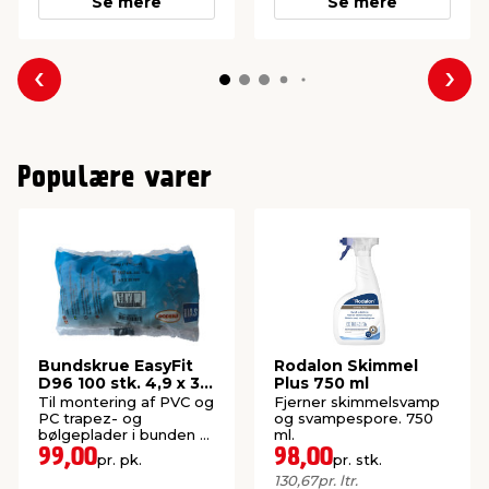
Se mere
Se mere
Forrige
Næs
Populære varer
Bundskrue EasyFit
Rodalon Skimmel
D96 100 stk. 4,9 x 30
Plus 750 ml
mm
Til montering af PVC og
Fjerner skimmelsvamp
PC trapez- og
og svampespore. 750
bølgeplader i bunden af
ml.
bølgen.
99,00
98,00
pr. pk.
pr. stk.
130,67
pr. ltr.