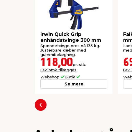
gyldig kvittering.
Garantien dækker ikke erhvervsmæssig bru
opstået som følge af forkert anvendelse 
manglende vedligehold.
Gem kvitteringen i hele garantiperioden.
Irwin Quick Grip
Fal
enhåndstvinge 300 mm
m
Spændetvinge pres på 135 kg.
Lade
Justerbare kæber med
med 
gummibelægning.
118,00
6
pr. stk.
Lev. omk. tillægges
Lev.
Webshop
Butik
Web
Se mere
Forrige