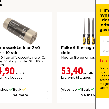
t
Tilm
nyh
i de
lodt
gave
aldssække klar 240
Falke® file- og raspes
r - 10 stk.
dele
120 liter affaldscontainere. Ca.
Med to file og en rasp. 200 
Se jem
. 10 stk. pr. rulle. Str.: 87 x
cm.
Du hør
4,90
53,40
ugen v
pr. stk.
pr. stk.
ugens 
 omk. tillægges
Lev. omk. tillægges
skarpe
meget
værktø
shop
Butik
Webshop
Butik
Se mere
Se mere