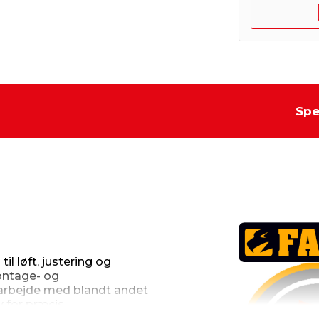
Spe
l løft, justering og
ontage- og
l arbejde med blandt andet
v for præcis
ejdet.