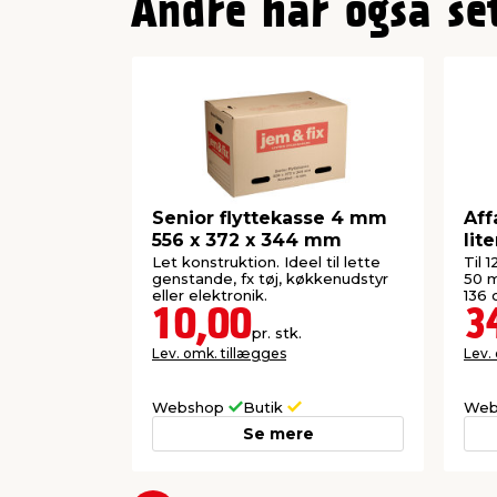
Andre har også se
Senior flyttekasse 4 mm
Aff
556 x 372 x 344 mm
lite
Let konstruktion. Ideel til lette
Til 
genstande, fx tøj, køkkenudstyr
50 my
eller elektronik.
136 
10,00
3
pr. stk.
Lev. omk. tillægges
Lev.
Webshop
Butik
Web
Se mere