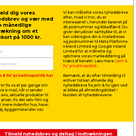
eld dig vores
Vi kan målrette vores nyhedsbreve
efter, hvad vi tror, du er
edsbrev og vær med
interesseret i, herunder baseret på
n månedlige
dit postnummer og klikadfærd. Du
rækning om et
giver derudover samtykke til, at vi
kort på 1000 kr.
kan videregive din e-mailadresse
og postnummer til Meta Platforms
Ireland Limited og Google Ireland
Limited for at målrette og
optimere vores markedsføring på
æt 3
Falke® elhøvl 750 W
Senior fl
tværs af kanaler. Læs mere i
jem &
584 x 35
fix' privatlivspolitik
.
mm.
Til høvleopgaver som affasning af
Ekstra kraftig 
 & fix' privatlivspolitik her
Bemærk, at du efter tilmelding til
hjørner. Høvlebredde på 82 mm.
tungere gen
enhver tid kan afmelde dig
er fra os et par gange om
nyhedsbreve fra jem & fix igen ved
548,00
12,0
ia e-mail, når vi sender
at klikke på afmeldingslinket i
pr. stk.
avis, aktuelle produkter til
bunden af nyhedsbrevene.
Lev. omk. tillægges
Lev. omk. til
 priser, fix det selv-film og
Webshop
 mere indenfor hus, have,
j, byggematerialer osv.
Sælger hu
Webshop
Butik
Se mere
Tilmeld nyhedsbrev og deltag i lodtrækningen