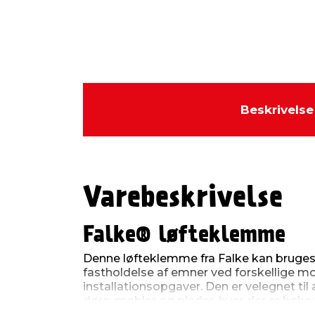
Beskrivelse
Varebeskrivelse
Falke® løfteklemme
Denne løfteklemme fra Falke kan bruges ti
fastholdelse af emner ved forskellige m
installationsopgaver. Den er velegnet ti
døre, møbler og plader, hvor der er beho
højdejustering og stabil støtte under arb