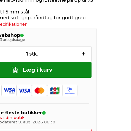
e fra 5-190 mm og løfteevne på op til 75
t i 5 mm stål
med soft grip-håndtag for godt greb
ecifikationer
 webshop
- 3 arbejdsdage
+
1
stk.
Læg i kurv
de fleste butikker
s i din butik
pdateret 9. aug. 2026 06:30