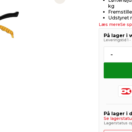
Løftehøjd
Next slide
kg
Fremstille
Udstyret 
Læs mere
Se sp
På lager i
Leveringstid 1 
-
På lager i 
Se lagerstatu
Lagerstatus o