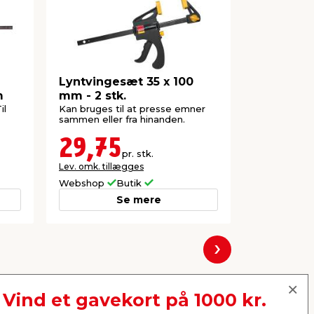
Lyntvingesæt 35 x 100
NKT Fast
m
mm - 2 stk.
værktøj t
il
Kan bruges til at presse emner
Til nem mon
sammen eller fra hinanden.
terrassebræ
skruer. Inkl. 
29,75
370,
pr. stk.
Lev. omk. tillægges
Lev. omk. til
Webshop
Butik
Webshop
Se mere
Næste
Vind et gavekort på 1000 kr.