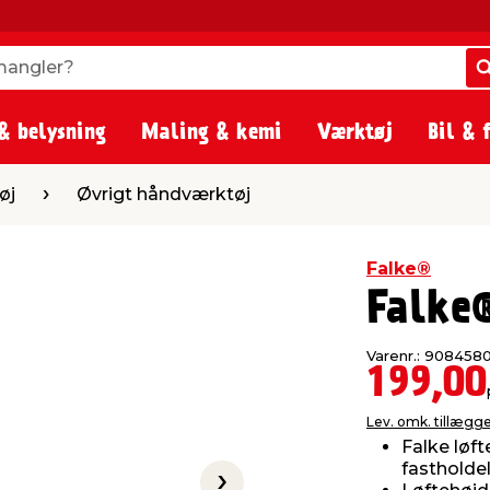
angler?
angler?
& belysning
Maling & kemi
Værktøj
Bil & 
igt håndværktøj
øj
Øvrigt håndværktøj
Falke®
Falke
Varenr.: 908458
199,00
Lev. omk. tillægg
Falke løft
fastholde