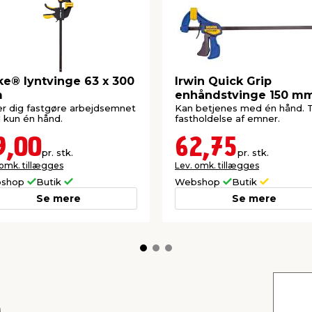
g eller fejl, som er
af produktet eller
ke® lyntvinge 63 x 300
Irwin Quick Grip
m
enhåndstvinge 150 m
r dig fastgøre arbejdsemnet
Kan betjenes med én hånd. T
kun én hånd.
fastholdelse af emner.
9,00
62,75
pr. stk.
pr. stk.
 omk. tillægges
Lev. omk. tillægges
shop
Butik
Webshop
Butik
Se mere
Se mere