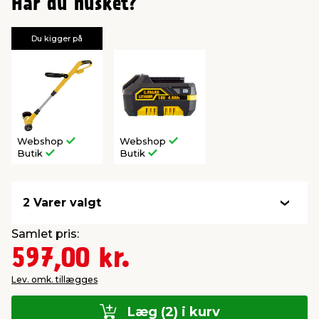
Har du husket?
Du kigger på
Webshop
Webshop
Butik
Butik
2 Varer valgt
Samlet pris:
597,00 kr.
Lev. omk. tillægges
Læg (2) i kurv