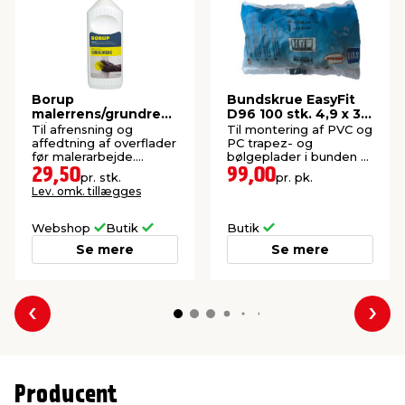
Borup
Bundskrue EasyFit
malerrens/grundrens
D96 100 stk. 4,9 x 30
1 liter
mm
Til afrensning og
Til montering af PVC og
affedtning af overflader
PC trapez- og
før malerarbejde.
bølgeplader i bunden af
Koncentreret.
bølgen.
29,50
99,00
pr. stk.
pr. pk.
Lev. omk. tillægges
Webshop
Butik
Butik
Se mere
Se mere
Forrige
Næs
Producent