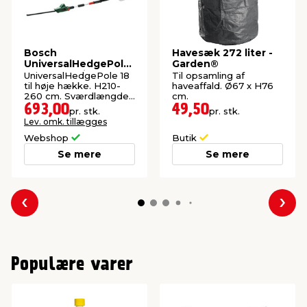
Bosch
Havesæk 272 liter -
UniversalHedgePole
Garden®
18 hækkeklipper
UniversalHedgePole 18
Til opsamling af
m/teleskop
til høje hække. H210-
haveaffald. Ø67 x H76
260 cm. Sværdlængde:
cm.
43 cm.
693,00
49,50
pr. stk.
pr. stk.
Lev. omk. tillægges
Webshop
Butik
Se mere
Se mere
Forrige
Næs
Populære varer