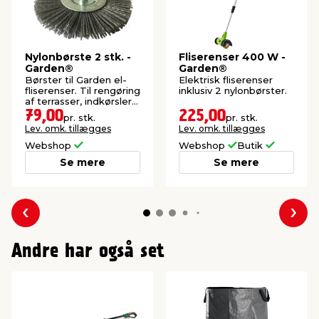
Nylonbørste 2 stk. -
Fliserenser 400 W -
Garden®
Garden®
Børster til Garden el-
Elektrisk fliserenser
fliserenser. Til rengøring
inklusiv 2 nylonbørster.
af terrasser, indkørsler
og havegange.
79,00
225,00
pr. stk.
pr. stk.
Lev. omk. tillægges
Lev. omk. tillægges
Webshop
Webshop
Butik
Se mere
Se mere
Forrige
Næs
Andre har også set