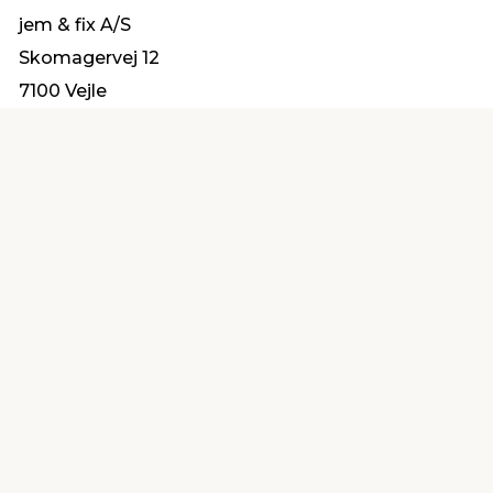
jem & fix A/S
Skomagervej 12
7100 Vejle
kundeservice@jemfix.com
Find en butik
Kundeservice
nær dig
Åbent alle dage 8 -
Køb i webshop
19
byt i butik