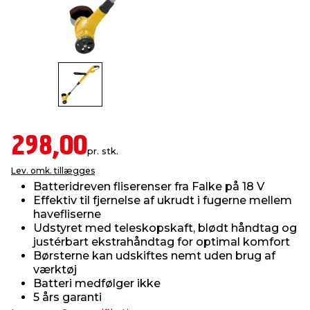
indretning
er & sikkerhed
 fittings
dsbelysning
eklædning
& udendørs spa
r & stilladser
e
behandling
ne, data & TV
& fritid
debeklædning
ing
asser & standere
rier
 sko
298,00
pr. stk.
antning
ri & syltning
Lev. omk. tillægges
Batteridreven fliserenser fra Falke på 18 V
Effektiv til fjernelse af ukrudt i fugerne mellem
dyr & ukrudt
havefliserne
Udstyret med teleskopskaft, blødt håndtag og
justérbart ekstrahåndtag for optimal komfort
Børsterne kan udskiftes nemt uden brug af
værktøj
Batteri medfølger ikke
5 års garanti