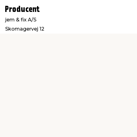
Producent
jem & fix A/S
Skomagervej 12
7100 Vejle
kundeservice@jemfix.com
Find en butik
Kundeservice
nær dig
Åbent alle dage 8 -
Køb i webshop