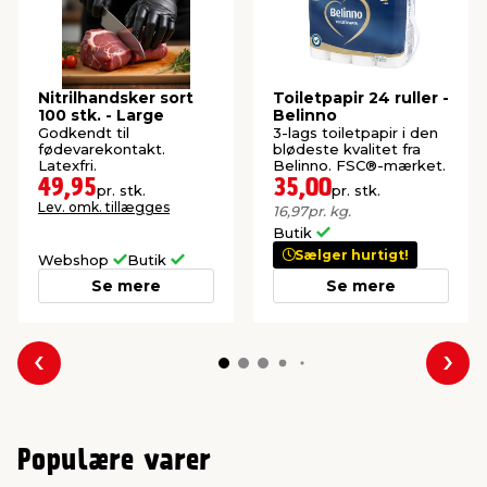
Nitrilhandsker sort
Toiletpapir 24 ruller -
100 stk. - Large
Belinno
Godkendt til
3-lags toiletpapir i den
fødevarekontakt.
blødeste kvalitet fra
Latexfri.
Belinno. FSC®-mærket.
49,95
35,00
pr. stk.
pr. stk.
Lev. omk. tillægges
16,97
pr. kg.
Butik
Sælger hurtigt!
Webshop
Butik
Se mere
Se mere
Forrige
Næs
Populære varer