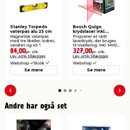
Stanley Torpedo
Bosch Quigo
vaterpas alu 23 cm
krydslaser inkl.
klemme
Magnetisk vaterpas
Projicerer et rødt
med tre libeller: lodret,
laserkryds, der bruges
vandret og 45 °.
til nivellering. Inkl. MM2-
klemme.
84,00
327,00
pr. stk.
pr. stk.
Lev. omk. tillægges
Lev. omk. tillægges
Webshop
Butik
Webshop
Se mere
Se mere
Forrige
Næs
Andre har også set