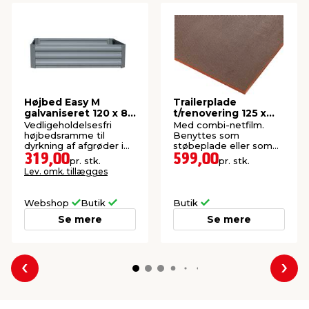
Højbed Easy M
Trailerplade
galvaniseret 120 x 80
t/renovering 125 x
cm
250 cm
Vedligeholdelsesfri
Med combi-netfilm.
højbedsramme til
Benyttes som
dyrkning af afgrøder i
støbeplade eller som
haven.
fornyelse af trailerbund.
319,00
599,00
pr. stk.
pr. stk.
Lev. omk. tillægges
Webshop
Butik
Butik
Se mere
Se mere
Forrige
Næs