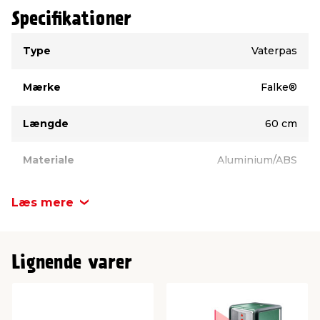
Specifikationer
Type
Værdi
Type
Vaterpas
Mærke
Falke®
Længde
60 cm
Materiale
Aluminium/ABS
Læs mere
Lignende varer