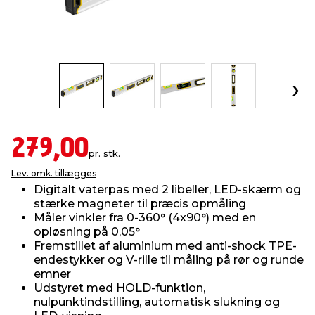
indretning
er & sikkerhed
 fittings
dsbelysning
eklædning
& udendørs spa
r & stilladser
e
behandling
ne, data & TV
& fritid
debeklædning
ing
asser & standere
rier
 sko
279,00
pr. stk.
antning
ri & syltning
Lev. omk. tillægges
Digitalt vaterpas med 2 libeller, LED-skærm og
stærke magneter til præcis opmåling
dyr & ukrudt
Måler vinkler fra 0-360° (4x90°) med en
opløsning på 0,05°
Fremstillet af aluminium med anti-shock TPE-
endestykker og V-rille til måling på rør og runde
emner
Udstyret med HOLD-funktion,
nulpunktindstilling, automatisk slukning og