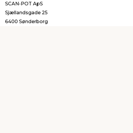
SCAN-POT ApS
Sjællandsgade 25
6400 Sønderborg
scanpot@scanpot.dk
Find en butik
Kundeservice
nær dig
Åbent alle dage 8 -
Køb i webshop
19
byt i butik