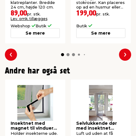
klatreplanter. Bredde
stokroser. Kan placeres
24 cm, højde 120 cm.
op ad en husmur eller
rækværk.
89,00
199,00
pr. stk.
pr. stk.
Lev. omk. tillægges
Webshop
Butik
Butik
Se mere
Se mere
Forrige
Næs
Andre har også set
Insektnet med
Selvlukkende dør
magnet til vinduer
med insektnet
150 x 130 cm
210x100 cm
Holder insekterne ude.
Luft ud uden at få