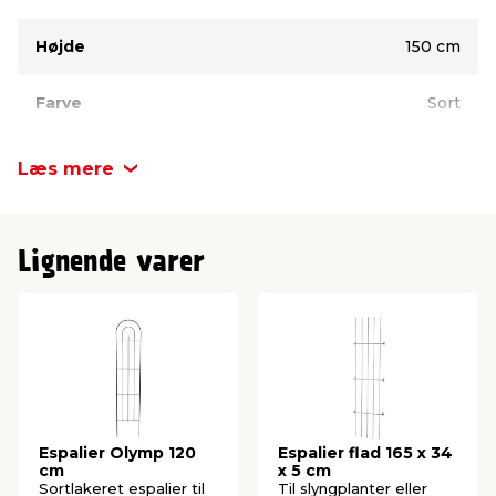
Højde
150 cm
Farve
Sort
Materiale
Galvaniseret stål
Læs mere
Lignende varer
Espalier Olymp 120
Espalier flad 165 x 34
cm
x 5 cm
Sortlakeret espalier til
Til slyngplanter eller