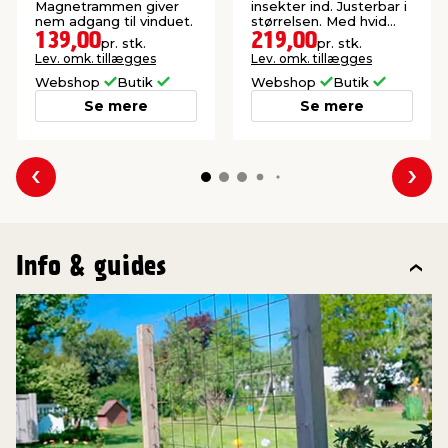
Magnetrammen giver
insekter ind. Justerbar i
nem adgang til vinduet.
størrelsen. Med hvid
aluramme.
139,00
219,00
pr. stk.
pr. stk.
Lev. omk. tillægges
Lev. omk. tillægges
Webshop
Butik
Webshop
Butik
Se mere
Se mere
Forrige
Næs
Info & guides