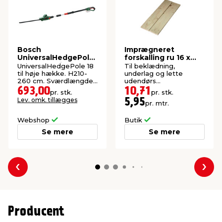
Bosch
Imprægneret
UniversalHedgePole
forskalling ru 16 x
18 hækkeklipper
100 x 1800 mm
UniversalHedgePole 18
Til beklædning,
m/teleskop
til høje hække. H210-
underlag og lette
260 cm. Sværdlængde:
udendørs
43 cm.
konstruktioner. P1-
693,00
10,71
pr. stk.
pr. stk.
imprægneret gran.
Lev. omk. tillægges
5,95
pr. mtr.
Webshop
Butik
Se mere
Se mere
Forrige
Næs
Producent