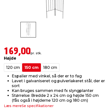
indretning
er & sikkerhed
 fittings
dsbelysning
eklædning
& udendørs spa
r & stilladser
e
behandling
ne, data & TV
& fritid
debeklædning
ing
asser & standere
rier
 sko
169,00
pr. stk.
antning
ri & syltning
Højde
120 cm
150 cm
180 cm
dyr & ukrudt
Espalier med vinkel, så der er to fag
Lavet i galvaniseret og pulverlakeret stål, der er
sort
Kan bruges sammen med fx slyngplanter
Størrelse: Bredde 2 x 24 cm og højde 150 cm
(fås også i højderne 120 cm og 180 cm)
Læs mere
Se specifikationer