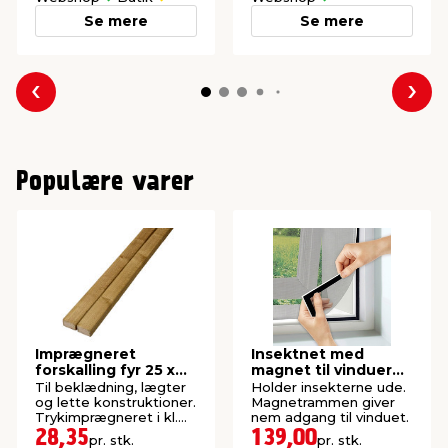
Se mere
Se mere
Forrige
Næs
Populære varer
Imprægneret
Insektnet med
forskalling fyr 25 x
magnet til vinduer
50 x 4200 mm
150 x 130 cm
Til beklædning, lægter
Holder insekterne ude.
og lette konstruktioner.
Magnetrammen giver
Trykimprægneret i kl.
nem adgang til vinduet.
NTR AB.
28,35
139,00
pr. stk.
pr. stk.