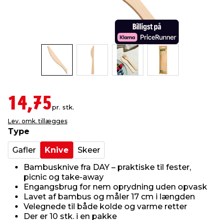
indretning
er & sikkerhed
 fittings
dsbelysning
eklædning
& udendørs spa
r & stilladser
e
behandling
ne, data & TV
& fritid
debeklædning
ing
asser & standere
rier
 sko
14,75
pr. stk.
antning
ri & syltning
Lev. omk. tillægges
Type
dyr & ukrudt
Gafler
Knive
Skeer
Bambusknive fra DAY – praktiske til fester,
picnic og take-away
Engangsbrug for nem oprydning uden opvask
Lavet af bambus og måler 17 cm i længden
Velegnede til både kolde og varme retter
Der er 10 stk. i en pakke