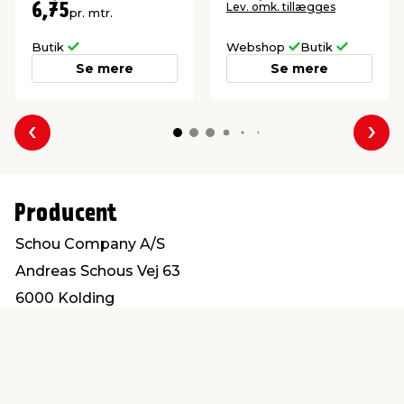
Lev. omk. tillægges
6,75
pr. mtr.
Butik
Webshop
Butik
Se mere
Se mere
Forrige
Næs
Producent
Schou Company A/S
Andreas Schous Vej 63
6000 Kolding
www.schou.com