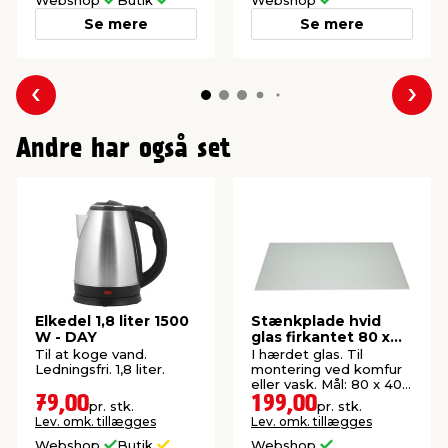
Se mere
Se mere
Forrige
Næs
Andre har også set
Elkedel 1,8 liter 1500
Stænkplade hvid
W - DAY
glas firkantet 80 x
40 cm
Til at koge vand.
I hærdet glas. Til
Ledningsfri. 1,8 liter.
montering ved komfur
eller vask. Mål: 80 x 40
cm.
79,00
199,00
pr. stk.
pr. stk.
Lev. omk. tillægges
Lev. omk. tillægges
Webshop
Butik
Webshop