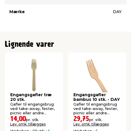
Mærke
DAY
Lignende varer
Engangsgafler træ
Engangsgafler
20 stk.
bambus 10 stk. - DAY
Gafler til engangsbrug
Gafler til engangsbrug
ved take-away, fester,
ved take-away, fester,
picnic eller andre
picnic eller andre
arrangementer. FSC®-
arrangementer. FSC®-
14,00
29,75
pr. stk.
pr. stk.
mærket.
mærket.
Lev. omk. tillægges
Lev. omk. tillægges
Webshop
Butik
Webshop