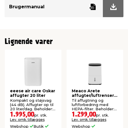
Brugermanual
Lignende varer
eeese air care Oskar
Meaco Arete
affugter 20 liter
affugter/luftrenser
10 liter
Kompakt og støjsvag
Til affugtning og
(44 dB). Affugter op til
luftforbedring med
20 liter/dag. Beholder:
HEPA-filter. Beholder:
4,5 liter.
2,5 liter.
1.995,00
1.299,00
pr. stk.
pr. stk.
Lev. omk. tillægges
Lev. omk. tillægges
Webshop
Butik
Webshop