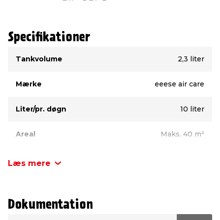
Specifikationer
Type
Værdi
Tankvolume
2,3 liter
Mærke
eeese air care
Liter/pr. døgn
10 liter
Areal
Maks. 40 m²
Læs mere
Dokumentation