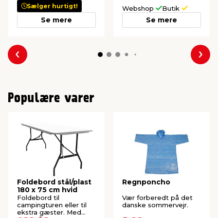
Sælger hurtigt!
Webshop
Butik
Se mere
Se mere
Forrige
Næs
Populære varer
Foldebord stål/plast
Regnponcho
180 x 75 cm hvid
Foldebord til
Vær forberedt på det
campingturen eller til
danske sommervejr.
ekstra gæster. Med