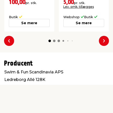
bærehåndtag.
100,00
5,00
pr. stk.
pr. stk.
Lev. omk. tillægges
Butik
Webshop
Butik
Se mere
Se mere
Forrige
Næs
Producent
Swim & Fun Scandinavia APS
Ledreborg Allé 128K
4000 Roskilde
ordre@swim-fun.dk