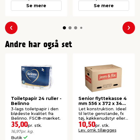
Se mere
Se mere
Forrige
Næs
Andre har også set
Toiletpapir 24 ruller -
Senior flyttekasse 4
Belinno
mm 556 x 372 x 344
mm
3-lags toiletpapir i den
Let konstruktion. Ideel
blødeste kvalitet fra
til lette genstande, fx
Belinno. FSC®-mærket.
tøj, køkkenudstyr eller
elektronik.
35,00
10,50
pr. stk.
pr. stk.
Lev. omk. tillægges
16,97
pr. kg.
Butik