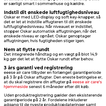
er særligt smart i sommerhuse og kældre.
Indstil dit ønskede luftfugtighedsniveau
Oskar er med LED-display og soft key-knapper, så
det er let at indstille affugteren til dit ønskede
luftfugtighedsniveau. Når niveauet er indstillet,
stopper Oskar automatisk affugtningen, når det
ønskede niveau er opnået. Oskar genoptager
affugtningen, hvis fugtigheden stiger igen.
Nem at flytte rundt
Det integrerede håndtag og en vægt på blot 14,9
kg gør det let at flytte Oskar rundt efter behov.
3 års garanti ved registrering
eeese air care tilbyder en forlænget garantiperiode
på 3 år på Oskar affugter. Den eneste betingelse er,
at du skal registrere din affugter på
eeese air care's
hjemmeside
senest 6 måneder efter dit køb.
Uden produktregistrering gælder den eksisterende
garantiperiode på 2 år. Fordelene inkluderer
adgang til de nyeste produktopdateringer samt