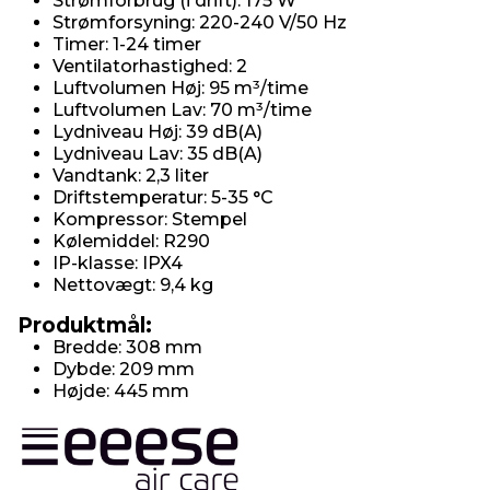
Strømforbrug (i drift): 175 W
Strømforsyning: 220-240 V/50 Hz
Timer: 1-24 timer
Ventilatorhastighed: 2
Luftvolumen Høj: 95 m³/time
Luftvolumen Lav: 70 m³/time
Lydniveau Høj: 39 dB(A)
Lydniveau Lav: 35 dB(A)
Vandtank: 2,3 liter
Driftstemperatur: 5-35 °C
Kompressor: Stempel
Kølemiddel: R290
IP-klasse: IPX4
Nettovægt: 9,4 kg
Produktmål:
Bredde: 308 mm
Dybde: 209 mm
Højde: 445 mm