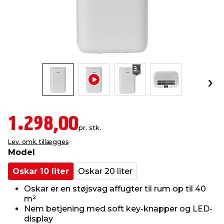
indretning
er & sikkerhed
 fittings
dsbelysning
eklædning
& udendørs spa
r & stilladser
e
behandling
ne, data & TV
& fritid
debeklædning
ing
asser & standere
rier
 sko
antning
ri & syltning
1.298,00
pr. stk.
Lev. omk. tillægges
dyr & ukrudt
Model
Oskar 10 liter
Oskar 20 liter
Oskar er en støjsvag affugter til rum op til 40
m²
Nem betjening med soft key-knapper og LED-
display