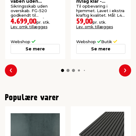
våben uden
m/låg klar -
overskab
SystemBox 32
Sikringsskab uden
Til opbevaring i
overskab. FG-520
hjemmet. Lavet i ekstra
godkendt til
kraftig kvalitet. Mål: L47
opbevaring af våben.
x B34 x H27 cm.
4.699,00
59,00
pr. stk.
pr. stk.
Lev. omk. tillægges
Lev. omk. tillægges
Webshop
Webshop
Butik
Se mere
Se mere
Forrige
Næs
Populære varer