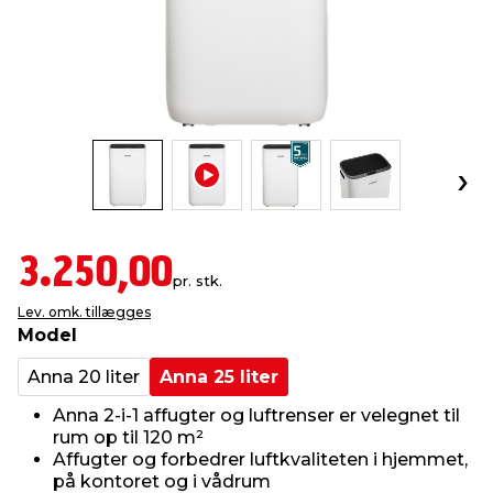
indretning
er & sikkerhed
 fittings
dsbelysning
eklædning
& udendørs spa
r & stilladser
e
behandling
ne, data & TV
& fritid
debeklædning
ing
asser & standere
rier
 sko
antning
ri & syltning
3.250,00
pr. stk.
Lev. omk. tillægges
dyr & ukrudt
Model
Anna 20 liter
Anna 25 liter
Anna 2-i-1 affugter og luftrenser er velegnet til
rum op til 120 m²
Affugter og forbedrer luftkvaliteten i hjemmet,
på kontoret og i vådrum