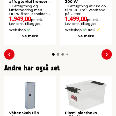
affugter/luftrenser
300 W
wi-fi 20 liter
Til affugtning og
Til affugtning af rum op
luftforbedring med
til 70-100 m³. Vandtank
HEPA-filter. Beholder:
på 2 liter.
4,5 liter.
1.949,00
1.499,00
pr. stk.
pr. stk.
Lev. omk. tillægges
Lev. omk. tillægges
Webshop
Webshop
Butik
Se mere
Se mere
Forrige
Næs
Andre har også set
Våbenskab til 9
Plast1 plastboks