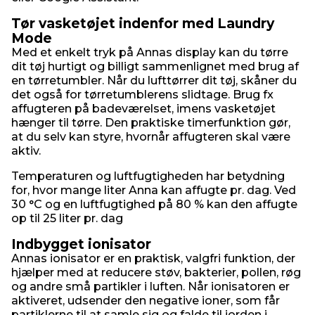
Tør vasketøjet indenfor med Laundry
Mode
Med et enkelt tryk på Annas display kan du tørre
dit tøj hurtigt og billigt sammenlignet med brug af
en tørretumbler. Når du lufttørrer dit tøj, skåner du
det også for tørretumblerens slidtage. Brug fx
affugteren på badeværelset, imens vasketøjet
hænger til tørre. Den praktiske timerfunktion gør,
at du selv kan styre, hvornår affugteren skal være
aktiv.
Temperaturen og luftfugtigheden har betydning
for, hvor mange liter Anna kan affugte pr. dag. Ved
30 °C og en luftfugtighed på 80 % kan den affugte
op til 25 liter pr. dag
Indbygget ionisator
Annas ionisator er en praktisk, valgfri funktion, der
hjælper med at reducere støv, bakterier, pollen, røg
og andre små partikler i luften. Når ionisatoren er
aktiveret, udsender den negative ioner, som får
partiklerne til at samle sig og falde til jorden i