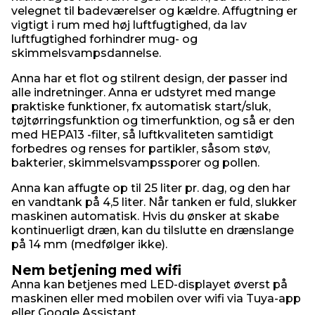
velegnet til badeværelser og kældre. Affugtning er
vigtigt i rum med høj luftfugtighed, da lav
luftfugtighed forhindrer mug- og
skimmelsvampsdannelse.
Anna har et flot og stilrent design, der passer ind
alle indretninger. Anna er udstyret med mange
praktiske funktioner, fx automatisk start/sluk,
tøjtørringsfunktion og timerfunktion, og så er den
med HEPA13 -filter, så luftkvaliteten samtidigt
forbedres og renses for partikler, såsom støv,
bakterier, skimmelsvampssporer og pollen.
Anna kan affugte op til 25 liter pr. dag, og den har
en vandtank på 4,5 liter. Når tanken er fuld, slukker
maskinen automatisk. Hvis du ønsker at skabe
kontinuerligt dræn, kan du tilslutte en drænslange
på 14 mm (medfølger ikke).
Nem betjening med wifi
Anna kan betjenes med LED-displayet øverst på
maskinen eller med mobilen over wifi via Tuya-app
eller Google Assistant.