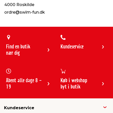
4000 Roskilde
ordre@swim-fun.dk
Find en butik
Kundeservice
nær dig
Åbent alle dage 8 -
Køb i webshop
19
byt i butik
Kundeservice