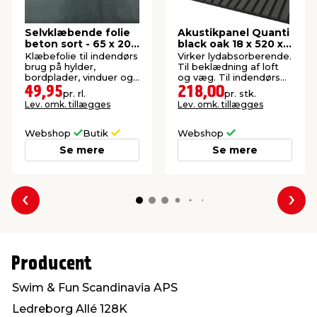
Selvklæbende folie
Akustikpanel Quanti
beton sort - 65 x 200
black oak 18 x 520 x
cm
2440 mm
Klæbefolie til indendørs
Virker lydabsorberende.
brug på hylder,
Til beklædning af loft
bordplader, vinduer og
og væg. Til indendørs
andre glatte overflader.
brug. FSC®-mærket.
49,95
218,00
pr. rl.
pr. stk.
Lev. omk. tillægges
Lev. omk. tillægges
Webshop
Butik
Webshop
Se mere
Se mere
Forrige
Næs
Producent
Swim & Fun Scandinavia APS
Ledreborg Allé 128K