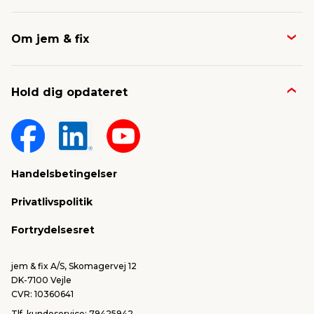
Butikker & åbningstider
Om jem & fix
Avisen
Job & karriere
Kontakt og FAQ
Hold dig opdateret
Nyheder & presse
Gavekort
Om jem & fix
Fragt & levering
Sponsorater & projekter
Reklamation
Handelsbetingelser
Konkurrencevindere
Varemærker
Privatlivspolitik
FSC®
Falske mails & svindel
Fortrydelsesret
Bliv leverandør/Become supplier
Fortryd ordre
jem & fix A/S, Skomagervej 12
DK-7100 Vejle
CVR: 10360641
Tlf. kundeservice: 79425942