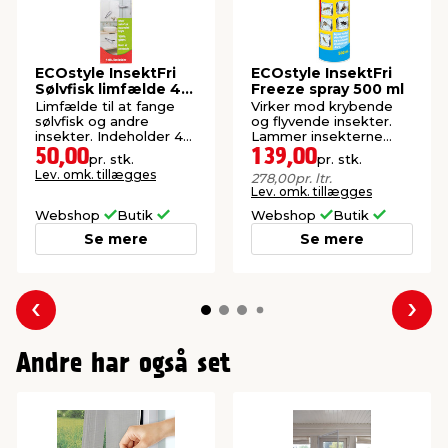
ECOstyle InsektFri
ECOstyle InsektFri
Sølvfisk limfælde 4
Freeze spray 500 ml
stk.
Limfælde til at fange
Virker mod krybende
sølvfisk og andre
og flyvende insekter.
insekter. Indeholder 4
Lammer insekterne
stk. fælder.
øjeblikkeligt med -45
50,00
139,00
pr. stk.
pr. stk.
°C gas.
Lev. omk. tillægges
278,00
pr. ltr.
Lev. omk. tillægges
Webshop
Butik
Webshop
Butik
Se mere
Se mere
Forrige
Næs
Andre har også set