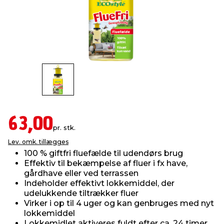
indretning
er & sikkerhed
 fittings
dsbelysning
eklædning
& udendørs spa
r & stilladser
e
behandling
ne, data & TV
& fritid
debeklædning
ing
asser & standere
rier
 sko
antning
ri & syltning
63,00
pr. stk.
Lev. omk. tillægges
dyr & ukrudt
100 % giftfri fluefælde til udendørs brug
Effektiv til bekæmpelse af fluer i fx have,
gårdhave eller ved terrassen
Indeholder effektivt lokkemiddel, der
udelukkende tiltrækker fluer
Virker i op til 4 uger og kan genbruges med nyt
lokkemiddel
Lokkemidlet aktiveres fuldt efter ca. 24 timer