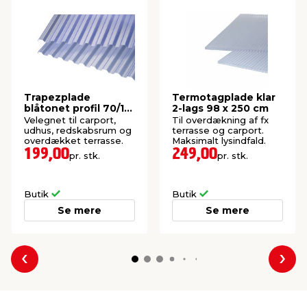
Trapezplade
Termotagplade klar
blåtonet profil 70/16
2-lags 98 x 250 cm
109 x 364 cm
Velegnet til carport,
Til overdækning af fx
udhus, redskabsrum og
terrasse og carport.
overdækket terrasse.
Maksimalt lysindfald.
199,00
249,00
pr. stk.
pr. stk.
Butik
Butik
Se mere
Se mere
Forrige
Næs