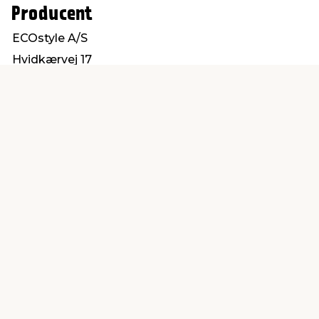
Producent
ECOstyle A/S
Hvidkærvej 17
5250 Odense SV
info@ecostyle.dk
Find en butik
Kundeservice
nær dig
Åbent alle dage 8 -
Køb i webshop
19
byt i butik