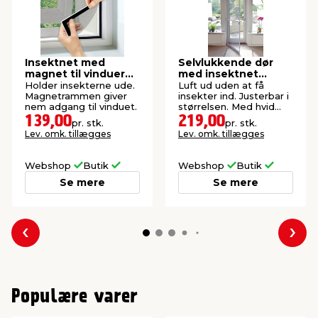
Insektnet med
Selvlukkende dør
magnet til vinduer
med insektnet
150 x 130 cm
210x100 cm
Holder insekterne ude.
Luft ud uden at få
Magnetrammen giver
insekter ind. Justerbar i
nem adgang til vinduet.
størrelsen. Med hvid
aluramme.
139,00
219,00
pr. stk.
pr. stk.
Lev. omk. tillægges
Lev. omk. tillægges
Webshop
Butik
Webshop
Butik
Se mere
Se mere
Forrige
Næs
Populære varer