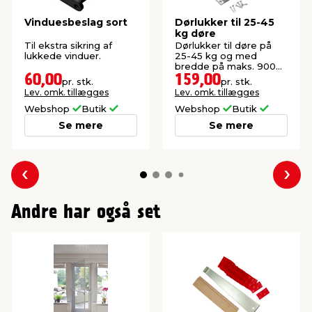
Vinduesbeslag sort
Dørlukker til 25-45
kg døre
Til ekstra sikring af
Dørlukker til døre på
lukkede vinduer.
25-45 kg og med
bredde på maks. 900
mm.
60,00
159,00
pr. stk.
pr. stk.
Lev. omk. tillægges
Lev. omk. tillægges
Webshop
Butik
Webshop
Butik
Se mere
Se mere
Forrige
Næs
Andre har også set