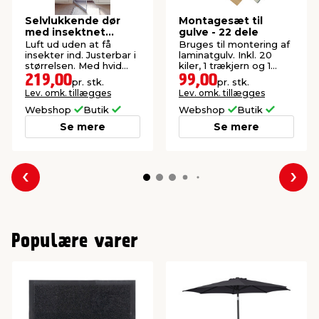
Selvlukkende dør
Montagesæt til
med insektnet
gulve - 22 dele
210x100 cm
Luft ud uden at få
Bruges til montering af
insekter ind. Justerbar i
laminatgulv. Inkl. 20
størrelsen. Med hvid
kiler, 1 trækjern og 1
aluramme.
slagklods.
219,00
99,00
pr. stk.
pr. stk.
Lev. omk. tillægges
Lev. omk. tillægges
Webshop
Butik
Webshop
Butik
Se mere
Se mere
Forrige
Næs
Populære varer