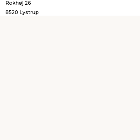
Rokhøj 26
8520 Lystrup
service@millarco.com
Find en butik
Kundeservice
nær dig
Åbent alle dage 8 -
Køb i webshop
19
byt i butik