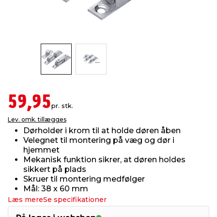
indretning
er & sikkerhed
 fittings
dsbelysning
eklædning
& udendørs spa
r & stilladser
e
behandling
ne, data & TV
& fritid
debeklædning
ing
asser & standere
rier
 sko
59,95
pr. stk.
antning
ri & syltning
Lev. omk. tillægges
Dørholder i krom til at holde døren åben
Velegnet til montering på væg og dør i
dyr & ukrudt
hjemmet
Mekanisk funktion sikrer, at døren holdes
sikkert på plads
Skruer til montering medfølger
Mål: 38 x 60 mm
Læs mere
Se specifikationer