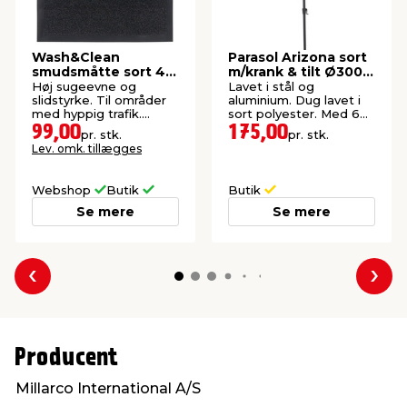
Wash&Clean
Parasol Arizona sort
smudsmåtte sort 40
m/krank & tilt Ø300
x 60 cm
cm - Sunlife®
Høj sugeevne og
Lavet i stål og
slidstyrke. Til områder
aluminium. Dug lavet i
med hyppig trafik.
sort polyester. Med 6
Bagside af PVC.
ribber.
99,00
175,00
pr. stk.
pr. stk.
Lev. omk. tillægges
Webshop
Butik
Butik
Se mere
Se mere
Forrige
Næs
Producent
Millarco International A/S