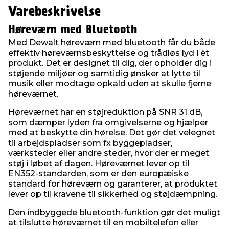
Varebeskrivelse
Høreværn med Bluetooth
Med Dewalt høreværn med bluetooth får du både
effektiv høreværnsbeskyttelse og trådløs lyd i ét
produkt. Det er designet til dig, der opholder dig i
støjende miljøer og samtidig ønsker at lytte til
musik eller modtage opkald uden at skulle fjerne
høreværnet.
Høreværnet har en støjreduktion på SNR 31 dB,
som dæmper lyden fra omgivelserne og hjælper
med at beskytte din hørelse. Det gør det velegnet
til arbejdspladser som fx byggepladser,
værksteder eller andre steder, hvor der er meget
støj i løbet af dagen. Høreværnet lever op til
EN352-standarden, som er den europæiske
standard for høreværn og garanterer, at produktet
lever op til kravene til sikkerhed og støjdæmpning.
Den indbyggede bluetooth-funktion gør det muligt
at tilslutte høreværnet til en mobiltelefon eller