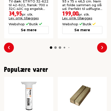
Rawlink
Sunlife®
Til dæk: ETRTO 32-622
93 x 75 x 46,5 cm. Nem
til 42-622, fransk: 700 x
at folde sammen og slå
32C-40C og engelsk
ud. Perfekt til udflugter.
28".
Maks. belastning: 70 kg.
34,95
199,00
pr. stk.
pr. stk.
Lev. omk. tillægges
Lev. omk. tillægges
Webshop
Butik
Webshop
Butik
Se mere
Se mere
Forrige
Næs
Populære varer