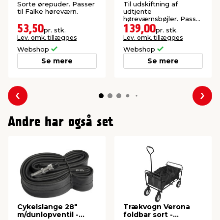
Sorte ørepuder. Passer
Til udskiftning af
til Falke høreværn.
udtjente
høreværnsbøjler. Passer
til Falke høreværn.
53,50
139,00
pr. stk.
pr. stk.
Lev. omk. tillægges
Lev. omk. tillægges
Webshop
Webshop
Se mere
Se mere
Forrige
Næs
Andre har også set
Cykelslange 28"
Trækvogn Verona
m/dunlopventil -
foldbar sort -