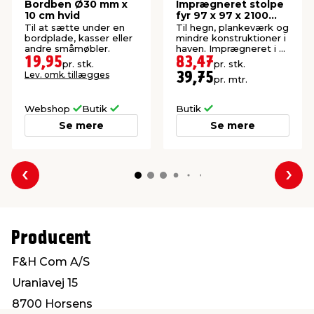
Bordben Ø30 mm x
Imprægneret stolpe
10 cm hvid
fyr 97 x 97 x 2100
mm
Til at sætte under en
Til hegn, plankeværk og
bordplade, kasser eller
mindre konstruktioner i
andre småmøbler.
haven. Imprægneret i kl.
NTR A.
19,95
83,47
pr. stk.
pr. stk.
Lev. omk. tillægges
39,75
pr. mtr.
Webshop
Butik
Butik
Se mere
Se mere
Forrige
Næs
Producent
F&H Com A/S
Uraniavej 15
8700 Horsens