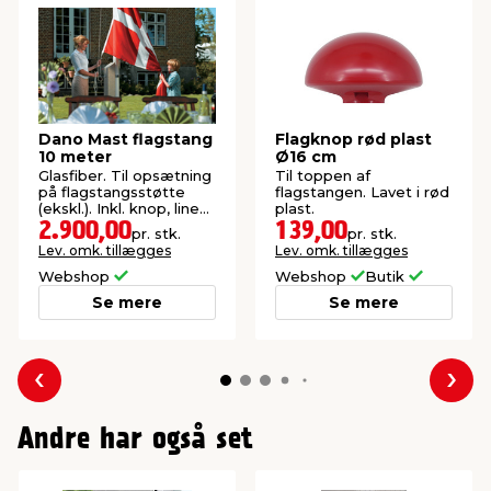
Dano Mast flagstang
Flagknop rød plast
10 meter
Ø16 cm
Glasfiber. Til opsætning
Til toppen af
på flagstangsstøtte
flagstangen. Lavet i rød
(ekskl.). Inkl. knop, line
plast.
og lineholder.
2.900,00
139,00
pr. stk.
pr. stk.
Lev. omk. tillægges
Lev. omk. tillægges
Webshop
Webshop
Butik
Se mere
Se mere
Forrige
Næs
Andre har også set