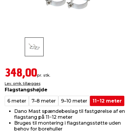
indretning
er & sikkerhed
 fittings
dsbelysning
eklædning
& udendørs spa
r & stilladser
e
behandling
ne, data & TV
& fritid
debeklædning
ing
asser & standere
rier
 sko
antning
ri & syltning
348,00
pr. stk.
Lev. omk. tillægges
dyr & ukrudt
Flagstangshøjde
6 meter
7–8 meter
9–10 meter
11−12 meter
Dano Mast spændebeslag til fastgørelse af en
flagstang på 11−12 meter
Bruges til montering i flagstangsstøtte uden
behov for borehuller