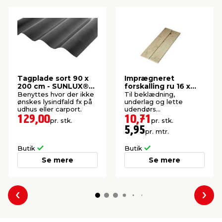
Tagplade sort 90 x
Imprægneret
200 cm - SUNLUX®
forskalling ru 16 x
Sinus
100 x 1800 mm
Benyttes hvor der ikke
Til beklædning,
ønskes lysindfald fx på
underlag og lette
udhus eller carport.
udendørs
konstruktioner. P1-
129,00
10,71
pr. stk.
pr. stk.
imprægneret gran.
5,95
pr. mtr.
Butik
Butik
Se mere
Se mere
Forrige
Næs