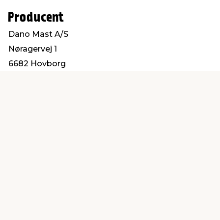
Producent
Dano Mast A/S
Nøragervej 1
6682 Hovborg
info@danomast.dk
Find en butik
Kundeservice
nær dig
Åbent alle dage 8 -
Køb i webshop