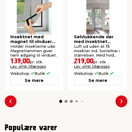
Insektnet med
Selvlukkende dør
magnet til vinduer
med insektnet
150 x 130 cm
210x100 cm
Holder insekterne ude.
Luft ud uden at få
Magnetrammen giver
insekter ind. Justerbar i
nem adgang til vinduet.
størrelsen. Med hvid
aluramme.
139,00
219,00
pr. stk.
pr. stk.
Lev. omk. tillægges
Lev. omk. tillægges
Webshop
Butik
Webshop
Butik
Se mere
Se mere
Forrige
Næs
Populære varer