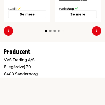
Butik
Webshop
Se mere
Se mere
Forrige
Næs
Producent
VVS Trading A/S
Ellegårdvej 30
6400 Sønderborg
salg@vvs-trading.dk