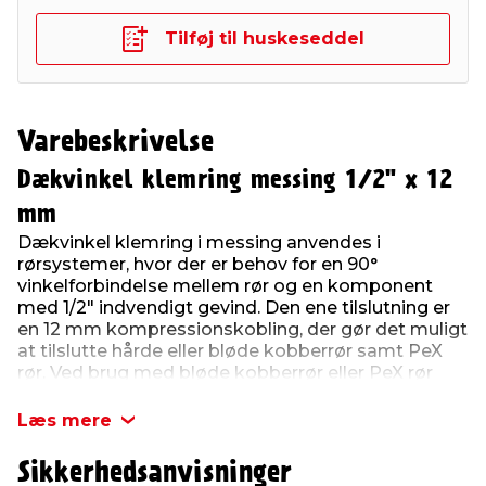
Tilføj til huskeseddel
Varebeskrivelse
Dækvinkel klemring messing 1/2" x 12
mm
Dækvinkel klemring i messing anvendes i
rørsystemer, hvor der er behov for en 90°
vinkelforbindelse mellem rør og en komponent
med 1/2" indvendigt gevind. Den ene tilslutning er
en 12 mm kompressionskobling, der gør det muligt
at tilslutte hårde eller bløde kobberrør samt PeX
rør. Ved brug med bløde kobberrør eller PeX rør
skal der monteres støttebøsninger i rørenderne for
at sikre tæthed og korrekt trykfordeling.
Læs mere
Denne type dækvinkel er egnet til fastgørelse på
Sikkerhedsanvisninger
væg eller anden flade via den integrerede