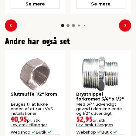
Se mere
Se mere
Forrige
Næs
Andre har også set
Slutmuffe 1/2" krom
Brystnippel
forkromet 3/4" x 1/2"
Bruges til at lukke
Med 3/4" udvendigt
enden af et rør i VVS-
gevind i den ene ende
installationer.
og 1/2" udvendigt
gevind i den anden
40,95
52,95
pr. stk.
pr. stk.
ende. Anvendes til
Lev. omk. tillægges
Lev. omk. tillægges
samling af to rørdele.
Webshop
Butik
Webshop
Butik