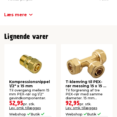
Læs mere
Lignende varer
Kompressionsnippel
T-klemring til PEX-
1/2" x 15 mm
rør messing 15 x 15 x
15 mm
Til overgang mellem 15
Til forgrening af tre
mm PEX-rør og 1/2"
PEX-rør med samme
gevindkomponenter.
diameter. 15 mm
kompression.
52,95
92,95
pr. stk.
pr. stk.
Lev. omk. tillægges
Lev. omk. tillægges
Webshop
Butik
Webshop
Butik