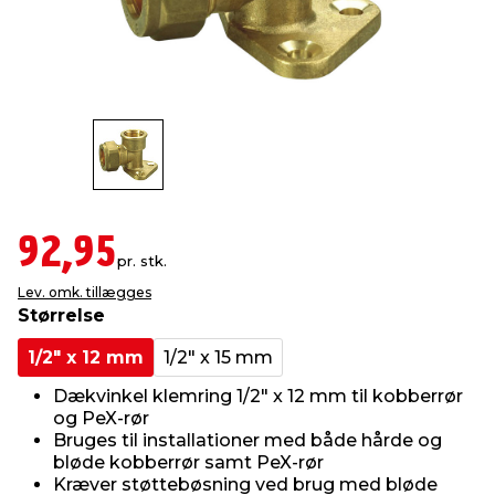
indretning
er & sikkerhed
 fittings
dsbelysning
eklædning
& udendørs spa
r & stilladser
e
behandling
ne, data & TV
& fritid
debeklædning
ing
asser & standere
rier
 sko
92,95
antning
ri & syltning
pr. stk.
Lev. omk. tillægges
Størrelse
dyr & ukrudt
1/2" x 12 mm
1/2" x 15 mm
Dækvinkel klemring 1/2" x 12 mm til kobberrør
og PeX-rør
Bruges til installationer med både hårde og
bløde kobberrør samt PeX-rør
Kræver støttebøsning ved brug med bløde