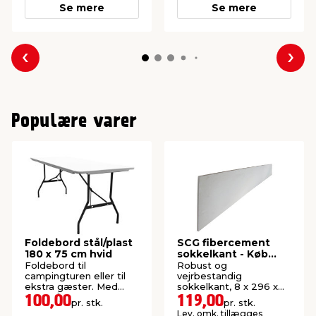
Se mere
Se mere
Forrige
Næs
Populære varer
Foldebord stål/plast
SCG fibercement
180 x 75 cm hvid
sokkelkant - Køb
online
Foldebord til
Robust og
campingturen eller til
vejrbestandig
ekstra gæster. Med
sokkelkant, 8 x 296 x
bærehåndtag.
2400 mm.
100,00
119,00
pr. stk.
pr. stk.
Lev. omk. tillægges