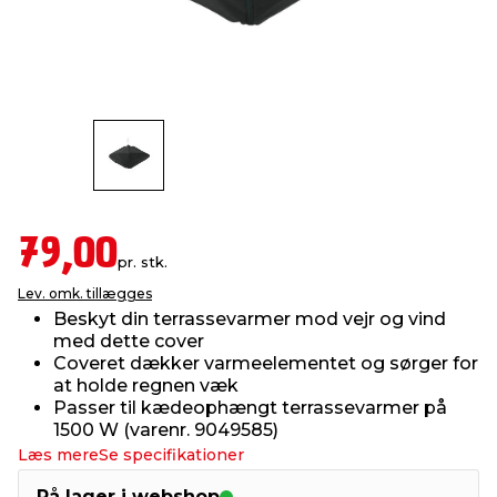
indretning
er & sikkerhed
 fittings
dsbelysning
eklædning
& udendørs spa
r & stilladser
e
behandling
ne, data & TV
& fritid
debeklædning
ing
asser & standere
rier
 sko
79,00
antning
ri & syltning
pr. stk.
Lev. omk. tillægges
Beskyt din terrassevarmer mod vejr og vind
dyr & ukrudt
med dette cover
Coveret dækker varmeelementet og sørger for
at holde regnen væk
Passer til kædeophængt terrassevarmer på
1500 W (varenr. 9049585)
Læs mere
Se specifikationer
På lager i webshop