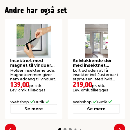
Andre har også set
Insektnet med
Selvlukkende dør
magnet til vinduer
med insektnet
150 x 130 cm
210x100 cm
Holder insekterne ude.
Luft ud uden at få
Magnetrammen giver
insekter ind. Justerbar i
nem adgang til vinduet.
størrelsen. Med hvid
aluramme.
139,00
219,00
pr. stk.
pr. stk.
Lev. omk. tillægges
Lev. omk. tillægges
Webshop
Butik
Webshop
Butik
Se mere
Se mere