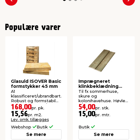
Forrige
Næs
Populære varer
Glasuld ISOVER Basic
Imprægneret
formstykker 45 mm
klinkbeklædning
gran 25 x 125 x 3600
A1
Til fx sommerhuse,
mm
klassificeret/ubrandbart.
skure og
Robust og formstabil
kolonihavehuse. Høvlet:
isolering. 20 stk./pk.
9/22 x 105 mm.
168,00
54,00
pr. pk.
pr. stk.
(10,8 m²).
15,56
15,00
pr. m2.
pr. mtr.
Lev. omk. tillægges
Webshop
Butik
Butik
Se mere
Se mere