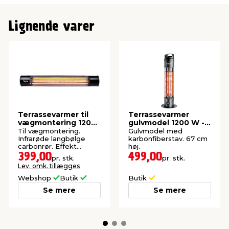
Lignende varer
Terrassevarmer til
Terrassevarmer
vægmontering 1200
gulvmodel 1200 W -
W - GRAD
GRAD
Til vægmontering.
Gulvmodel med
Infrarøde langbølge
karbonfiberstav. 67 cm
carbonrør. Effekt
høj.
600/1200W.
399,00
499,00
pr. stk.
pr. stk.
Lev. omk. tillægges
Webshop
Butik
Butik
Se mere
Se mere