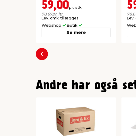
59,00
5
pr. stk.
78,67
pr. ltr.
78,6
Lev. omk. tillægges
Lev.
Webshop
Butik
Web
Se mere
Forrige
Andre har også se