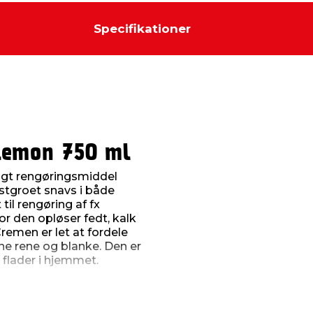
Specifikationer
Lemon 750 ml
igt rengøringsmiddel
fastgroet snavs i både
il rengøring af fx
r den opløser fedt, kalk
remen er let at fordele
rne rene og blanke. Den er
flader i hjemmet.