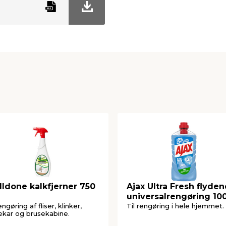
ldone kalkfjerner 750
Ajax Ultra Fresh flyde
universalrengøring 10
ml
engøring af fliser, klinker,
Til rengøring i hele hjemmet.
kar og brusekabine.