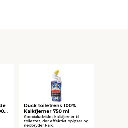
nde
Duck toiletrens 100%
Cif skure
00
Kalkfjerner 750 ml
750 ml
Specialudviklet kalkfjerner til
Alsidigt ren
toilettet, der effektivt opløser og
fjerner fast
nedbryder kalk.
køkken og 