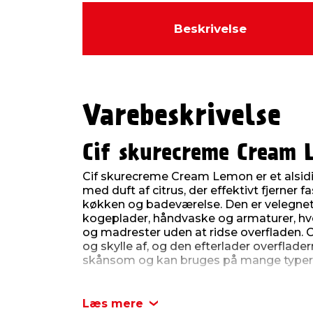
Beskrivelse
Varebeskrivelse
Cif skurecreme Cream 
Cif skurecreme Cream Lemon er et alsid
med duft af citrus, der effektivt fjerner 
køkken og badeværelse. Den er velegnet t
kogeplader, håndvaske og armaturer, hvo
og madrester uden at ridse overfladen. C
og skylle af, og den efterlader overflade
skånsom og kan bruges på mange typer 
Indeholder 750 ml.
Læs mere