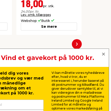
18,00
20,0
pr. stk.
24,00
pr. ltr.
26,67
pr. ltr.
Lev. omk. tillægges
Webshop
Butik
Butik
Se mere
Næste
Vind et gavekort på 1000 kr.
eld dig vores
Vi kan målrette vores nyhedsbreve
efter, hvad vi tror, du er
edsbrev og vær med
interesseret i, herunder baseret på
n månedlige
dit postnummer og klikadfærd. Du
rækning om et
giver derudover samtykke til, at vi
kort på 1000 kr.
kan videregive din e-mailadresse
og postnummer til Meta Platforms
Ireland Limited og Google Ireland
Limited for at målrette og
optimere vores markedsføring på