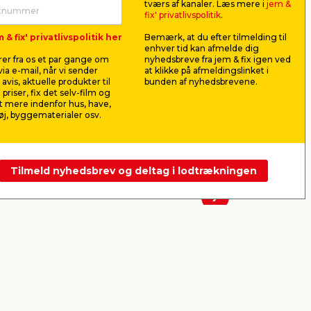
tværs af kanaler. Læs mere i
jem &
Vrid-let-moppesæt
Plast1 pl
fix' privatlivspolitik
.
m/spand og klude - G.
klar - Bo
 & fix' privatlivspolitik her
Bemærk, at du efter tilmelding til
Funder
Til vask af gulve, vægge, vinduer
Til opbevari
enhver tid kan afmelde dig
5 x
og lignende.
Fremstillet a
er fra os et par gange om
nyhedsbreve fra jem & fix igen ved
x B39,5 x H
ia e-mail, når vi sender
at klikke på afmeldingslinket i
168,00
69,0
avis, aktuelle produkter til
bunden af nyhedsbrevene.
pr. stk.
 priser, fix det selv-film og
Lev. omk. tillægges
Lev. omk. til
 mere indenfor hus, have,
j, byggematerialer osv.
Webshop
Butik
Webshop
Se mere
Tilmeld nyhedsbrev og deltag i lodtrækningen
Næste