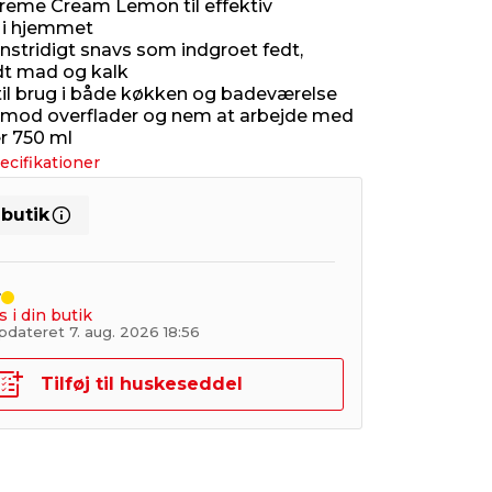
creme Cream Lemon til effektiv
 i hjemmet
enstridigt snavs som indgroet fedt,
t mad og kalk
til brug i både køkken og badeværelse
mod overflader og nem at arbejde med
r 750 ml
ecifikationer
 butik
r
s i din butik
pdateret 7. aug. 2026 18:56
Tilføj til huskeseddel