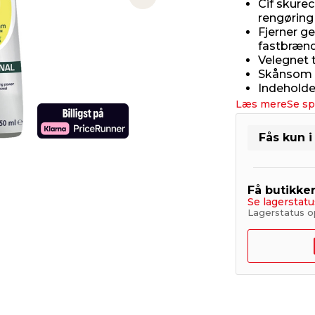
Next slide
Cif skure
rengøring
Fjerner g
fastbrænd
Velegnet 
Skånsom 
Indeholde
Læs mere
Se sp
Fås kun i
Få butikke
Se lagerstatu
Lagerstatus o