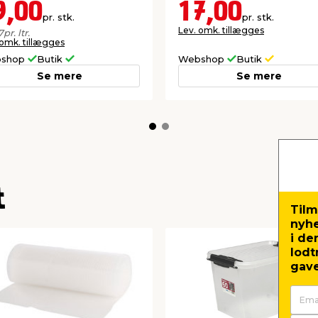
9,00
17,00
pr. stk.
pr. stk.
Lev. omk. tillægges
7
pr. ltr.
 omk. tillægges
shop
Butik
Webshop
Butik
Se mere
Se mere
t
Tilm
nyh
i de
lodt
gave