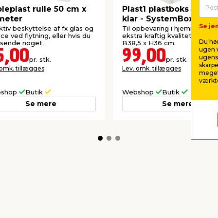
leplast rulle 50 cm x
Plast1 plastboks m/låg
meter
klar - SystemBox 60
Se jem
ktiv beskyttelse af fx glas og
Til opbevaring i hjemmet. Lavet i
ice ved flytning, eller hvis du
ekstra kraftig kvalitet. Mål: L5
Du hør
 sende noget.
B38,5 x H36 cm.
ugen v
5,00
99,00
ugens 
pr. stk.
pr. stk.
skarpe
 omk. tillægges
Lev. omk. tillægges
meget
værktø
shop
Butik
Webshop
Butik
Se mere
Se mere