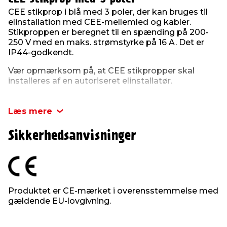
CEE stikprop i blå med 3 poler, der kan bruges til
elinstallation med CEE-mellemled og kabler.
Stikproppen er beregnet til en spænding på 200-
250 V med en maks. strømstyrke på 16 A. Det er
IP44-godkendt.
Vær opmærksom på, at CEE stikpropper skal
installeres af en autoriseret elinstallatør.
Produktdetaljer:
CEE stikprop
Læs mere
16 A
200-250 V
Sikkerhedsanvisninger
IP44
2P+E
CE-mærket
Produktet er CE-mærket i overensstemmelse med
gældende EU-lovgivning.