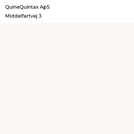
QuineQuintax ApS
Middelfartvej 3
9220 Aalborg Ø
service@quintax.dk
Find en butik
Kundeservice
nær dig
Åbent alle dage 8 -
Køb i webshop
19
byt i butik