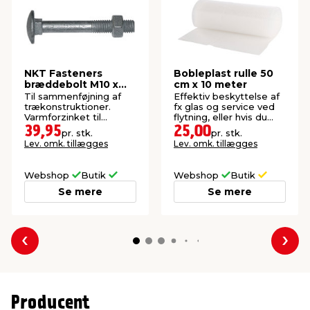
NKT Fasteners
Bobleplast rulle 50
bræddebolt M10 x
cm x 10 meter
200 mm 2 stk.
Til sammenføjning af
Effektiv beskyttelse af
trækonstruktioner.
fx glas og service ved
Varmforzinket til
flytning, eller hvis du
udendørs montering.
skal sende noget.
39,95
25,00
pr. stk.
pr. stk.
Lev. omk. tillægges
Lev. omk. tillægges
Webshop
Butik
Webshop
Butik
Se mere
Se mere
Forrige
Næs
Producent