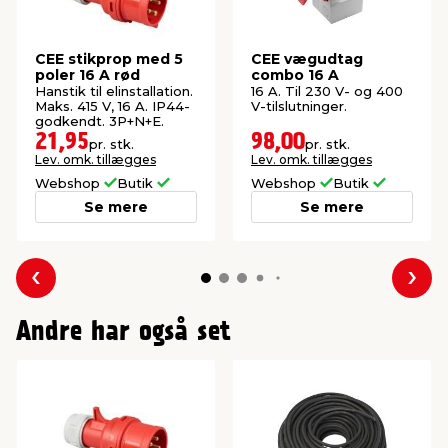
CEE stikprop med 5
CEE vægudtag
poler 16 A rød
combo 16 A
Hanstik til elinstallation.
16 A. Til 230 V- og 400
Maks. 415 V, 16 A. IP44-
V-tilslutninger.
godkendt. 3P+N+E.
21,95
98,00
pr. stk.
pr. stk.
Lev. omk. tillægges
Lev. omk. tillægges
Webshop
Butik
Webshop
Butik
Se mere
Se mere
Forrige
Næs
Andre har også set