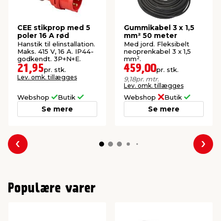
CEE stikprop med 5
Gummikabel 3 x 1,5
poler 16 A rød
mm² 50 meter
Hanstik til elinstallation.
Med jord. Fleksibelt
Maks. 415 V, 16 A. IP44-
neoprenkabel 3 x 1,5
godkendt. 3P+N+E.
mm².
21,95
459,00
pr. stk.
pr. stk.
Lev. omk. tillægges
9,18
pr. mtr.
Lev. omk. tillægges
Webshop
Butik
Webshop
Butik
Se mere
Se mere
Forrige
Næs
Populære varer