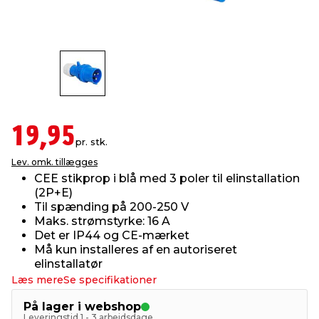
indretning
er & sikkerhed
 fittings
dsbelysning
eklædning
& udendørs spa
r & stilladser
e
behandling
ne, data & TV
& fritid
debeklædning
ing
asser & standere
rier
 sko
19,95
pr. stk.
Lev. omk. tillægges
antning
ri & syltning
CEE stikprop i blå med 3 poler til elinstallation
(2P+E)
Til spænding på 200-250 V
dyr & ukrudt
Maks. strømstyrke: 16 A
Det er IP44 og CE-mærket
Må kun installeres af en autoriseret
elinstallatør
Læs mere
Se specifikationer
På lager i webshop
Leveringstid 1 - 3 arbejdsdage