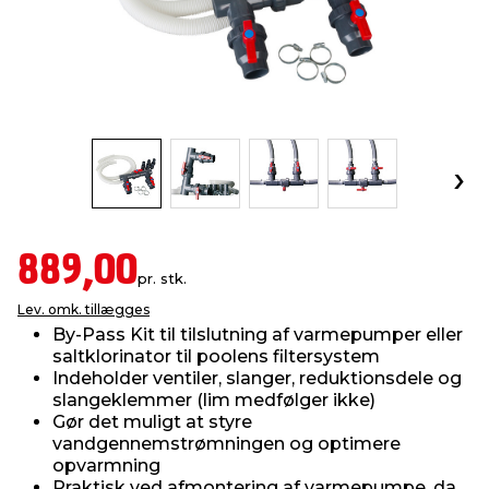
indretning
er & sikkerhed
 fittings
dsbelysning
eklædning
& udendørs spa
r & stilladser
e
behandling
ne, data & TV
& fritid
debeklædning
ing
asser & standere
rier
 sko
antning
ri & syltning
889,00
pr. stk.
Lev. omk. tillægges
dyr & ukrudt
By-Pass Kit til tilslutning af varmepumper eller
saltklorinator til poolens filtersystem
Indeholder ventiler, slanger, reduktionsdele og
slangeklemmer (lim medfølger ikke)
Gør det muligt at styre
vandgennemstrømningen og optimere
opvarmning
Praktisk ved afmontering af varmepumpe, da