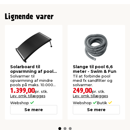
Lignende varer
Solarboard til
Slange til pool 6,6
opvarmning af pool -
meter - Swim & Fun
Swim & Fun
Solvarmer til
Til at forbinde pool
opvarmning af mindre
med fx sandfilter og
pools på maks. 10.000
solvarmer.
liter vand.
1.399,00
249,00
pr. stk.
pr. stk.
Lev. omk. tillægges
Lev. omk. tillægges
Webshop
Webshop
Butik
Se mere
Se mere