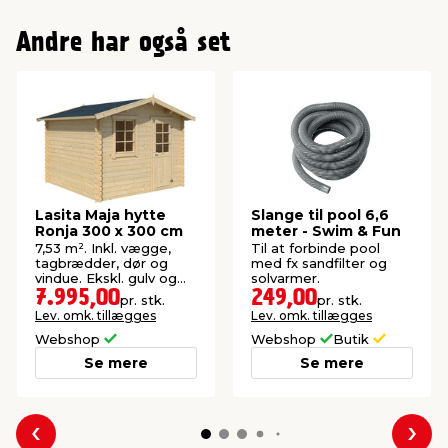
Andre har også set
Lasita Maja hytte
Slange til pool 6,6
Ronja 300 x 300 cm
meter - Swim & Fun
7,53 m². Inkl. vægge,
Til at forbinde pool
tagbrædder, dør og
med fx sandfilter og
vindue. Ekskl. gulv og
solvarmer.
tagpap. FSC®-mærket.
7.995,00
249,00
pr. stk.
pr. stk.
Lev. omk. tillægges
Lev. omk. tillægges
Webshop
Webshop
Butik
Se mere
Se mere
Forrige
Næs