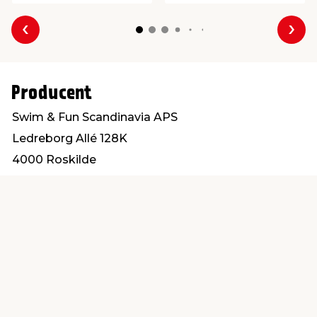
Forrige
Næs
Producent
Swim & Fun Scandinavia APS
Ledreborg Allé 128K
4000 Roskilde
ordre@swim-fun.dk
Find en butik
Kundeservice
nær dig