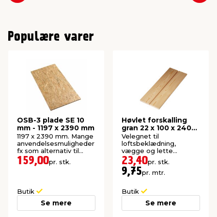
Populære varer
OSB-3 plade SE 10
Høvlet forskalling
mm - 1197 x 2390 mm
gran 22 x 100 x 2400
mm
1197 x 2390 mm. Mange
Velegnet til
anvendelsesmuligheder
loftsbeklædning,
fx som alternativ til
vægge og lette
krydsfiner.
konstruktioner. Høvlet:
159,00
23,40
pr. stk.
pr. stk.
21,5 x 95 mm.
9,75
pr. mtr.
Butik
Butik
Se mere
Se mere