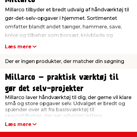
Millarco tilbyder et bredt udvalg af håndværktøj til
indretning
er & sikkerhed
 fittings
dsbelysning
eklædning
& udendørs spa
gør-det-selv-opgaver i hjemmet. Sortimentet
omfatter blandt andet tænger, hammere, save,
r & stilladser
e
behandling
ne, data & TV
& fritid
knive og tilbehør som borsæt, knivblade og
sandpapir. Her finder du både enkeltværktøj og
Læs mere
komplette sæt. Se udvalget fra Millarco her.
debeklædning
ing
asser & standere
rier
 sko
Der er ingen produkter, der matcher din søgning
antning
ri & syltning
Millarco – praktisk værktøj til
gør det selv-projekter
dyr & ukrudt
Millarco laver håndværktøj til dig, der gerne vil klare
små og store opgaver selv. Udvalget er bredt og
spænder over alt fra basisværktøj til
specialtilbehør, der gør arbejdet lettere.
Læs mere
Millarcos sortiment rummer mange former for
håndværktøj. Du finder blandt andet tænger, save,