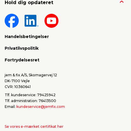
Hold dig opdateret
Nyheder & presse
Gavekort
Om jem & fix
Fragt & levering
Sponsorater & projekter
Reklamation
Handelsbetingelser
Konkurrencevindere
Varemærker
Privatlivspolitik
FSC®
Falske mails & svindel
Fortrydelsesret
Bliv leverandør/Become supplier
Fortryd ordre
jem & fix A/S, Skomagervej 12
DK-7100 Vejle
CVR: 10360641
Tlf. kundeservice: 79425942
Tlf. administration: 76413500
Email:
kundeservice@jemfix.com
Se vores e-mærket certifikat her