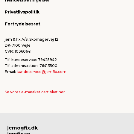
Handelsbetingelser
Konkurrencevindere
Varemærker
Privatlivspolitik
FSC®
Falske mails & svindel
Fortrydelsesret
Bliv leverandør/Become supplier
Fortryd ordre
jem & fix A/S, Skomagervej 12
DK-7100 Vejle
CVR: 10360641
Tlf. kundeservice: 79425942
Tlf. administration: 76413500
Email:
kundeservice@jemfix.com
Se vores e-mærket certifikat her
jemogfix.dk
jemfix.se