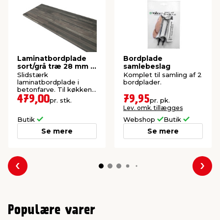
Laminatbordplade
Bordplade
sort/grå træ 28 mm x
samlebeslag
61 x 300 cm
Slidstærk
Komplet til samling af 2
laminatbordplade i
bordplader.
betonfarve. Til køkken,
bad og bryggers.
479,00
79,95
pr. stk.
pr. pk.
Lev. omk. tillægges
Butik
Webshop
Butik
Se mere
Se mere
Forrige
Næs
Populære varer