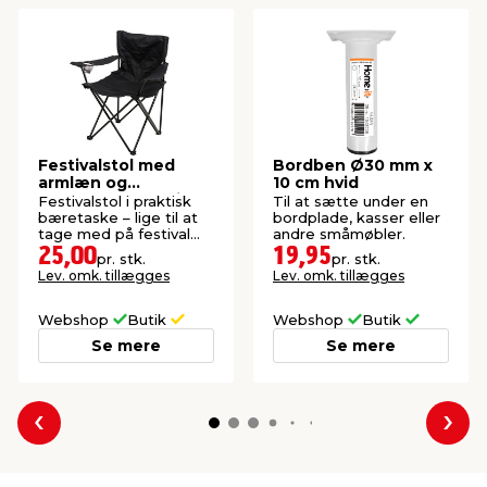
Festivalstol med
Bordben Ø30 mm x
armlæn og
10 cm hvid
kopholder - Sunlife®
Festivalstol i praktisk
Til at sætte under en
bæretaske – lige til at
bordplade, kasser eller
tage med på festival
andre småmøbler.
eller camping.
25,00
19,95
pr. stk.
pr. stk.
Lev. omk. tillægges
Lev. omk. tillægges
Webshop
Butik
Webshop
Butik
Se mere
Se mere
Forrige
Næs