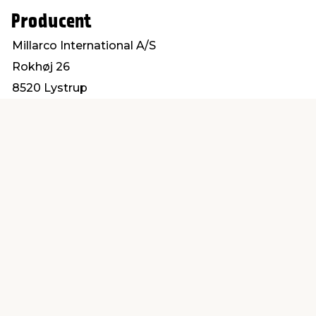
Producent
Millarco International A/S
Rokhøj 26
8520 Lystrup
service@millarco.com
Find en butik
Kundeservice
nær dig
Åbent alle dage 8 -
Køb i webshop