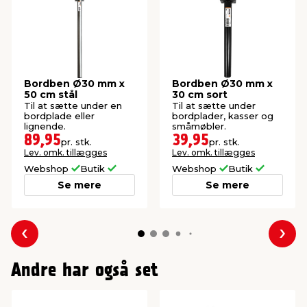
Bordben Ø30 mm x
Bordben Ø30 mm x
50 cm stål
30 cm sort
Til at sætte under en
Til at sætte under
bordplade eller
bordplader, kasser og
lignende.
småmøbler.
89,95
39,95
pr. stk.
pr. stk.
Lev. omk. tillægges
Lev. omk. tillægges
Webshop
Butik
Webshop
Butik
Se mere
Se mere
Forrige
Næs
Andre har også set