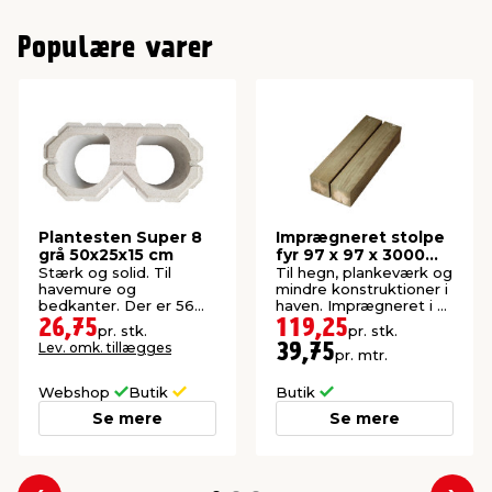
Populære varer
Plantesten Super 8
Imprægneret stolpe
grå 50x25x15 cm
fyr 97 x 97 x 3000
mm
Stærk og solid. Til
Til hegn, plankeværk og
havemure og
mindre konstruktioner i
bedkanter. Der er 56
haven. Imprægneret i kl.
stk. pr. palle.
NTR A.
26,75
119,25
pr. stk.
pr. stk.
Lev. omk. tillægges
39,75
pr. mtr.
Webshop
Butik
Butik
Se mere
Se mere