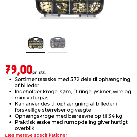
indretning
er & sikkerhed
 fittings
dsbelysning
eklædning
& udendørs spa
r & stilladser
e
behandling
ne, data & TV
& fritid
debeklædning
ing
asser & standere
rier
 sko
79,00
antning
ri & syltning
pr. stk.
Sortimentsæske med 372 dele til ophængning
af billeder
dyr & ukrudt
Indeholder kroge, søm, D-ringe, øskner, wire og
mini vaterpas
Kan anvendes til ophængning af billeder i
forskellige størrelser og vægte
Ophængskroge med bæreevne op til 34 kg
Praktisk æske med rumopdeling giver hurtigt
overblik
Læs mere
Se specifikationer