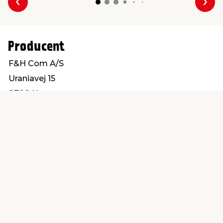
Forrige
Næs
Producent
F&H Com A/S
Uraniavej 15
8700 Horsens
customerservice@fhcom.dk
Find en butik
Kundeservice
nær dig