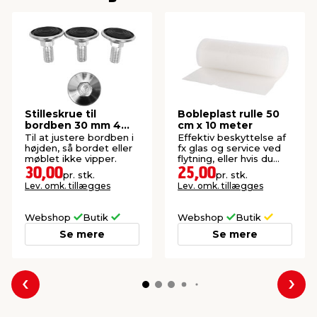
Stilleskrue til
Bobleplast rulle 50
bordben 30 mm 4
cm x 10 meter
stk.
Til at justere bordben i
Effektiv beskyttelse af
højden, så bordet eller
fx glas og service ved
møblet ikke vipper.
flytning, eller hvis du
skal sende noget.
30,00
25,00
pr. stk.
pr. stk.
Lev. omk. tillægges
Lev. omk. tillægges
Webshop
Butik
Webshop
Butik
Se mere
Se mere
Forrige
Næs