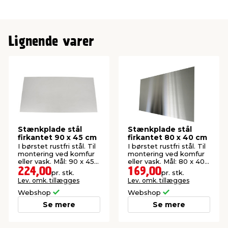
Lignende varer
Stænkplade stål
Stænkplade stål
firkantet 90 x 45 cm
firkantet 80 x 40 cm
I børstet rustfri stål. Til
I børstet rustfri stål. Til
montering ved komfur
montering ved komfur
eller vask. Mål: 90 x 45
eller vask. Mål: 80 x 40
cm.
cm.
224,00
169,00
pr. stk.
pr. stk.
Lev. omk. tillægges
Lev. omk. tillægges
Webshop
Webshop
Se mere
Se mere