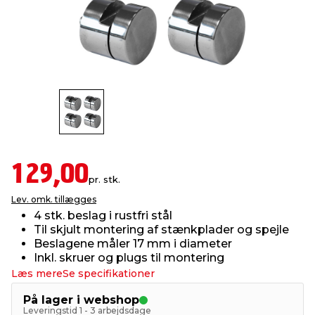
indretning
er & sikkerhed
 fittings
dsbelysning
eklædning
& udendørs spa
r & stilladser
e
behandling
ne, data & TV
& fritid
debeklædning
ing
asser & standere
rier
 sko
antning
ri & syltning
129,00
pr. stk.
Lev. omk. tillægges
dyr & ukrudt
4 stk. beslag i rustfri stål
Til skjult montering af stænkplader og spejle
Beslagene måler 17 mm i diameter
Inkl. skruer og plugs til montering
Læs mere
Se specifikationer
På lager i webshop
Leveringstid 1 - 3 arbejdsdage