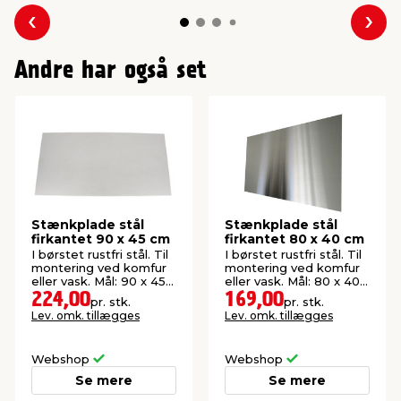
Forrige
Næs
Andre har også set
Stænkplade stål
Stænkplade stål
firkantet 90 x 45 cm
firkantet 80 x 40 cm
I børstet rustfri stål. Til
I børstet rustfri stål. Til
montering ved komfur
montering ved komfur
eller vask. Mål: 90 x 45
eller vask. Mål: 80 x 40
cm.
cm.
224,00
169,00
pr. stk.
pr. stk.
Lev. omk. tillægges
Lev. omk. tillægges
Webshop
Webshop
Se mere
Se mere