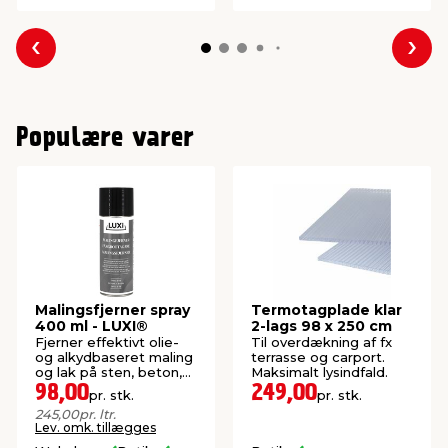
Forrige
Næs
Populære varer
Malingsfjerner spray
Termotagplade klar
400 ml - LUXI®
2-lags 98 x 250 cm
Fjerner effektivt olie-
Til overdækning af fx
og alkydbaseret maling
terrasse og carport.
og lak på sten, beton,
Maksimalt lysindfald.
glas, metal og træ.
98,00
249,00
pr. stk.
pr. stk.
245,00
pr. ltr.
Lev. omk. tillægges