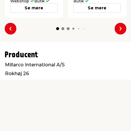
Webshop
Butik
Butik
Se mere
Se mere
Forrige
Næs
Producent
Millarco International A/S
Rokhøj 26
8520 Lystrup
service@millarco.com