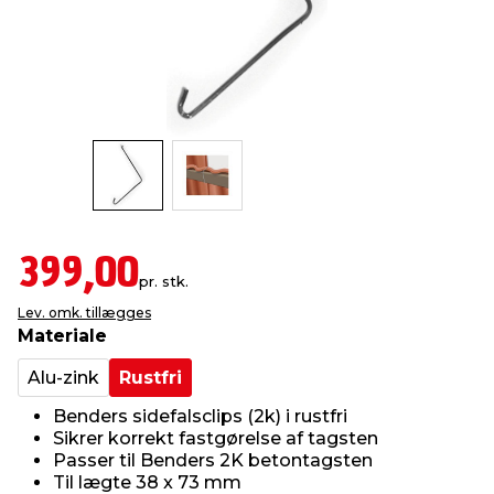
indretning
er & sikkerhed
 fittings
dsbelysning
eklædning
& udendørs spa
r & stilladser
e
behandling
ne, data & TV
& fritid
debeklædning
ing
asser & standere
rier
 sko
antning
ri & syltning
399,00
pr. stk.
Lev. omk. tillægges
dyr & ukrudt
Materiale
Alu-zink
Rustfri
Benders sidefalsclips (2k) i rustfri
Sikrer korrekt fastgørelse af tagsten
Passer til Benders 2K betontagsten
Til lægte 38 x 73 mm