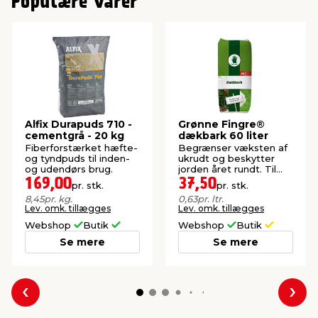
Populære varer
Alfix Durapuds 710 -
Grønne Fingre®
cementgrå - 20 kg
dækbark 60 liter
Fiberforstærket hæfte-
Begrænser væksten af
og tyndpuds til inden-
ukrudt og beskytter
og udendørs brug.
jorden året rundt. Til
havens bede.
169,00
37,50
pr. stk.
pr. stk.
8,45
pr. kg.
0,63
pr. ltr.
Lev. omk. tillægges
Lev. omk. tillægges
Webshop
Butik
Webshop
Butik
Se mere
Se mere
Forrige
Næs