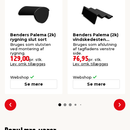
Benders Palema (2k)
Benders Palema (2k)
rygning slut sort
vindskedesten
venstre sort
Bruges som slutsten
Bruges som afslutning
ved montering af
af tagfladens venstre
rygning.
side.
129,00
76,95
pr. stk.
pr. stk.
Lev. omk. tillægges
Lev. omk. tillægges
Webshop
Webshop
Se mere
Se mere
Forrige
Næs