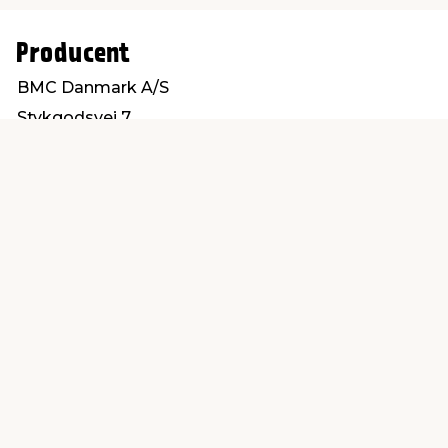
Producent
BMC Danmark A/S
Stykgodsvej 7
9000 Aalborg
info@bmc-danmark.dk
Find en butik
Kundeservice
nær dig