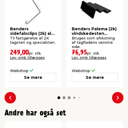
Benders
Benders Palema (2k)
sidefalsclips (2k) alu-
vindskedesten
zink 250 stk.
venstre sort
Til fastgørelse af 2K
Bruges som afslutning
tagsten og specialsten.
af tagfladens venstre
side.
249,00
76,95
pr. stk.
pr. stk.
Lev. omk. tillægges
Lev. omk. tillægges
Webshop
Webshop
Se mere
Se mere
Forrige
Næs
Andre har også set