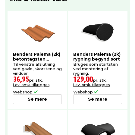
Benders Palema (2k)
Benders Palema (2k)
betontagsten
rygning begynd sort
dobbeltvinget
Til venstre afslutning
Bruges som startsten
teglrød
ved gavle, skorstene og
ved montering af
vinduer.
rygning.
36,95
129,00
pr. stk.
pr. stk.
Lev. omk. tillægges
Lev. omk. tillægges
Webshop
Webshop
Se mere
Se mere