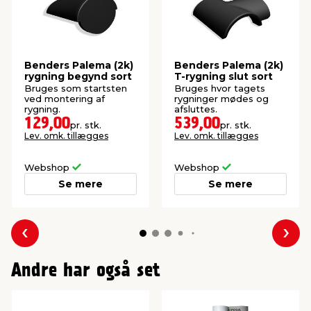
Benders Palema (2k)
Benders Palema (2k)
rygning begynd sort
T-rygning slut sort
Bruges som startsten
Bruges hvor tagets
ved montering af
rygninger mødes og
rygning.
afsluttes.
129,00
539,00
pr. stk.
pr. stk.
Lev. omk. tillægges
Lev. omk. tillægges
Webshop
Webshop
Se mere
Se mere
Forrige
Næs
Andre har også set