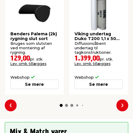
Benders Palema (2k)
Viking undertag
rygning slut sort
Duko T200 1,1 x 50
meter
Bruges som slutsten
Diffusionsåbent
ved montering af
undertag til
rygning.
tagkonstruktioner.
129,00
1.399,00
pr. stk.
pr. stk.
Lev. omk. tillægges
Lev. omk. tillægges
Webshop
Webshop
Se mere
Se mere
Forrige
Næs
Mix & Match varer