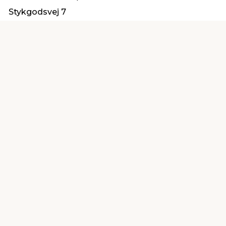
Stykgodsvej 7
9000 Aalborg
info@bmc-danmark.dk
Find en butik
Kundeservice
nær dig
Åbent alle dage 8 -
Køb i webshop
19
byt i butik