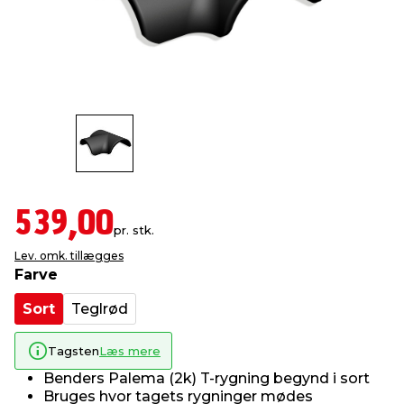
indretning
er & sikkerhed
 fittings
dsbelysning
eklædning
& udendørs spa
r & stilladser
e
behandling
ne, data & TV
& fritid
debeklædning
ing
asser & standere
rier
 sko
antning
ri & syltning
539,00
pr. stk.
Lev. omk. tillægges
dyr & ukrudt
Farve
Sort
Teglrød
Tagsten
Læs mere
Benders Palema (2k) T-rygning begynd i sort
Bruges hvor tagets rygninger mødes