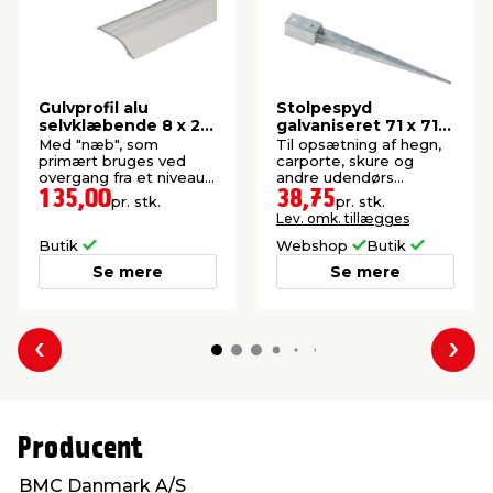
Gulvprofil alu
Stolpespyd
selvklæbende 8 x 29
galvaniseret 71 x 71 x
x 1800 mm
750 mm
Med "næb", som
Til opsætning af hegn,
primært bruges ved
carporte, skure og
overgang fra et niveau
andre udendørs
til et andet.
konstruktioner.
135,00
38,75
pr. stk.
pr. stk.
Lev. omk. tillægges
Butik
Webshop
Butik
Se mere
Se mere
Forrige
Næs
Producent
BMC Danmark A/S