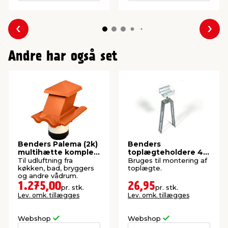
Forrige
Næs
Andre har også set
Benders Palema (2k)
Benders
multihætte komplet
toplægteholdere 40
teglrød
mm
Til udluftning fra
Bruges til montering af
køkken, bad, bryggers
toplægte.
og andre vådrum.
1.275,00
26,95
pr. stk.
pr. stk.
Lev. omk. tillægges
Lev. omk. tillægges
Webshop
Webshop