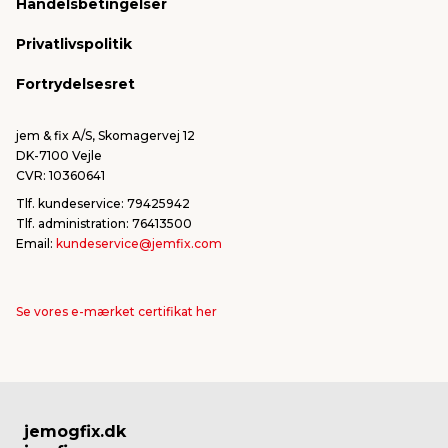
Handelsbetingelser
Konkurrencevindere
Varemærker
Privatlivspolitik
FSC®
Falske mails & svindel
Fortrydelsesret
Bliv leverandør/Become supplier
Fortryd ordre
jem & fix A/S, Skomagervej 12
DK-7100 Vejle
CVR: 10360641
Tlf. kundeservice: 79425942
Tlf. administration: 76413500
Email:
kundeservice@jemfix.com
Se vores e-mærket certifikat her
jemogfix.dk