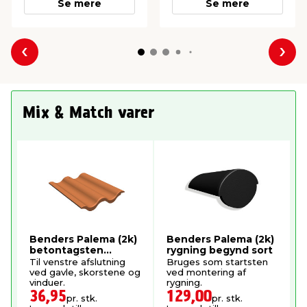
Se mere
Se mere
Forrige
Næs
Mix & Match varer
Benders Palema (2k)
Benders Palema (2k)
betontagsten
rygning begynd sort
dobbeltvinget
Til venstre afslutning
Bruges som startsten
teglrød
ved gavle, skorstene og
ved montering af
vinduer.
rygning.
36,95
129,00
pr. stk.
pr. stk.