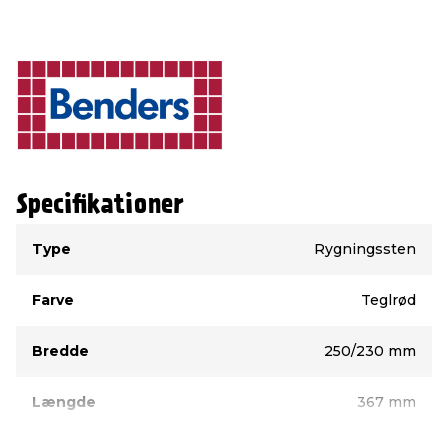
Specifikationer
Type
Værdi
Type
Rygningssten
Farve
Teglrød
Bredde
250/230 mm
Længde
367 mm