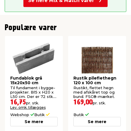
Se flere Mix & Match varer
Populære varer
Fundablok grå
Rustik pileflethegn
15x20x50 cm
120 x 100 cm
Til fundament i bygge-
Rustikt, flettet hegn
projekter. B15 x H20 x
med afskåret top og
L50 cm. Der er 72 stk.
bund. FSC®-mærket.
pr. palle.
16,75
169,00
pr. stk.
pr. stk.
Lev. omk. tillægges
Webshop
Butik
Butik
Se mere
Se mere