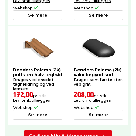
Lev. omk. tillægges
Lev. omk. tillægges
Webshop
Webshop
Se mere
Se mere
Benders Palema (2k)
Benders Palema (2k)
pultsten halv teglrød
valm begynd sort
Bruges ved ensidet
Bruges som første sten
taghældning og ved
ved grat.
læmure.
172,00
208,00
pr. stk.
pr. stk.
Lev. omk. tillægges
Lev. omk. tillægges
Webshop
Webshop
Se mere
Se mere