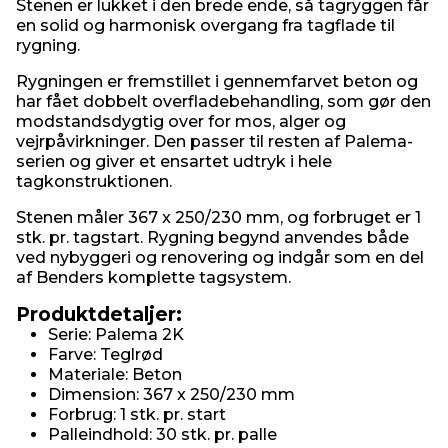
Stenen er lukket i den brede ende, så tagryggen får
en solid og harmonisk overgang fra tagflade til
rygning.
Rygningen er fremstillet i gennemfarvet beton og
har fået dobbelt overfladebehandling, som gør den
modstandsdygtig over for mos, alger og
vejrpåvirkninger. Den passer til resten af Palema-
serien og giver et ensartet udtryk i hele
tagkonstruktionen.
Stenen måler 367 x 250/230 mm, og forbruget er 1
stk. pr. tagstart. Rygning begynd anvendes både
ved nybyggeri og renovering og indgår som en del
af Benders komplette tagsystem.
Produktdetaljer:
Serie: Palema 2K
Farve: Teglrød
Materiale: Beton
Dimension: 367 x 250/230 mm
Forbrug: 1 stk. pr. start
Palleindhold: 30 stk. pr. palle