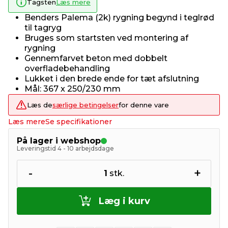
Tagsten
Læs mere
Benders Palema (2k) rygning begynd i teglrød
til tagryg
Bruges som startsten ved montering af
rygning
Gennemfarvet beton med dobbelt
overfladebehandling
Lukket i den brede ende for tæt afslutning
Mål: 367 x 250/230 mm
Læs de
særlige betingelser
for denne vare
Læs mere
Se specifikationer
På lager i webshop
Leveringstid 4 - 10 arbejdsdage
-
+
1
stk.
Læg i kurv