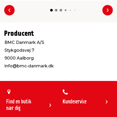
Forrige
Næs
Producent
BMC Danmark A/S
Stykgodsvej 7
9000 Aalborg
info@bmc-danmark.dk
Find en butik
Kundeservice
nær dig