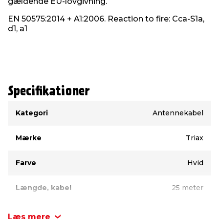
gældende EU-lovgivning.
private hjem og andre steder, hvor der er behov for
en stabil forbindelse. Det er let at arbejde med og
EN 50575:2014 + A1:2006. Reaction to fire: Cca-S1a,
kan tilpasses forskellige opsætninger efter behov.
d1, a1
Specifikationer
Type
Værdi
Kategori
Antennekabel
Mærke
Triax
Farve
Hvid
Længde, kabel
25 meter
Læs mere