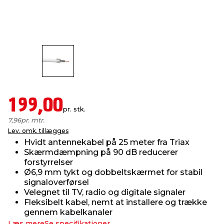
indretning
er & sikkerhed
 fittings
dsbelysning
eklædning
& udendørs spa
r & stilladser
e
behandling
ne, data & TV
& fritid
debeklædning
ing
asser & standere
rier
 sko
199,00
pr. stk.
antning
ri & syltning
7,96
pr. mtr.
Lev. omk. tillægges
Hvidt antennekabel på 25 meter fra Triax
dyr & ukrudt
Skærmdæmpning på 90 dB reducerer
forstyrrelser
Ø6,9 mm tykt og dobbeltskærmet for stabil
signaloverførsel
Velegnet til TV, radio og digitale signaler
Fleksibelt kabel, nemt at installere og trække
gennem kabelkanaler
Læs mere
Se specifikationer