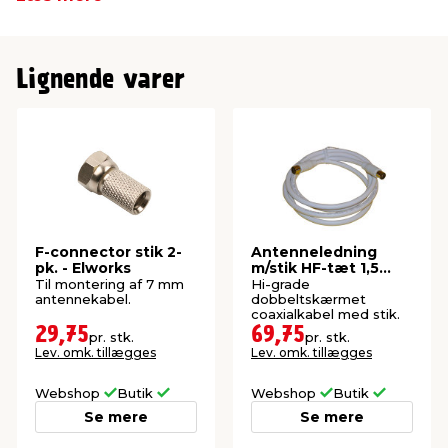
Lignende varer
F-connector stik 2-
Antenneledning
pk. - Elworks
m/stik HF-tæt 1,5
meter
Til montering af 7 mm
Hi-grade
antennekabel.
dobbeltskærmet
coaxialkabel med stik.
29,75
69,75
pr. stk.
pr. stk.
Lev. omk. tillægges
Lev. omk. tillægges
Webshop
Butik
Webshop
Butik
Se mere
Se mere