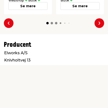
Webshop
Butik
Butik
Se mere
Se mere
Forrige
Næs
Producent
Elworks A/S
Knivholtvej 13
9900 Frederikshavn
mail@elworks.dk
Find en butik
Kundeservice