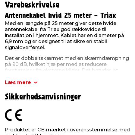
Varebeskrivelse
Antennekabel hvid 25 meter - Triax
Med en længde på 25 meter giver dette hvide
antennekabel fra Triax god rækkevidde til
installation i hjemmet. Kablet har en diameter på
6,9 mm og er designet til at sikre en stabil
signaloverførsel.
Det er dobbeltskærmet med en skærmdæmpning
på 90 dB, hvilket hjælper med at reducere
forstyrrelser fra eksterne kilder. Det betyder, at
signalet forbliver stærkt og uden unødige
forstyrrelser, hvilket er vigtigt for en god lyd- og
Læs mere
billedkvalitet.
Sikkerhedsanvisninger
Kablet kan bruges til både TV- og radiosignaler
samt digitale transmissioner. Den fleksible
opbygning gør det nemt at håndtere, så det kan
føres gennem kabelkanaler eller langs vægge uden
besvær.
Produktet er CE-mærket i overensstemmelse med
Antennekablet er velegnet til installation i både