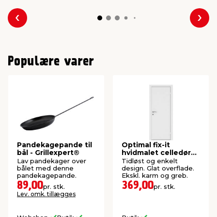
Forrige
Næs
Populære varer
Pandekagepande til
Optimal fix-it
bål - Grillexpert®
hvidmalet celledør
82,5 x 204 cm
Lav pandekager over
Tidløst og enkelt
bålet med denne
design. Glat overflade.
pandekagepande.
Ekskl. karm og greb.
89,00
369,00
pr. stk.
pr. stk.
Lev. omk. tillægges