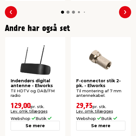
Forrige
Næs
Andre har også set
Indendørs digital
F-connector stik 2-
antenne - Elworks
pk. - Elworks
Til HDTV og DAB/FM
Til montering af 7 mm
radio
antennekabel.
129,00
29,75
pr. stk.
pr. stk.
Lev. omk. tillægges
Lev. omk. tillægges
Webshop
Butik
Webshop
Butik
Se mere
Se mere