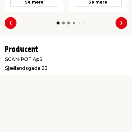
Se mere
Se mere
Forrige
Næs
Producent
SCAN-POT ApS
Sjællandsgade 25
6400 Sønderborg
scanpot@scanpot.dk
Find en butik
Kundeservice