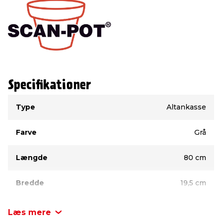
Specifikationer
Type
Værdi
Type
Altankasse
Farve
Grå
Længde
80 cm
Bredde
19,5 cm
Højde
16 cm
Læs mere