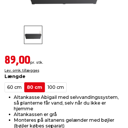
indretning
er & sikkerhed
 fittings
dsbelysning
eklædning
& udendørs spa
r & stilladser
e
behandling
ne, data & TV
& fritid
debeklædning
ing
asser & standere
rier
 sko
89,00
pr. stk.
antning
ri & syltning
Lev. omk. tillægges
Længde
dyr & ukrudt
60 cm
80 cm
100 cm
Altankasse Abigail med selvvandingssystem,
så planterne får vand, selv når du ikke er
hjemme
Altankassen er grå
Monteres på altanens gelænder med bøjler
(bøjler købes separat)