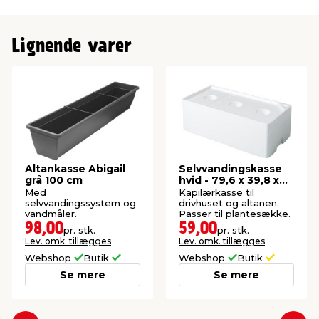
Lignende varer
Altankasse Abigail
Selvvandingskasse
grå 100 cm
hvid - 79,6 x 39,8 x
29 cm
Med
Kapilærkasse til
selvvandingssystem og
drivhuset og altanen.
vandmåler.
Passer til plantesække.
98,00
59,00
pr. stk.
pr. stk.
Lev. omk. tillægges
Lev. omk. tillægges
Webshop
Butik
Webshop
Butik
Se mere
Se mere