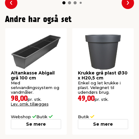
Forrige
Næs
Andre har også set
Altankasse Abigail
Krukke grå plast Ø30
grå 100 cm
x H20,5 cm
Med
Enkel og let krukke i
selvvandingssystem og
plast. Velegnet til
vandmåler.
udendørs brug.
98,00
49,00
pr. stk.
pr. stk.
Lev. omk. tillægges
Webshop
Butik
Butik
Se mere
Se mere