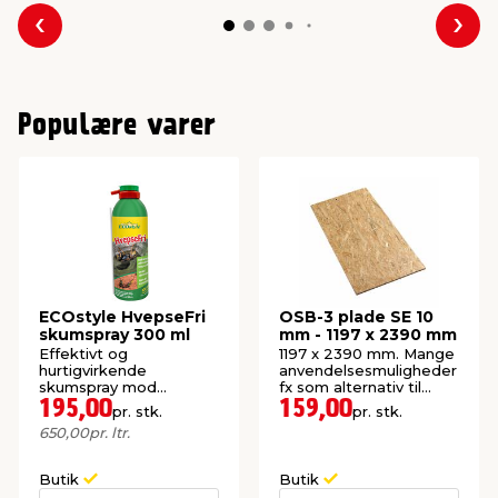
Forrige
Næs
Populære varer
ECOstyle HvepseFri
OSB-3 plade SE 10
skumspray 300 ml
mm - 1197 x 2390 mm
Effektivt og
1197 x 2390 mm. Mange
hurtigvirkende
anvendelsesmuligheder
skumspray mod
fx som alternativ til
hvepsebo. Baseret på
krydsfiner.
195,00
159,00
pr. stk.
pr. stk.
naturlige aktivstoffer.
650,00
pr. ltr.
Butik
Butik