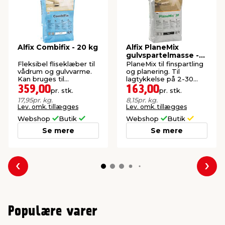
Alfix Combifix - 20 kg
Alfix PlaneMix
gulvspartelmasse -
20 kg
Fleksibel fliseklæber til
PlaneMix til finspartling
vådrum og gulvvarme.
og planering. Til
Kan bruges til
lagtykkelse på 2-30
storformatfliser.
mm. Selvnivellerende.
359,00
163,00
pr. stk.
pr. stk.
17,95
pr. kg.
8,15
pr. kg.
Lev. omk. tillægges
Lev. omk. tillægges
Webshop
Butik
Webshop
Butik
Se mere
Se mere
Forrige
Næs
Populære varer