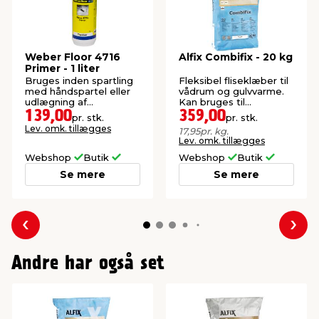
Weber Floor 4716
Alfix Combifix - 20 kg
Primer - 1 liter
Bruges inden spartling
Fleksibel fliseklæber til
med håndspartel eller
vådrum og gulvvarme.
udlægning af
Kan bruges til
flydemørtel.
storformatfliser.
139,00
359,00
pr. stk.
pr. stk.
Lev. omk. tillægges
17,95
pr. kg.
Lev. omk. tillægges
Webshop
Butik
Webshop
Butik
Se mere
Se mere
Forrige
Næs
Andre har også set