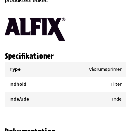
produktets etiket.
Specifikationer
Type
Værdi
Type
Vådrumsprimer
Indhold
1 liter
Inde/ude
Inde