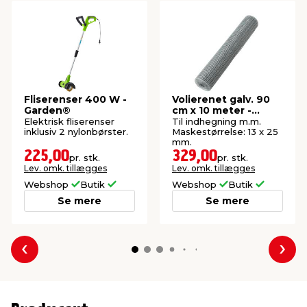
Fliserenser 400 W -
Volierenet galv. 90
Garden®
cm x 10 meter -
Garden®
Elektrisk fliserenser
Til indhegning m.m.
inklusiv 2 nylonbørster.
Maskestørrelse: 13 x 25
mm.
225,00
329,00
pr. stk.
pr. stk.
Lev. omk. tillægges
Lev. omk. tillægges
Webshop
Butik
Webshop
Butik
Se mere
Se mere
Forrige
Næs