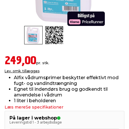
indretning
er & sikkerhed
 fittings
dsbelysning
eklædning
& udendørs spa
r & stilladser
e
behandling
ne, data & TV
& fritid
debeklædning
ing
asser & standere
rier
 sko
249,00
pr. stk.
antning
ri & syltning
Lev. omk. tillægges
Alfix vådrumsprimer beskytter effektivt mod
fugt- og vandindtrængning
dyr & ukrudt
Egnet til indendørs brug og godkendt til
anvendelse i vådrum
1 liter i beholderen
Læs mere
Se specifikationer
På lager i webshop
Leveringstid 1 - 3 arbejdsdage