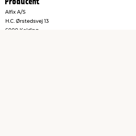
Producent
Alfix A/S
H.C. Ørstedsvej 13
6000 Kolding
alfix@alfix.dk
Find en butik
Kundeservice
nær dig
Åbent alle dage 8 -
Køb i webshop
19
byt i butik