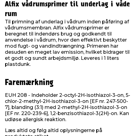
Alfix vådrumsprimer til underlag i våde
rum
Til primning af underlag i vådrum inden påføring af
vådrumsmembran. Alfix vådrumsprimer er
beregnet til indendørs brug og godkendt til
anvendelse i vådrum, hvor den effektivt beskytter
mod fugt- og vandindtrængning. Primeren har
desuden en meget lav emission, hvilket bidrager til
et godt og sundt arbejdsmiljø. Leveres i 1 liters
plastdunk.
Faremærkning
EUH 208 - Indeholder 2-octyl-2H-isothiazol-3-on, 5-
chlor-2-methyl-2H-isothiazol-3-on [EF nr. 247-500-
7], blanding (3:1) med 2-methyl-2H-isothiazol-3-on
[EF nr. 220-239-6], 1,2-benzisothiazol-3(2H)-on. Kan
udløse allergisk reaktion.
Læs altid og følg altid oplysningerne på