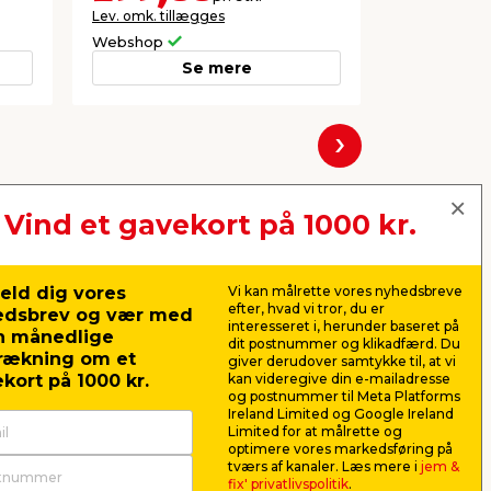
Lev. omk. tillægges
Lev. omk. til
Webshop
Webshop
Se mere
Næste
Vind et gavekort på 1000 kr.
eld dig vores
Vi kan målrette vores nyhedsbreve
efter, hvad vi tror, du er
edsbrev og vær med
interesseret i, herunder baseret på
n månedlige
dit postnummer og klikadfærd. Du
rækning om et
giver derudover samtykke til, at vi
kort på 1000 kr.
kan videregive din e-mailadresse
og postnummer til Meta Platforms
Ireland Limited og Google Ireland
Limited for at målrette og
optimere vores markedsføring på
x
Hobbyplade hvid 18 mm x
Vægbesl
tværs af kanaler. Læs mere i
jem &
30 cm x 250 cm
til TV 37-
fix' privatlivspolitik
.