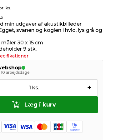
pr. ks.
es
 miniudgaver af akustikbilleder
gget, svanen og koglen i hvid, lys grå og
e måler 30 x 15 cm
deholder 9 stk.
ecifikationer
 webshop
- 10 arbejdsdage
+
1
ks.
Læg i kurv