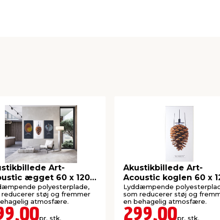
300 mm
150 mm
stikbillede Art-
Akustikbillede Art-
ustic ægget 60 x 120
Acoustic koglen 60 x 1
-mørk grå
cm - hvid
dæmpende polyesterplade,
Lyddæmpende polyesterplad
reducerer støj og fremmer
som reducerer støj og frem
ehagelig atmosfære.
en behagelig atmosfære.
99,00
299,00
pr. stk.
pr. stk.