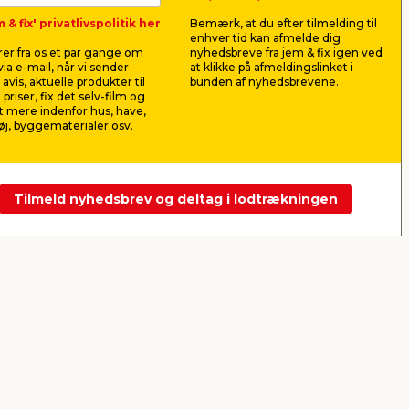
r
Til mange formål fx hylder.
Passer til T
 & fix' privatlivspolitik her
Bemærk, at du efter tilmelding til
krav
Folieret på de lange sider.
vægt på 40 
enhver tid kan afmelde dig
er fra os et par gange om
nyhedsbreve fra jem & fix igen ved
99,75
248,
ia e-mail, når vi sender
at klikke på afmeldingslinket i
pr. stk.
avis, aktuelle produkter til
bunden af nyhedsbrevene.
Lev. omk. til
 priser, fix det selv-film og
Butik
Webshop
 mere indenfor hus, have,
j, byggematerialer osv.
Se mere
Tilmeld nyhedsbrev og deltag i lodtrækningen
Næste