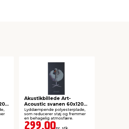
Akustikbillede Art-
Akustikbi
20
Acoustic svanen 60x120
Acoustic 
cm - mørk grå
cm -lys g
e,
Lyddæmpende polyesterplade,
Lyddæmpend
mer
som reducerer støj og fremmer
som reducer
en behagelig atmosfære.
en behageli
299,00
299,
pr. stk.