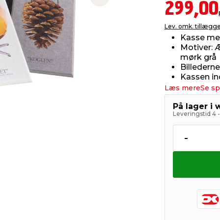
Next slide
299,00
Lev. omk. tillægg
Kasse med
Motiver: Æ
mørk grå
Billedern
Kassen in
Læs mere
Se sp
På lager i
Leveringstid 4 
-