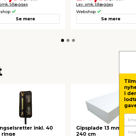
 omk. tillægges
Lev. omk. tillægges
shop
Webshop
Se mere
Se mere
t
Tilm
nyh
i de
lodt
gave
gselsretter inkl. 40
Gipsplade 13 mm, 120 
. ringe
240 cm