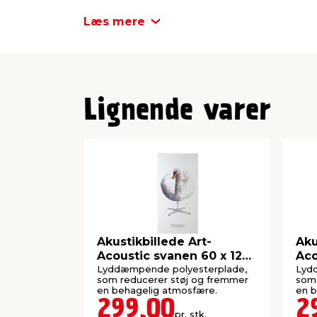
Længde
Læs mere
Bredde
Lignende varer
Akustikbillede Art-
Aku
Acoustic svanen 60 x 120
Aco
cm - hvid
cm 
Lyddæmpende polyesterplade,
Lyd
som reducerer støj og fremmer
som 
en behagelig atmosfære.
en b
299,00
2
pr. stk.