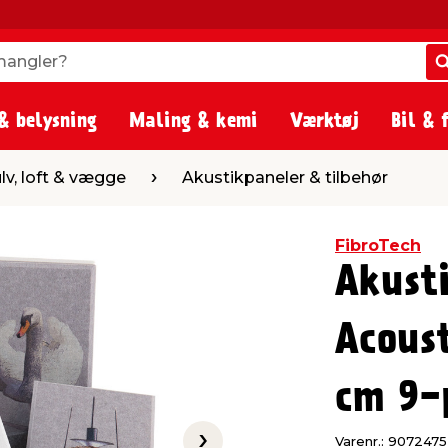
angler?
angler?
& belysning
Maling & kemi
Værktøj
Bil & 
gge
Akustikpaneler & tilbehør
lv, loft & vægge
Akustikpaneler & tilbehør
FibroTech
Akusti
Acoust
cm 9-
Varenr.: 9072475