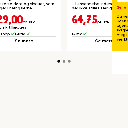
at rette døre og vinduer, som
Til anvendelse indendørs hvo
Se jem
er i hængslerne.
der ikke stilles særlige brand
Du hør
29,00
64,75
ugen v
pr. stk.
pr. stk.
ugens 
 omk. tillægges
skarpe
shop
Butik
Butik
meget
værktø
Se mere
Se mere