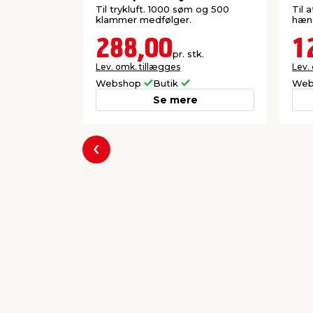
Til trykluft. 1000 søm og 500
Til 
klammer medfølger.
hæng
288,00
1
pr. stk.
Lev. omk. tillægges
Lev.
Webshop
Butik
Web
Se mere
Forrige
Populære varer