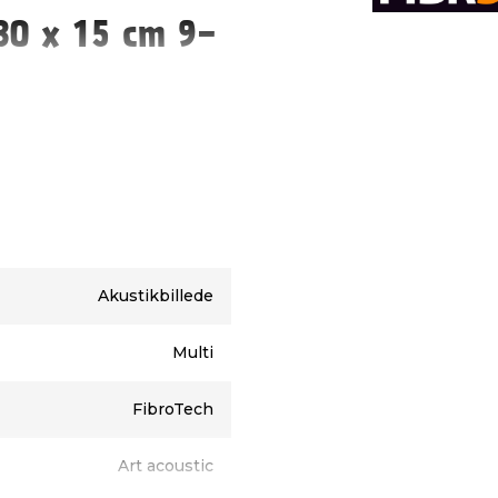
30 x 15 cm 9-
stikbilleder på 30 x 15
, svanen og koglen i
Akustikbillede
Multi
FibroTech
Art acoustic