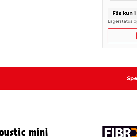
Fås kun 
Lagerstatus o
Spe
oustic mini