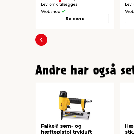
Lev. omk. tillægges
Lev.
Webshop
Web
Se mere
Forrige
Andre har også se
Falke® søm- og
Hæn
hæftepistol trykluft
stk