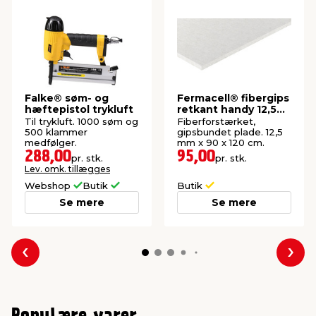
Falke® søm- og
Fermacell® fibergips
hæftepistol trykluft
retkant handy 12,5
mm
Til trykluft. 1000 søm og
Fiberforstærket,
500 klammer
gipsbundet plade. 12,5
medfølger.
mm x 90 x 120 cm.
288,00
95,00
pr. stk.
pr. stk.
Lev. omk. tillægges
Webshop
Butik
Butik
Se mere
Se mere
Forrige
Næs