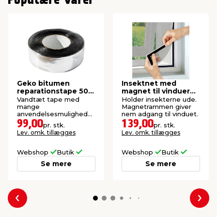
Populære varer
Geko bitumen
Insektnet med
reparationstape 50
magnet til vinduer
mm x 10 meter
150 x 130 cm
Vandtæt tape med
Holder insekterne ude.
mange
Magnetrammen giver
anvendelsesmuligheder,
nem adgang til vinduet.
fx reparation af
99,00
139,00
pr. stk.
pr. stk.
tagplader.
Lev. omk. tillægges
Lev. omk. tillægges
Webshop
Butik
Webshop
Butik
Se mere
Se mere
Forrige
Næs