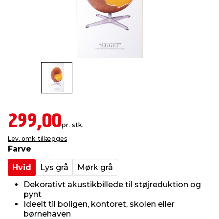
indretning
er & sikkerhed
 fittings
dsbelysning
eklædning
& udendørs spa
r & stilladser
e
behandling
ne, data & TV
& fritid
debeklædning
ing
asser & standere
rier
 sko
antning
ri & syltning
299,00
pr. stk.
Lev. omk. tillægges
dyr & ukrudt
Farve
Hvid
Lys grå
Mørk grå
Dekorativt akustikbillede til støjreduktion og
pynt
Ideelt til boligen, kontoret, skolen eller
børnehaven