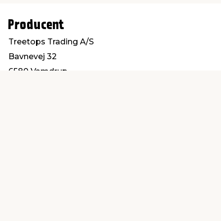
Producent
Treetops Trading A/S
Bavnevej 32
6580 Vamdrup
info@treetops.dk
Find en butik
Kundeservice
nær dig
Åbent alle dage 8 -
Køb i webshop