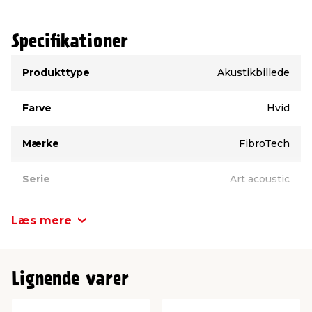
Specifikationer
Type
Værdi
Produkttype
Akustikbillede
Farve
Hvid
Mærke
FibroTech
Serie
Art acoustic
Længde
1200 mm
Læs mere
Bredde
600 mm
Lignende varer
Dybde
9 mm