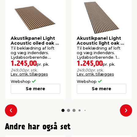
Materiale
Polyester
Akustikpanel Light
Akustikpanel Light
Acoustic oiled oak 9
Acoustic light oak 9
x 600 x 2500 mm
x 600 x 2500 mm
Til beklædning af loft
Til beklædning af loft
og væg indendørs.
og væg indendørs.
Lydabsorberende.
Lydabsorberende. 1
FSC®-mærket.
pakke = 5 stk. paneler.
1.245,00
1.245,00
pr. pk.
pr. pk.
FSC®-mærket.
249,00
pr. stk.
249,00
pr. stk.
Lev. omk. tillægges
Lev. omk. tillægges
Webshop
Webshop
Se mere
Se mere
Forrige
Næs
Andre har også set