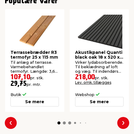
Populære varer
Terrassebrædder R3
Akustikpanel Quanti
termofyr 25 x 115 mm
black oak 18 x 520 x
2440 mm
Til anlæg af terrasse.
Virker lydabsorberende.
Varmebehandlet
Til beklædning af loft
termofyr. Længde: 3,6
og væg. Til indendørs
meter.
brug. FSC®-mærket.
107,10
218,00
pr. stk.
pr. stk.
Lev. omk. tillægges
29,75
pr. mtr.
Butik
Webshop
Se mere
Se mere
Forrige
Næs