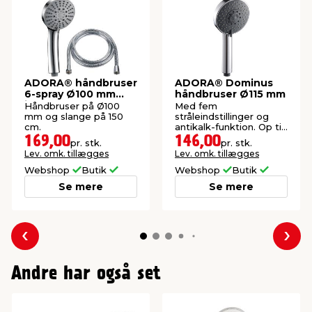
ADORA® håndbruser
ADORA® Dominus
6-spray Ø100 mm
håndbruser Ø115 mm
inkl. slange
Håndbruser på Ø100
Med fem
mm og slange på 150
stråleindstillinger og
cm.
antikalk-funktion. Op til
60% vandbesparende.
169,00
146,00
pr. stk.
pr. stk.
Lev. omk. tillægges
Lev. omk. tillægges
Webshop
Butik
Webshop
Butik
Se mere
Se mere
Forrige
Næs
Andre har også set