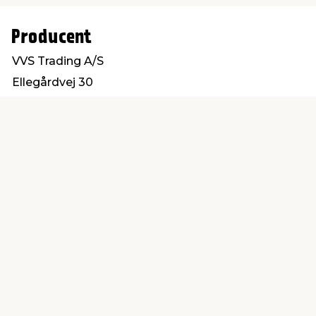
Producent
VVS Trading A/S
Ellegårdvej 30
6400 Sønderborg
salg@vvs-trading.dk
Find en butik
Kundeservice
nær dig