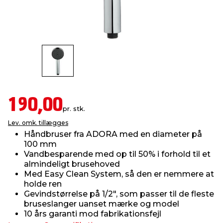
indretning
er & sikkerhed
 fittings
dsbelysning
eklædning
& udendørs spa
r & stilladser
e
behandling
ne, data & TV
& fritid
debeklædning
ing
asser & standere
rier
 sko
190,00
pr. stk.
antning
ri & syltning
Lev. omk. tillægges
Håndbruser fra ADORA med en diameter på
100 mm
dyr & ukrudt
Vandbesparende med op til 50% i forhold til et
almindeligt brusehoved
Med Easy Clean System, så den er nemmere at
holde ren
Gevindstørrelse på 1/2", som passer til de fleste
bruseslanger uanset mærke og model
10 års garanti mod fabrikationsfejl