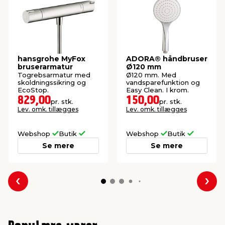
hansgrohe MyFox
ADORA® håndbruser
bruserarmatur
Ø120 mm
Togrebsarmatur med
Ø120 mm. Med
skoldningssikring og
vandsparefunktion og
EcoStop.
Easy Clean. I krom.
829,00
150,00
pr. stk.
pr. stk.
Lev. omk. tillægges
Lev. omk. tillægges
Webshop
Butik
Webshop
Butik
Se mere
Se mere
Forrige
Næs